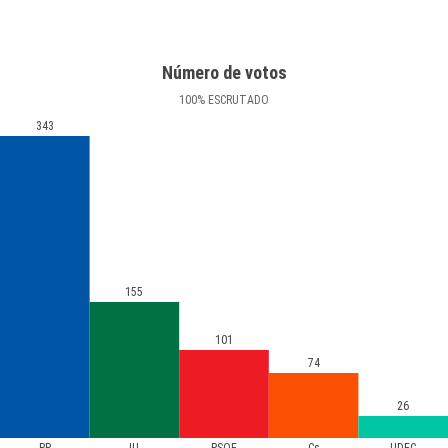
Número de votos
100
%
ESCRUTADO
343
155
101
74
26