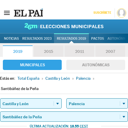
SUSCRÍBETE
26M | Elec
NOTICIAS
RESULTADOS 2023
RESULTADOS 2019
PACTOS
AUTONÓMIC
2019
2015
2011
2007
MUNICIPALES
AUTONÓMICAS
Estás en:
Total España
»
Castilla y León
»
Palencia
»
Santibáñez de la Peña
18.55
ÚLTIMA ACTUALIZACIÓN:
CEST