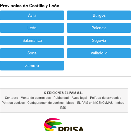
Provincias de Castilla y León
Ávila
Burgos
León
Palencia
Salamanca
Segovia
Soria
Valladolid
Zamora
EDICIONES EL PAÍS S.L.
©
Contacto
Venta de contenidos
Publicidad
Aviso legal
Política de privacidad
Política cookies
Configuración de cookies
Mapa
EL PAÍS en KIOSKOyMÁS
Índice
RSS