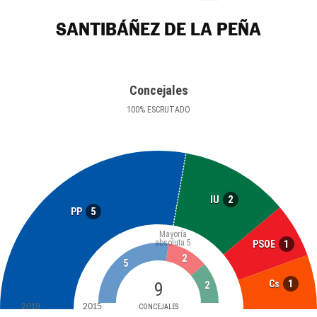
SANTIBÁÑEZ DE LA PEÑA
Concejales
100
%
ESCRUTADO
2
IU
5
PP
Mayoría
absoluta
5
1
PSOE
2
5
1
Cs
9
2
2019
2015
CONCEJALES