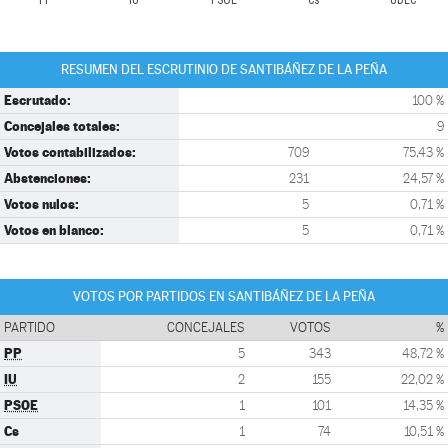
PP
IU
PSOE
Cs
UDEC
RESUMEN DEL ESCRUTINIO DE SANTIBÁÑEZ DE LA PEÑA
Escrutado:
100 %
Concejales totales:
9
Votos contabilizados:
709
75,43 %
Abstenciones:
231
24,57 %
Votos nulos:
5
0,71 %
Votos en blanco:
5
0,71 %
VOTOS POR PARTIDOS EN SANTIBÁÑEZ DE LA PEÑA
PARTIDO
CONCEJALES
VOTOS
%
PP
5
343
48,72 %
IU
2
155
22,02 %
PSOE
1
101
14,35 %
Cs
1
74
10,51 %