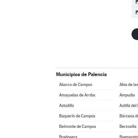
Municipios de Palencia
Abarca de Campos
Abia de la
Amayuelas de Arriba
Ampudia
Astudillo
Autilla del
Baquerín de Campos
Bárcena 
Belmonte de Campos
Berzosilla
Brañosera
Buenavista