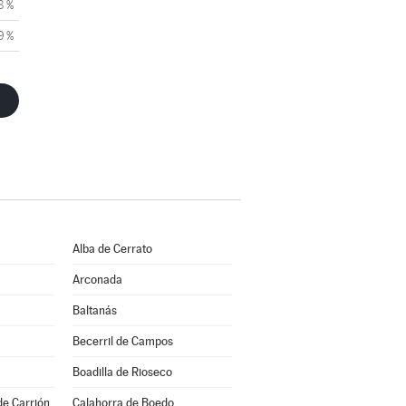
8 %
9 %
Alba de Cerrato
Arconada
Baltanás
Becerril de Campos
Boadilla de Rioseco
de Carrión
Calahorra de Boedo