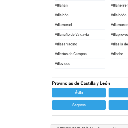
Villahán
Villaherre
Villalcón
Villalobón
Villameriel
Villamoron
Villanuño de Valdavia
Villaprove
Villasarracino
Villasila d
Villerías de Campos
Villodre
Villovieco
Provincias de Castilla y León
Ávila
Segovia