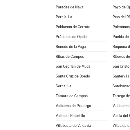
Paredes de Nava
Payo de O
Pernía, La
Pino del R
Población de Cerrato
Polentinos
Prádanos de Ojeda
Puebla de 
Renedo de la Vega
Requena 
Ribas de Campos
Riberos de
San Cebrián de Mudá
San Cristó
Santa Cruz de Boedo
Santervás 
Serna, La
Sotobañado
Támara de Campos
Tariego de
Valbuena de Pisuerga
Valdeolmil
Valle del Retortillo
Velilla del
Villabasta de Valdavia
Villacidale