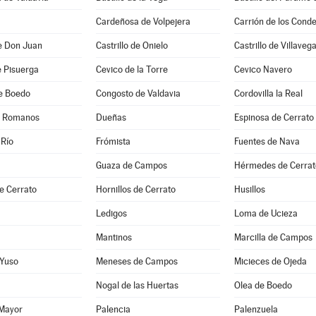
Cardeñosa de Volpejera
Carrión de los Cond
de Don Juan
Castrillo de Onielo
Castrillo de Villaveg
e Pisuerga
Cevico de la Torre
Cevico Navero
de Boedo
Congosto de Valdavia
Cordovilla la Real
e Romanos
Dueñas
Espinosa de Cerrato
 Río
Frómista
Fuentes de Nava
Guaza de Campos
Hérmedes de Cerrat
e Cerrato
Hornillos de Cerrato
Husillos
Ledigos
Loma de Ucieza
Mantinos
Marcilla de Campos
 Yuso
Meneses de Campos
Micieces de Ojeda
Nogal de las Huertas
Olea de Boedo
 Mayor
Palencia
Palenzuela