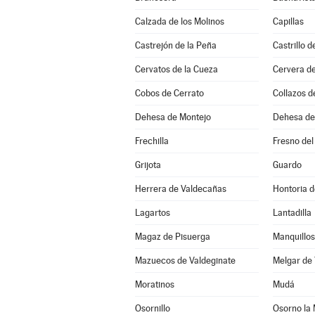
Calzada de los Molinos
Capillas
Castrejón de la Peña
Castrillo 
Cervatos de la Cueza
Cervera d
Cobos de Cerrato
Collazos 
Dehesa de Montejo
Dehesa d
Frechilla
Fresno del
Grijota
Guardo
Herrera de Valdecañas
Hontoria d
Lagartos
Lantadilla
Magaz de Pisuerga
Manquillos
Mazuecos de Valdeginate
Melgar de
Moratinos
Mudá
Osornillo
Osorno la