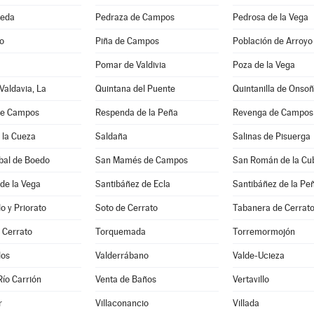
jeda
Pedraza de Campos
Pedrosa de la Vega
ío
Piña de Campos
Población de Arroyo
Pomar de Valdivia
Poza de la Vega
Valdavia, La
Quintana del Puente
Quintanilla de Onso
de Campos
Respenda de la Peña
Revenga de Campos
 la Cueza
Saldaña
Salinas de Pisuerga
bal de Boedo
San Mamés de Campos
San Román de la Cu
de la Vega
Santibáñez de Ecla
Santibáñez de la Pe
 y Priorato
Soto de Cerrato
Tabanera de Cerrat
 Cerrato
Torquemada
Torremormojón
los
Valderrábano
Valde-Ucieza
 Río Carrión
Venta de Baños
Vertavillo
r
Villaconancio
Villada