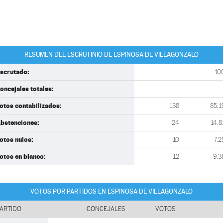
RESUMEN DEL ESCRUTINIO DE ESPINOSA DE VILLAGONZALO
scrutado:
10
oncejales totales:
otos contabilizados:
138
85,1
bstenciones:
24
14,8
otos nulos:
10
7,2
otos en blanco:
12
9,3
VOTOS POR PARTIDOS EN ESPINOSA DE VILLAGONZALO
ARTIDO
CONCEJALES
VOTOS