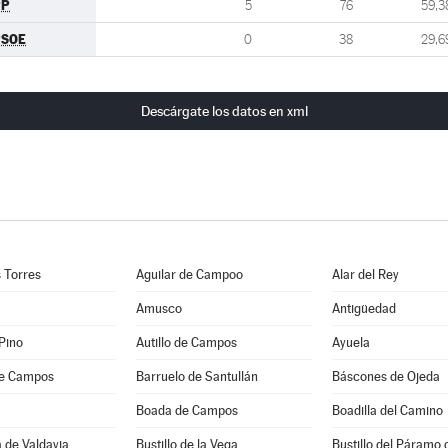
PP
5
76
59,3
PSOE
0
38
29,6
Descárgate los datos en xml
s Torres
Aguilar de Campoo
Alar del Rey
Amusco
Antigüedad
 Pino
Autillo de Campos
Ayuela
de Campos
Barruelo de Santullán
Báscones de Ojeda
Boada de Campos
Boadilla del Camino
 de Valdavia
Bustillo de la Vega
Bustillo del Páramo 