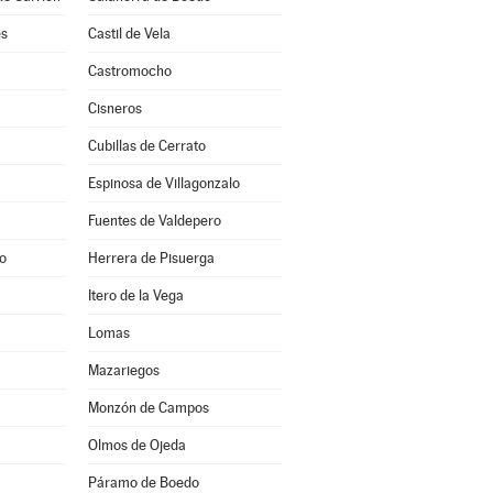
es
Castil de Vela
a
Castromocho
Cisneros
Cubillas de Cerrato
Espinosa de Villagonzalo
Fuentes de Valdepero
o
Herrera de Pisuerga
Itero de la Vega
Lomas
Mazariegos
Monzón de Campos
Olmos de Ojeda
Páramo de Boedo