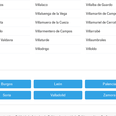
ros
Villalaco
Villalba de Guardo
Villaluenga de la Vega
Villamartín de Camp
ta
Villamuera de la Cueza
Villamuriel de Cerra
do
Villarmentero de Campos
Villarrabé
e Valdavia
Villaturde
Villaumbrales
Villodrigo
Villoldo
Burgos
León
Palencia
Soria
Valladolid
Zamora