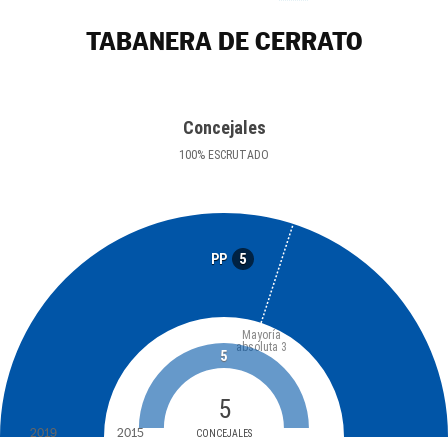
TABANERA DE CERRATO
Concejales
100
%
ESCRUTADO
5
PP
Mayoría
absoluta
3
5
5
2019
2015
CONCEJALES