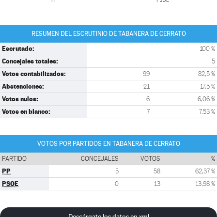
PP
PSOE
RESUMEN DEL ESCRUTINIO DE TABANERA DE CERRATO
Escrutado:
100 %
Concejales totales:
5
Votos contabilizados:
99
82,5 %
Abstenciones:
21
17,5 %
Votos nulos:
6
6,06 %
Votos en blanco:
7
7,53 %
VOTOS POR PARTIDOS EN TABANERA DE CERRATO
PARTIDO
CONCEJALES
VOTOS
%
PP
5
58
62,37 %
PSOE
0
13
13,98 %
Descárgate los datos en xml