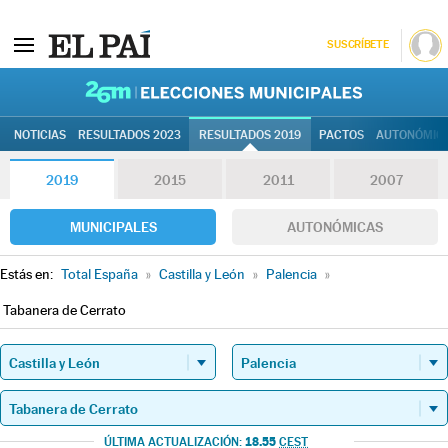
SUSCRÍBETE
26M | Elec
NOTICIAS
RESULTADOS 2023
RESULTADOS 2019
PACTOS
AUTONÓMIC
2019
2015
2011
2007
MUNICIPALES
AUTONÓMICAS
Estás en:
Total España
»
Castilla y León
»
Palencia
»
Tabanera de Cerrato
18.55
ÚLTIMA ACTUALIZACIÓN:
CEST