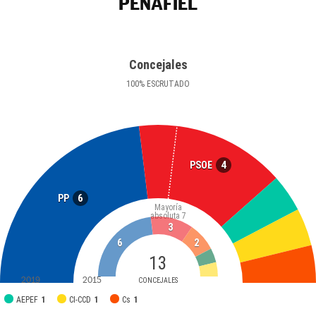
PEÑAFIEL
Concejales
100
%
ESCRUTADO
4
PSOE
6
PP
Mayoría
absoluta
7
3
6
2
13
2019
2015
CONCEJALES
AEPEF
1
CI-CCD
1
Cs
1