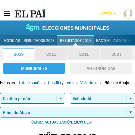
SUSCRÍBETE
26M | Elec
NOTICIAS
RESULTADOS 2023
RESULTADOS 2019
PACTOS
AUTONÓMIC
2019
2015
2011
2007
MUNICIPALES
AUTONÓMICAS
Estás en:
Total España
»
Castilla y León
»
Valladolid
»
Piñel de Abajo
18.55
ÚLTIMA ACTUALIZACIÓN:
CEST