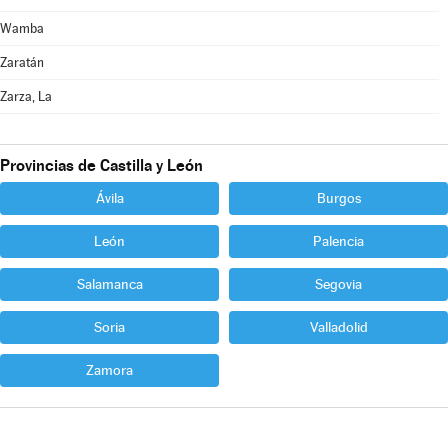
Wamba
Zaratán
Zarza, La
Provincias de Castilla y León
Ávila
Burgos
León
Palencia
Salamanca
Segovia
Soria
Valladolid
Zamora