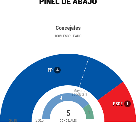
PIÑEL DE ABAJO
Concejales
100
%
ESCRUTADO
4
PP
Mayoría
absoluta
3
4
1
PSOE
5
1
2019
2015
CONCEJALES