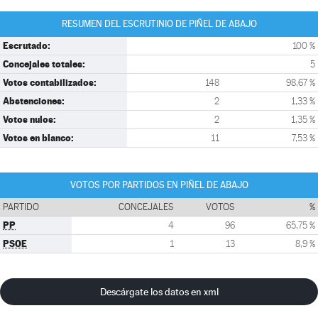
RESUMEN DEL ESCRUTINIO DE PIÑEL DE ABAJO
Escrutado:
100 %
Concejales totales:
5
Votos contabilizados:
148
98,67 %
Abstenciones:
2
1,33 %
Votos nulos:
2
1,35 %
Votos en blanco:
11
7,53 %
VOTOS POR PARTIDOS EN PIÑEL DE ABAJO
PARTIDO
CONCEJALES
VOTOS
%
PP
4
96
65,75 %
PSOE
1
13
8,9 %
Descárgate los datos en xml