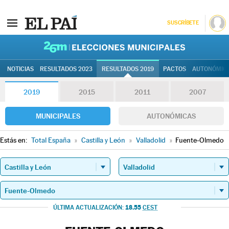
SUSCRÍBETE
26M | Elec
NOTICIAS
RESULTADOS 2023
RESULTADOS 2019
PACTOS
AUTONÓMIC
2019
2015
2011
2007
MUNICIPALES
AUTONÓMICAS
Estás en:
Total España
»
Castilla y León
»
Valladolid
»
Fuente-Olmedo
18.55
ÚLTIMA ACTUALIZACIÓN:
CEST