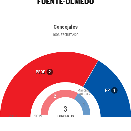
FUENTE-OLMEDO
Concejales
100
%
ESCRUTADO
2
PSOE
1
PP
Mayoría
absoluta
2
2
1
3
2019
2015
CONCEJALES