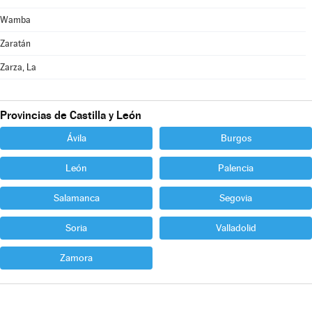
Wamba
Zaratán
Zarza, La
Provincias de Castilla y León
Ávila
Burgos
León
Palencia
Salamanca
Segovia
Soria
Valladolid
Zamora