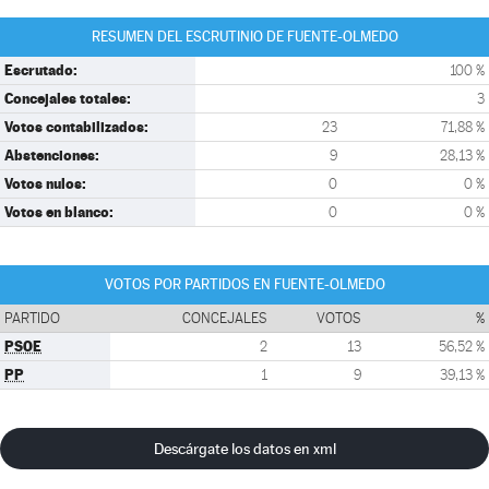
RESUMEN DEL ESCRUTINIO DE FUENTE-OLMEDO
Escrutado:
100 %
Concejales totales:
3
Votos contabilizados:
23
71,88 %
Abstenciones:
9
28,13 %
Votos nulos:
0
0 %
Votos en blanco:
0
0 %
VOTOS POR PARTIDOS EN FUENTE-OLMEDO
PARTIDO
CONCEJALES
VOTOS
%
PSOE
2
13
56,52 %
PP
1
9
39,13 %
Descárgate los datos en xml