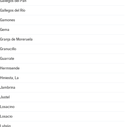
Gallegos del Pan
Gallegos del Río
Gamones
Gema
Granja de Moreruela
Granucillo
Guarrate
Hermisende
Hiniesta, La
Jambrina
Justel
Losacino
Losacio
Lubián