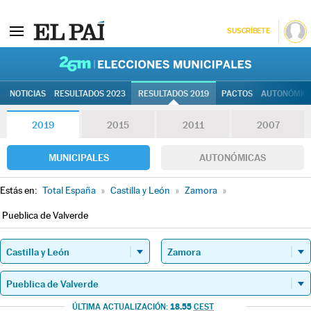
SUSCRÍBETE
26M | Elec
NOTICIAS
RESULTADOS 2023
RESULTADOS 2019
PACTOS
AUTONÓMIC
2019
2015
2011
2007
MUNICIPALES
AUTONÓMICAS
Estás en:
Total España
»
Castilla y León
»
Zamora
»
Pueblica de Valverde
18.55
ÚLTIMA ACTUALIZACIÓN:
CEST