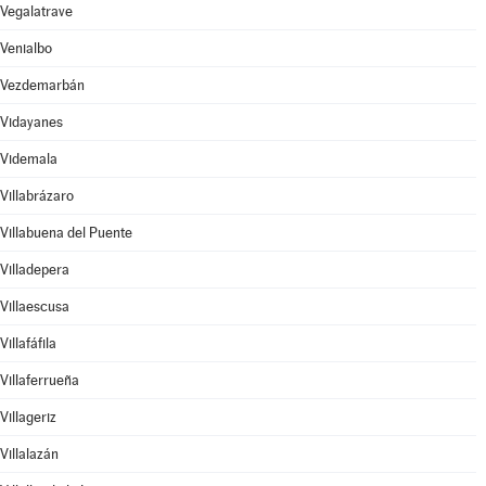
Vegalatrave
Venialbo
Vezdemarbán
Vidayanes
Videmala
Villabrázaro
Villabuena del Puente
Villadepera
Villaescusa
Villafáfila
Villaferrueña
Villageriz
Villalazán