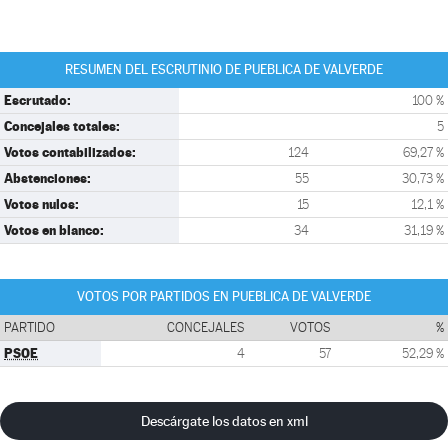
RESUMEN DEL ESCRUTINIO DE PUEBLICA DE VALVERDE
Escrutado:
100 %
Concejales totales:
5
Votos contabilizados:
124
69,27 %
Abstenciones:
55
30,73 %
Votos nulos:
15
12,1 %
Votos en blanco:
34
31,19 %
VOTOS POR PARTIDOS EN PUEBLICA DE VALVERDE
PARTIDO
CONCEJALES
VOTOS
%
PSOE
4
57
52,29 %
Descárgate los datos en xml