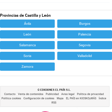
Provincias de Castilla y León
Ávila
Burgos
León
Palencia
Salamanca
Segovia
Soria
Valladolid
Zamora
EDICIONES EL PAÍS S.L.
©
Contacto
Venta de contenidos
Publicidad
Aviso legal
Política de privacidad
Política cookies
Configuración de cookies
Mapa
EL PAÍS en KIOSKOyMÁS
Índice
RSS