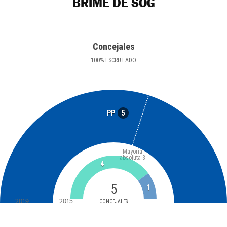
BRIME DE SOG
Concejales
100
%
ESCRUTADO
5
PP
Mayoría
absoluta
3
4
5
1
2019
2015
CONCEJALES