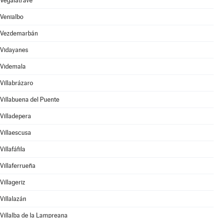
Vegalatrave
Venialbo
Vezdemarbán
Vidayanes
Videmala
Villabrázaro
Villabuena del Puente
Villadepera
Villaescusa
Villafáfila
Villaferrueña
Villageriz
Villalazán
Villalba de la Lampreana