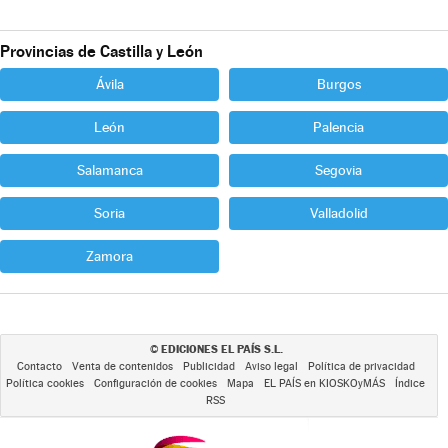
Provincias de Castilla y León
Ávila
Burgos
León
Palencia
Salamanca
Segovia
Soria
Valladolid
Zamora
EDICIONES EL PAÍS S.L.
©
Contacto
Venta de contenidos
Publicidad
Aviso legal
Política de privacidad
Política cookies
Configuración de cookies
Mapa
EL PAÍS en KIOSKOyMÁS
Índice
RSS