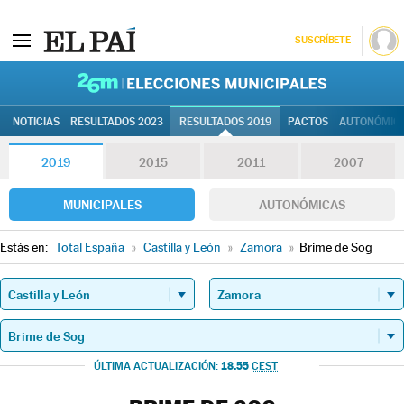
SUSCRÍBETE
26M | Elec
NOTICIAS
RESULTADOS 2023
RESULTADOS 2019
PACTOS
AUTONÓMIC
2019
2015
2011
2007
MUNICIPALES
AUTONÓMICAS
Estás en:
Total España
»
Castilla y León
»
Zamora
»
Brime de Sog
18.55
ÚLTIMA ACTUALIZACIÓN:
CEST