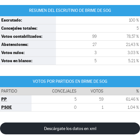
RESUMEN DEL ESCRUTINIO DE BRIME DE SOG
Escrutado:
100 %
Concejales totales:
5
Votos contabilizados:
99
78,57 %
Abstenciones:
27
21,43 %
Votos nulos:
3
3,03 %
Votos en blanco:
5
5,21 %
VOTOS POR PARTIDOS EN BRIME DE SOG
PARTIDO
CONCEJALES
VOTOS
%
PP
5
59
61,46 %
PSOE
0
1
1,04 %
Descárgate los datos en xml