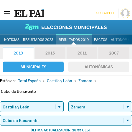
SUSCRÍBETE
26M | Elec
NOTICIAS
RESULTADOS 2023
RESULTADOS 2019
PACTOS
AUTONÓMIC
2019
2015
2011
2007
MUNICIPALES
AUTONÓMICAS
Estás en:
Total España
»
Castilla y León
»
Zamora
»
Cubo de Benavente
18.55
ÚLTIMA ACTUALIZACIÓN:
CEST