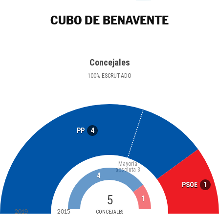
CUBO DE BENAVENTE
Concejales
100
%
ESCRUTADO
4
PP
Mayoría
absoluta
3
4
1
PSOE
5
1
2019
2015
CONCEJALES