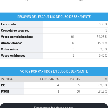
PP
PSOE
RESUMEN DEL ESCRUTINIO DE CUBO DE BENAVENTE
Escrutado:
100 %
Concejales totales:
5
Votos contabilizados:
91
84,26 %
Abstenciones:
17
15,74 %
Votos nulos:
3
3,3 %
Votos en blanco:
3
3,41 %
VOTOS POR PARTIDOS EN CUBO DE BENAVENTE
PARTIDO
CONCEJALES
VOTOS
%
PP
4
55
62,5 %
PSOE
1
16
18,18 %
Descárgate los datos en xml