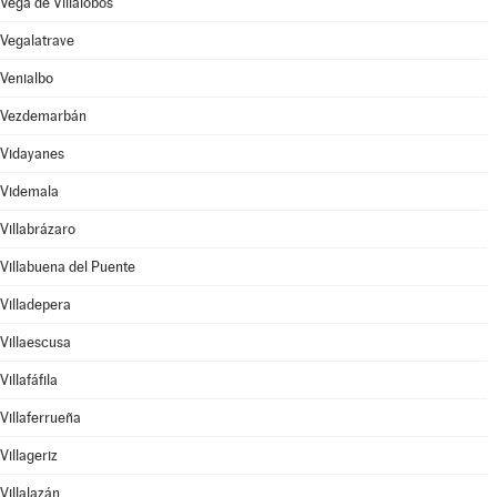
Vega de Villalobos
Vegalatrave
Venialbo
Vezdemarbán
Vidayanes
Videmala
Villabrázaro
Villabuena del Puente
Villadepera
Villaescusa
Villafáfila
Villaferrueña
Villageriz
Villalazán