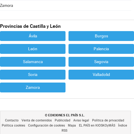
Zamora
Provincias de Castilla y León
Ávila
Burgos
León
Palencia
Salamanca
Segovia
Soria
Valladolid
Zamora
EDICIONES EL PAÍS S.L.
©
Contacto
Venta de contenidos
Publicidad
Aviso legal
Política de privacidad
Política cookies
Configuración de cookies
Mapa
EL PAÍS en KIOSKOyMÁS
Índice
RSS