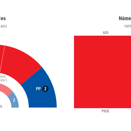
les
Núme
TADO
100
620
oría
luta
5
2
PP
2
ES
PSOE