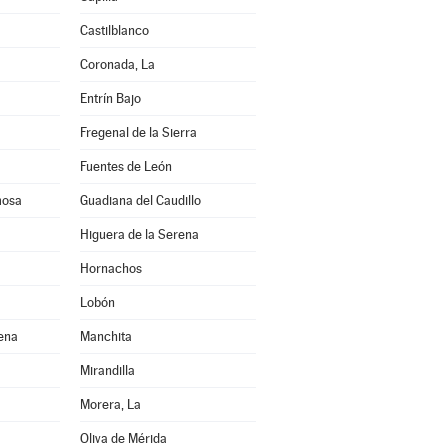
Castilblanco
a
Coronada, La
Entrín Bajo
Fregenal de la Sierra
Fuentes de León
mosa
Guadiana del Caudillo
Higuera de la Serena
Hornachos
Lobón
rena
Manchita
Mirandilla
Morera, La
Oliva de Mérida