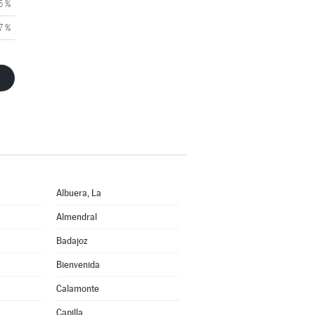
5 %
7 %
Albuera, La
Almendral
Badajoz
Bienvenida
Calamonte
Capilla