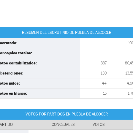
RESUMEN DEL ESCRUTINIO DE PUEBLA DE ALCOCER
scrutado:
10
oncejales totales:
otos contabilizados:
887
86,4
bstenciones:
139
13,5
otos nulos:
44
4,9
otos en blanco:
15
1,7
VOTOS POR PARTIDOS EN PUEBLA DE ALCOCER
ARTIDO
CONCEJALES
VOTOS