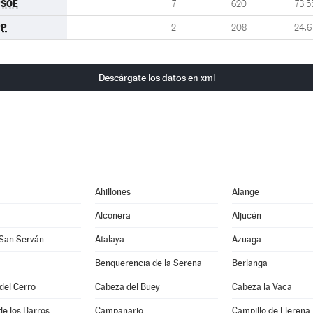
PSOE
7
620
73,5
PP
2
208
24,6
Descárgate los datos en xml
Ahillones
Alange
Alconera
Aljucén
 San Serván
Atalaya
Azuaga
Benquerencia de la Serena
Berlanga
 del Cerro
Cabeza del Buey
Cabeza la Vaca
de los Barros
Campanario
Campillo de Llerena