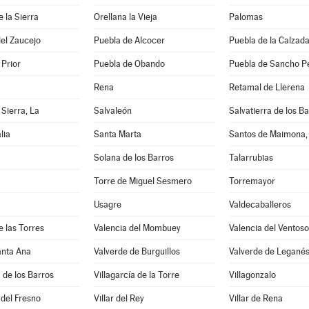
e la Sierra
Orellana la Vieja
Palomas
el Zaucejo
Puebla de Alcocer
Puebla de la Calzad
 Prior
Puebla de Obando
Puebla de Sancho P
Rena
Retamal de Llerena
 Sierra, La
Salvaleón
Salvatierra de los B
lia
Santa Marta
Santos de Maimona,
Solana de los Barros
Talarrubias
Torre de Miguel Sesmero
Torremayor
Usagre
Valdecaballeros
e las Torres
Valencia del Mombuey
Valencia del Ventoso
anta Ana
Valverde de Burguillos
Valverde de Legané
a de los Barros
Villagarcía de la Torre
Villagonzalo
 del Fresno
Villar del Rey
Villar de Rena