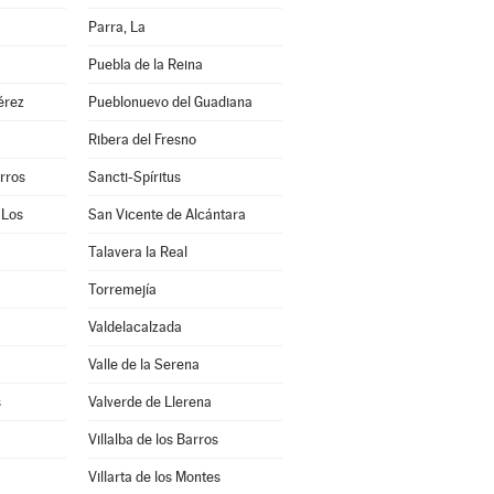
Parra, La
a
Puebla de la Reina
érez
Pueblonuevo del Guadiana
Ribera del Fresno
arros
Sancti-Spíritus
 Los
San Vicente de Alcántara
Talavera la Real
Torremejía
Valdelacalzada
Valle de la Serena
s
Valverde de Llerena
Villalba de los Barros
Villarta de los Montes