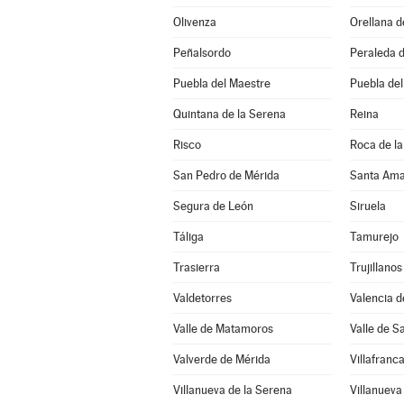
Olivenza
Orellana d
Peñalsordo
Peraleda d
Puebla del Maestre
Puebla del
Quintana de la Serena
Reina
Risco
Roca de la
San Pedro de Mérida
Santa Ama
Segura de León
Siruela
Táliga
Tamurejo
Trasierra
Trujillanos
Valdetorres
Valencia d
Valle de Matamoros
Valle de S
Valverde de Mérida
Villafranc
Villanueva de la Serena
Villanueva