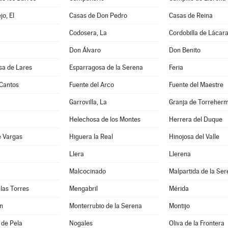
jo, El
Casas de Don Pedro
Casas de Reina
Codosera, La
Cordobilla de Lácar
Don Álvaro
Don Benito
sa de Lares
Esparragosa de la Serena
Feria
 Cantos
Fuente del Arco
Fuente del Maestre
Garrovilla, La
Granja de Torreher
Helechosa de los Montes
Herrera del Duque
e Vargas
Higuera la Real
Hinojosa del Valle
Llera
Llerena
Malcocinado
Malpartida de la Se
las Torres
Mengabril
Mérida
n
Monterrubio de la Serena
Montijo
 de Pela
Nogales
Oliva de la Frontera