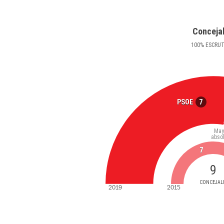
Conceja
100
%
ESCRU
7
PSOE
May
abso
7
9
CONCEJAL
2019
2015