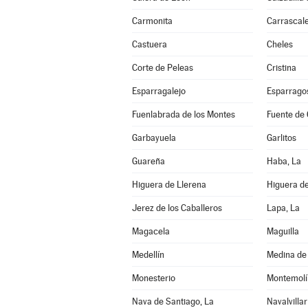
Carmonita
Carrascale
Castuera
Cheles
Corte de Peleas
Cristina
Esparragalejo
Esparrago
Fuenlabrada de los Montes
Fuente de
Garbayuela
Garlitos
Guareña
Haba, La
Higuera de Llerena
Higuera d
Jerez de los Caballeros
Lapa, La
Magacela
Maguilla
Medellín
Medina de 
Monesterio
Montemolí
Nava de Santiago, La
Navalvillar