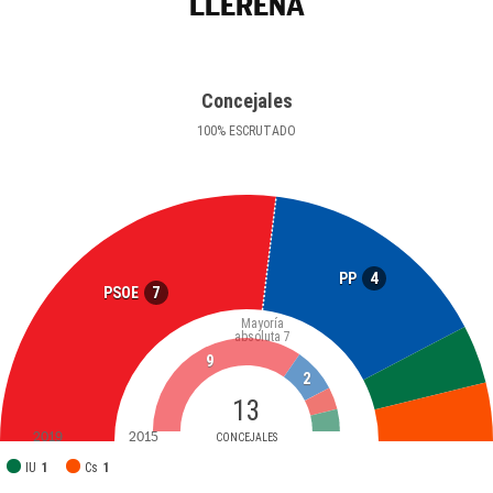
LLERENA
Concejales
100
%
ESCRUTADO
4
PP
7
PSOE
Mayoría
absoluta
7
9
2
13
2019
2015
CONCEJALES
IU
1
Cs
1