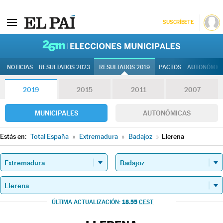
SUSCRÍBETE
26M | Elec
NOTICIAS
RESULTADOS 2023
RESULTADOS 2019
PACTOS
AUTONÓMIC
2019
2015
2011
2007
MUNICIPALES
AUTONÓMICAS
Estás en:
Total España
»
Extremadura
»
Badajoz
»
Llerena
18.55
ÚLTIMA ACTUALIZACIÓN:
CEST