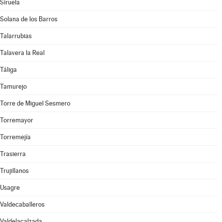
Siruela
Solana de los Barros
Talarrubias
Talavera la Real
Táliga
Tamurejo
Torre de Miguel Sesmero
Torremayor
Torremejía
Trasierra
Trujillanos
Usagre
Valdecaballeros
Valdelacalzada