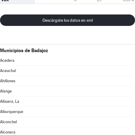
Descárgate los datos en xml
Municipios de Badajoz
Acedera
Aceuchal
Ahillones
Alange
Albuera, La
Alburquerque
Alconchel
Alconera