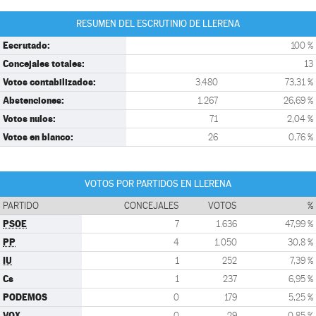
RESUMEN DEL ESCRUTINIO DE LLERENA
Escrutado:
100 %
Concejales totales:
13
Votos contabilizados:
3.480
73,31 %
Abstenciones:
1.267
26,69 %
Votos nulos:
71
2,04 %
Votos en blanco:
26
0,76 %
VOTOS POR PARTIDOS EN LLERENA
PARTIDO
CONCEJALES
VOTOS
%
PSOE
7
1.636
47,99 %
PP
4
1.050
30,8 %
IU
1
252
7,39 %
Cs
1
237
6,95 %
PODEMOS
0
179
5,25 %
VOX
0
29
0,85 %