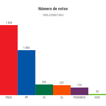
Número de votos
100
%
ESCRUTADO
1.636
1.050
252
237
179
29
PSOE
PP
IU
Cs
PODEMOS
VOX