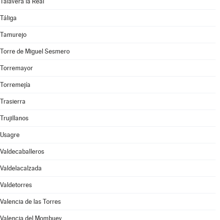
Talavera la Real
Táliga
Tamurejo
Torre de Miguel Sesmero
Torremayor
Torremejía
Trasierra
Trujillanos
Usagre
Valdecaballeros
Valdelacalzada
Valdetorres
Valencia de las Torres
Valencia del Mombuey