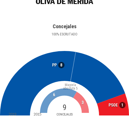
OLIVA DE MÉRIDA
Concejales
100
%
ESCRUTADO
8
PP
Mayoría
absoluta
5
6
3
1
PSOE
9
2019
2015
CONCEJALES