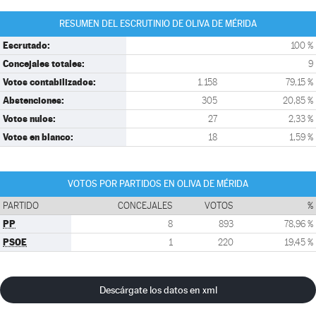
RESUMEN DEL ESCRUTINIO DE OLIVA DE MÉRIDA
Escrutado:
100 %
Concejales totales:
9
Votos contabilizados:
1.158
79,15 %
Abstenciones:
305
20,85 %
Votos nulos:
27
2,33 %
Votos en blanco:
18
1,59 %
VOTOS POR PARTIDOS EN OLIVA DE MÉRIDA
PARTIDO
CONCEJALES
VOTOS
%
PP
8
893
78,96 %
PSOE
1
220
19,45 %
Descárgate los datos en xml