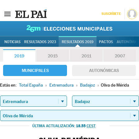
SUSCRÍBETE
26M | Elec
NOTICIAS
RESULTADOS 2023
RESULTADOS 2019
PACTOS
AUTONÓMIC
2019
2015
2011
2007
MUNICIPALES
AUTONÓMICAS
Estás en:
Total España
»
Extremadura
»
Badajoz
»
Oliva de Mérida
18.55
ÚLTIMA ACTUALIZACIÓN:
CEST