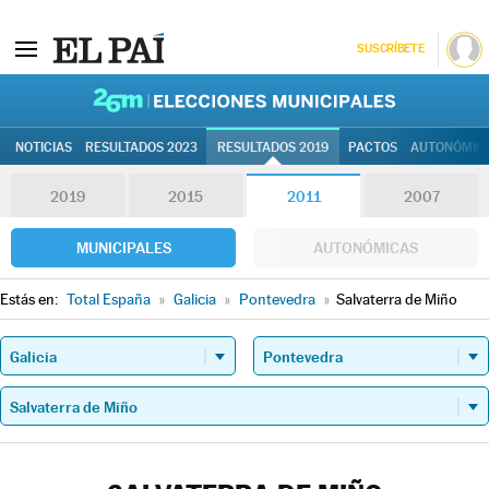
SUSCRÍBETE
26M | Elec
NOTICIAS
RESULTADOS 2023
RESULTADOS 2019
PACTOS
AUTONÓMIC
2019
2015
2011
2007
MUNICIPALES
AUTONÓMICAS
Estás en:
Total España
»
Galicia
»
Pontevedra
»
Salvaterra de Miño