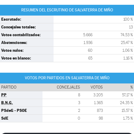
RESUMEN DEL ESCRUTINIO DE SALVATERRA DE MIÑO
Escrutado:
100 %
Concejales totales:
13
Votos contabilizados:
5.666
74,53 %
Abstenciones:
1.936
25,47 %
Votos nulos:
60
1,06 %
Votos en blanco:
65
1,16 %
VOTOS POR PARTIDOS EN SALVATERRA DE MIÑO
PARTIDO
CONCEJALES
VOTOS
%
PP
8
3.205
57,17 %
B.N.G.
3
1.365
24,35 %
PSdeG - PSOE
2
873
15,57 %
SdE
0
98
1,75 %