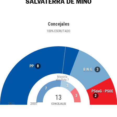
SALVATERRA DE MIÑO
Concejales
100
%
ESCRUTADO
8
PP
3
B.N.G.
Mayoría
absoluta
7
3
7
PSdeG - PSOE
2
13
3
2011
2007
CONCEJALES