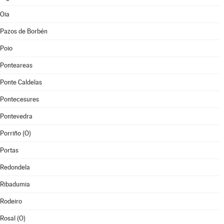
Oia
Pazos de Borbén
Poio
Ponteareas
Ponte Caldelas
Pontecesures
Pontevedra
Porriño (O)
Portas
Redondela
Ribadumia
Rodeiro
Rosal (O)