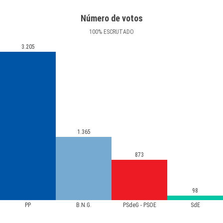
Número de votos
100
%
ESCRUTADO
3.205
1.365
873
98
PP
B.N.G.
PSdeG - PSOE
SdE