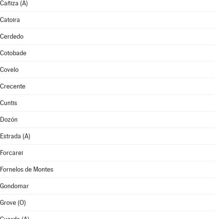
Cañiza (A)
Catoira
Cerdedo
Cotobade
Covelo
Crecente
Cuntis
Dozón
Estrada (A)
Forcarei
Fornelos de Montes
Gondomar
Grove (O)