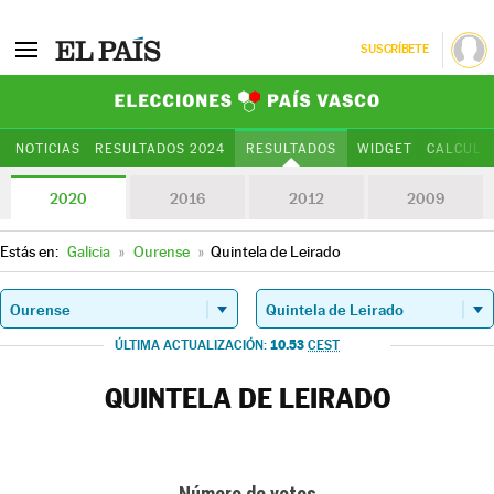
SUSCRÍBETE
Elecciones Paí
NOTICIAS
RESULTADOS 2024
RESULTADOS
WIDGET
CALCULA
2020
2016
2012
2009
Estás en:
Galicia
»
Ourense
»
Quintela de Leirado
10.53
ÚLTIMA ACTUALIZACIÓN:
CEST
QUINTELA DE LEIRADO
Número de votos