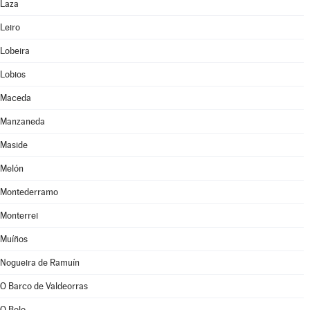
Laza
Leiro
Lobeira
Lobios
Maceda
Manzaneda
Maside
Melón
Montederramo
Monterrei
Muíños
Nogueira de Ramuín
O Barco de Valdeorras
O Bolo