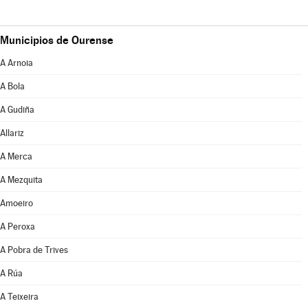
Municipios de Ourense
A Arnoia
A Bola
A Gudiña
Allariz
A Merca
A Mezquita
Amoeiro
A Peroxa
A Pobra de Trives
A Rúa
A Teixeira