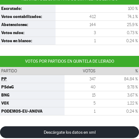
Escrutado:
100 %
Votos contabilizados:
412
74,1 %
Abstenciones:
144
25,9 %
Votos nulos:
3
0,73 %
Votos en blanco:
1
0,24 %
VOTOS POR PARTIDOS EN QUINTELA DE LEIRADO
PARTIDO
VOTOS
%
PP
347
84,84 %
PSdeG
40
9,78 %
BNG
15
3,67 %
VOX
5
1,22 %
PODEMOS-EU-ANOVA
1
0,24 %
Descárgate los datos en xml