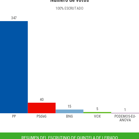
100
%
ESCRUTADO
347
40
15
5
1
PP
PSdeG
BNG
VOX
PODEMOS-EU-
ANOVA
RESUMEN DEL ESCRUTINIO DE QUINTELA DE LEIRADO