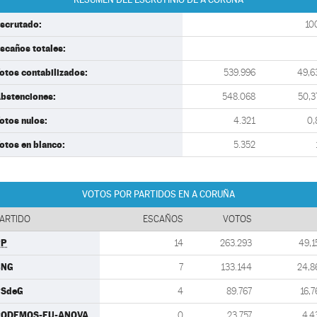
scrutado:
10
scaños totales:
otos contabilizados:
539.996
49,6
bstenciones:
548.068
50,3
otos nulos:
4.321
0,
otos en blanco:
5.352
VOTOS POR PARTIDOS EN A CORUÑA
ARTIDO
ESCAÑOS
VOTOS
PP
14
263.293
49,1
BNG
7
133.144
24,8
PSdeG
4
89.767
16,7
PODEMOS-EU-ANOVA
0
23.757
4,4