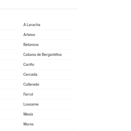
A Laracha
Arteixo
Betanzos
Cabana de Bergantiños
Cariño
Cerceda
Culleredo
Ferrol
Lousame
Mesía
Muros