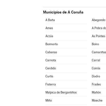
Municipios de A Coruña
A Baña
Abegondo
Ames
A Pobra d
Arzúa
As Pontes 
Boimorto
Boiro
Cabanas
Camariña
Carnota
Carral
Cerdido
Coirós
Curtis
Dodro
Fisterra
Frades
Malpica de Bergantiños
Mañón
Miño
Moeche