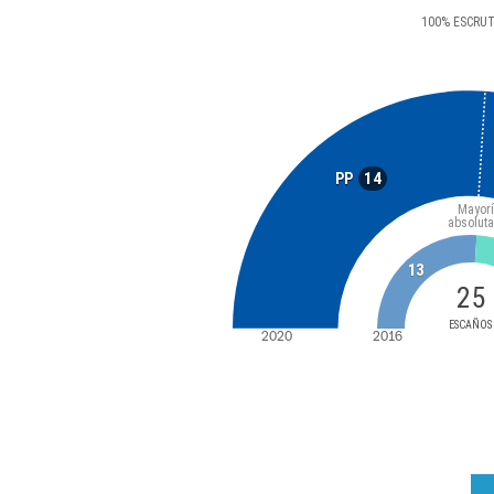
100
%
ESCRU
14
PP
Mayor
absoluta
13
25
ESCAÑOS
2020
2016