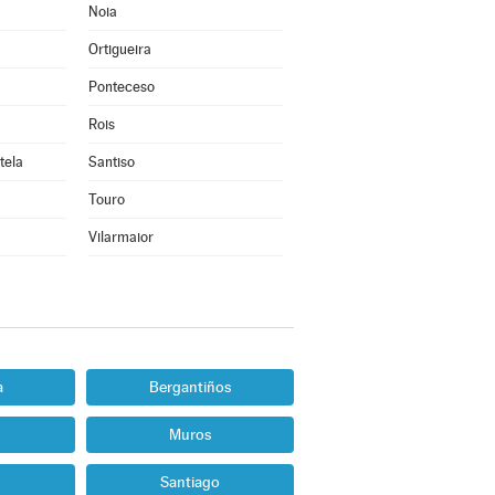
Noia
Ortigueira
Ponteceso
Rois
tela
Santiso
Touro
Vilarmaior
a
Bergantiños
Muros
Santiago