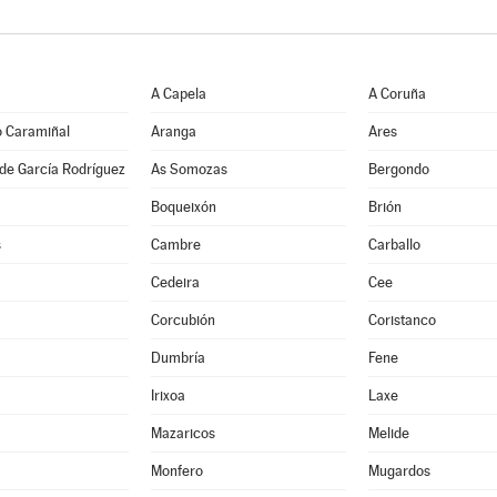
A Capela
A Coruña
o Caramiñal
Aranga
Ares
de García Rodríguez
As Somozas
Bergondo
Boqueixón
Brión
s
Cambre
Carballo
Cedeira
Cee
Corcubión
Coristanco
Dumbría
Fene
Irixoa
Laxe
Mazaricos
Melide
Monfero
Mugardos