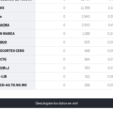
VOX
0
11.359
2,1
s
0
2.943
0,5
PACMA
0
2.503
0,4
EN MAREA
0
1.289
0,2
EQUO
0
505
0,0
ECORTES CERO
0
468
0,0
PCTG
0
364
0,0
PUM+J
0
353
0,0
-LIB
0
312
0,0
CD-AU.TO.NO.MO
0
266
0,0
Descárgate los datos en xml