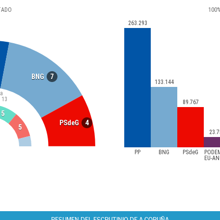
TADO
100
263.293
7
BNG
133.144
ía
13
89.767
5
4
PSdeG
5
23.7
PP
BNG
PSdeG
PODE
EU-A
RESUMEN DEL ESCRUTINIO DE A CORUÑA