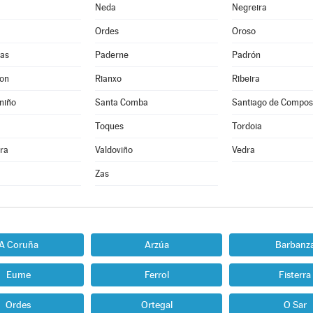
Neda
Negreira
Ordes
Oroso
as
Paderne
Padrón
Son
Rianxo
Ribeira
niño
Santa Comba
Santiago de Compos
Toques
Tordoia
ra
Valdoviño
Vedra
Zas
A Coruña
Arzúa
Barbanz
Eume
Ferrol
Fisterra
Ordes
Ortegal
O Sar