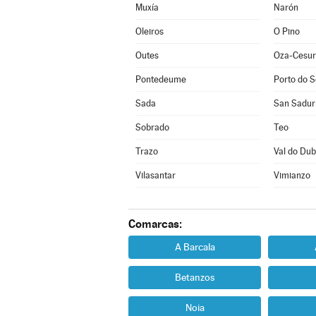
Muxía
Narón
Oleiros
O Pino
Outes
Oza-Cesur
Pontedeume
Porto do 
Sada
San Sadur
Sobrado
Teo
Trazo
Val do Dub
Vilasantar
Vimianzo
Comarcas:
A Barcala
Betanzos
Noia