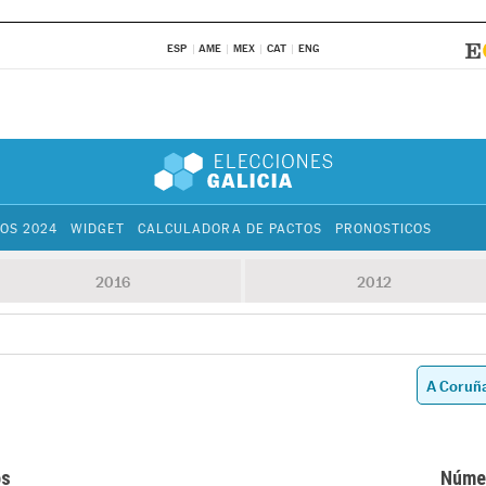
ESP
AME
MEX
CAT
ENG
OS 2024
WIDGET
CALCULADORA DE PACTOS
PRONOSTICOS
2016
2012
os
Núme