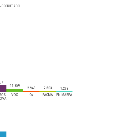
%
ESCRUTADO
57
11.359
2.943
2.503
1.289
MOS-
VOX
Cs
PACMA
EN MAREA
NOVA