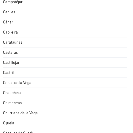
Campotéjar
Caniles
Cáñar
Capileira
Carataunas
Cástaras
Castilléjar
Castril
Cenes de la Vega
Chauchina
Chimeneas
Churriana de la Vega
Cijuela