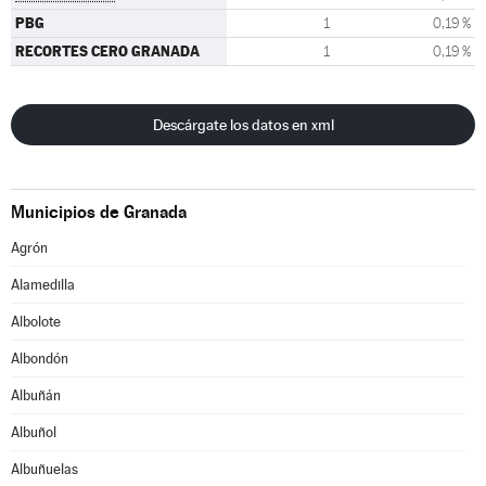
PBG
1
0,19 %
RECORTES CERO GRANADA
1
0,19 %
Descárgate los datos en xml
Municipios de Granada
Agrón
Alamedilla
Albolote
Albondón
Albuñán
Albuñol
Albuñuelas