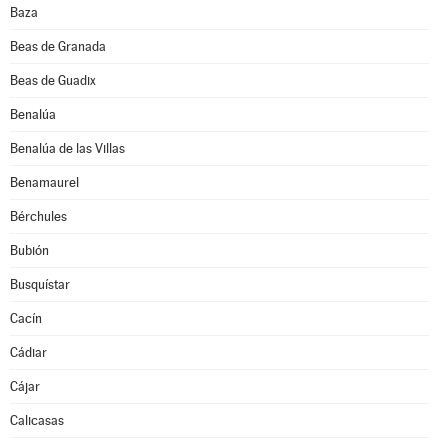
Baza
Beas de Granada
Beas de Guadix
Benalúa
Benalúa de las Villas
Benamaurel
Bérchules
Bubión
Busquístar
Cacín
Cádiar
Cájar
Calicasas