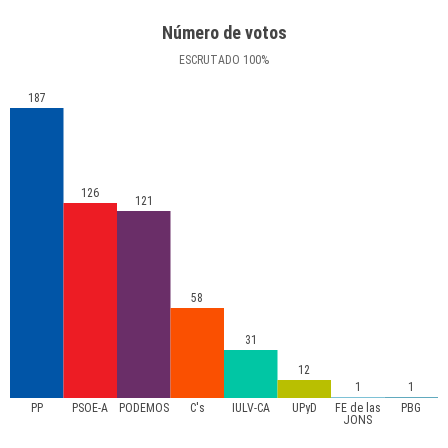
Número de votos
ESCRUTADO
100
%
187
126
121
58
31
12
1
1
PP
PSOE-A
PODEMOS
C's
IULV-CA
UPyD
FE de las
PBG
JONS