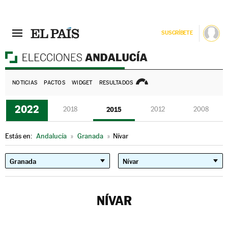
SUSCRÍBETE
E
NOTICIAS
PACTOS
WIDGET
RESULTADOS
2022
2018
2015
2012
2008
Estás en:
Andalucía
»
Granada
»
Nívar
NÍVAR