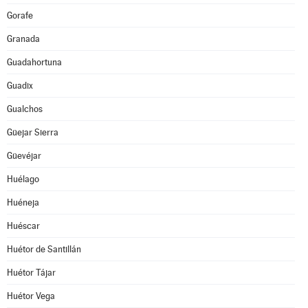
Gorafe
Granada
Guadahortuna
Guadix
Gualchos
Güejar Sierra
Güevéjar
Huélago
Huéneja
Huéscar
Huétor de Santillán
Huétor Tájar
Huétor Vega