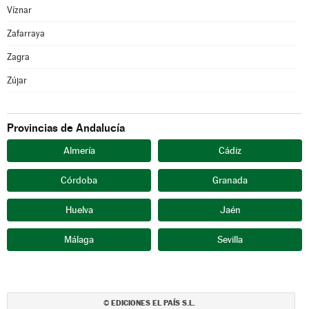
Víznar
Zafarraya
Zagra
Zújar
Provincias de Andalucía
Almería
Cádiz
Córdoba
Granada
Huelva
Jaén
Málaga
Sevilla
EDICIONES EL PAÍS S.L.
©