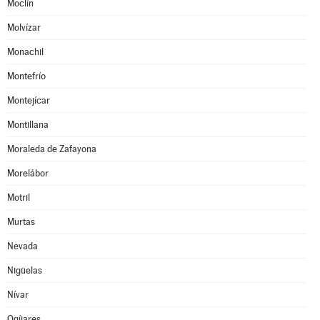
Moclín
Molvízar
Monachil
Montefrío
Montejícar
Montillana
Moraleda de Zafayona
Morelábor
Motril
Murtas
Nevada
Nigüelas
Nívar
Ogíjares