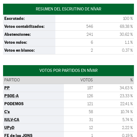
RESUMEN DEL ESCRUTINIO DE NÍVAR
Escrutado:
100 %
Votos contabilizados:
546
69,38 %
Abstenciones:
241
30,62 %
Votos nulos:
6
1,1 %
Votos en blanco:
2
0,37 %
VOTOS POR PARTIDOS EN NÍVAR
PARTIDO
VOTOS
%
PP
187
34,63 %
PSOE-A
126
23,33 %
PODEMOS
121
22,41 %
C's
58
10,74 %
IULV-CA
31
5,74 %
UPyD
12
2,22 %
FE de las JONS
1
0,19 %