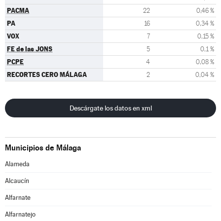
PACMA
22
0,46 %
PA
16
0,34 %
VOX
7
0,15 %
FE de las JONS
5
0,1 %
PCPE
4
0,08 %
RECORTES CERO MÁLAGA
2
0,04 %
Descárgate los datos en xml
Municipios de Málaga
Alameda
Alcaucín
Alfarnate
Alfarnatejo