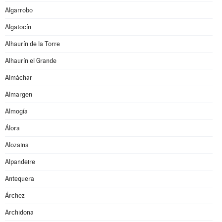
Algarrobo
Algatocín
Alhaurín de la Torre
Alhaurín el Grande
Almáchar
Almargen
Almogía
Álora
Alozaina
Alpandeire
Antequera
Árchez
Archidona