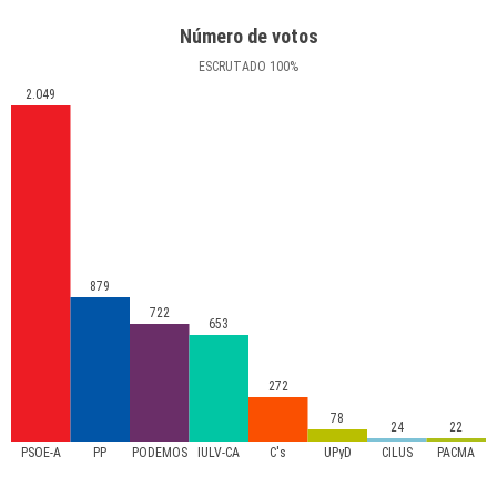
Número de votos
ESCRUTADO
100
%
2.049
879
722
653
272
78
24
22
PSOE-A
PP
PODEMOS
IULV-CA
C's
UPyD
CILUS
PACMA