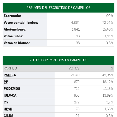
RESUMEN DEL ESCRUTINIO DE CAMPILLOS
Escrutado:
100 %
Votos contabilizados:
4.864
72,54 %
Abstenciones:
1.841
27,46 %
Votos nulos:
93
1,91 %
Votos en blanco:
38
0,8 %
VOTOS POR PARTIDOS EN CAMPILLOS
PARTIDO
VOTOS
%
PSOE-A
2.049
42,95 %
PP
879
18,42 %
PODEMOS
722
15,13 %
IULV-CA
653
13,69 %
C's
272
5,7 %
UPyD
78
1,63 %
CILUS
24
0,5 %