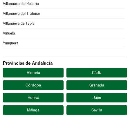
Villanueva del Rosario
Villanueva del Trabuco
Villanueva de Tapia
Viñuela
Yunquera
Provincias de Andalucía
Almería
Cádiz
Córdoba
Granada
Huelva
Jaén
Málaga
Sevilla