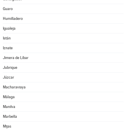
Guaro
Humilladero
Igualeja
Istán
Iznate
Jimera de Líbar
Jubrique
Júzcar
Macharaviaya
Málaga
Manilva
Marbella
Mijas