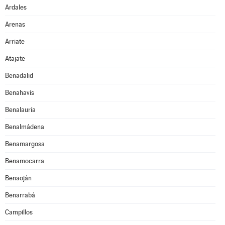
Ardales
Arenas
Arriate
Atajate
Benadalid
Benahavís
Benalauría
Benalmádena
Benamargosa
Benamocarra
Benaoján
Benarrabá
Campillos