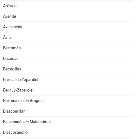
Arévalo
Aveinte
Avellaneda
Ávila
Barromán
Becedas
Becedillas
Bercial de Zapardiel
Bernuy-Zapardiel
Berrocalejo de Aragona
Blascomillán
Blasconuño de Matacabras
Blascosancho