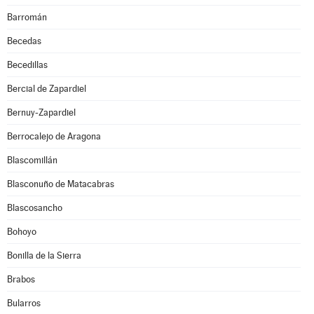
Barromán
Becedas
Becedillas
Bercial de Zapardiel
Bernuy-Zapardiel
Berrocalejo de Aragona
Blascomillán
Blasconuño de Matacabras
Blascosancho
Bohoyo
Bonilla de la Sierra
Brabos
Bularros