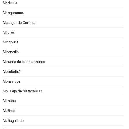
Medinilla
Mengamuñoz
Mesegar de Corneja
Mijares
Mingorría
Mironcillo
Mirueña de los Infanzones
Mombeltrán
Monsalupe
Moraleja de Matacabras
Muñana
Muñico
Muñogalindo