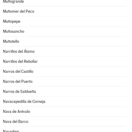
Muñogrande
Muñomer del Peco
Muñopepe
Muñosancho
Muñotello
Narrillos del Álamo
Narrillos del Rebollar
Narros del Castillo
Narros del Puerto
Narros de Saldueña
Navacepedilla de Corneja
Nava de Arévalo
Nava del Barco
Navadijos