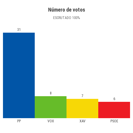
Número de votos
ESCRUTADO
100
%
31
8
7
6
PP
VOX
XAV
PSOE