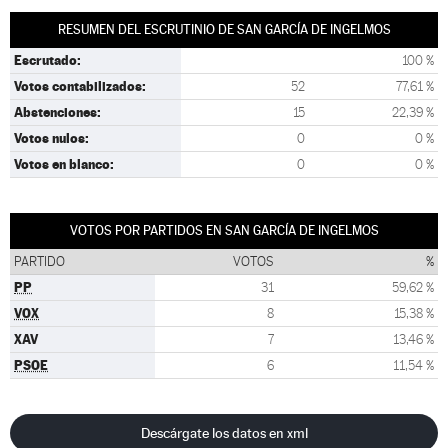
RESUMEN DEL ESCRUTINIO DE SAN GARCÍA DE INGELMOS
Escrutado:
100 %
Votos contabilizados:
52
77,61 %
Abstenciones:
15
22,39 %
Votos nulos:
0
0 %
Votos en blanco:
0
0 %
VOTOS POR PARTIDOS EN SAN GARCÍA DE INGELMOS
PARTIDO
VOTOS
%
PP
31
59,62 %
VOX
8
15,38 %
XAV
7
13,46 %
PSOE
6
11,54 %
Descárgate los datos en xml