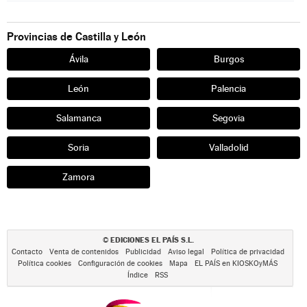
Provincias de Castilla y León
Ávila
Burgos
León
Palencia
Salamanca
Segovia
Soria
Valladolid
Zamora
EDICIONES EL PAÍS S.L.
©
Contacto
Venta de contenidos
Publicidad
Aviso legal
Política de privacidad
Política cookies
Configuración de cookies
Mapa
EL PAÍS en KIOSKOyMÁS
Índice
RSS