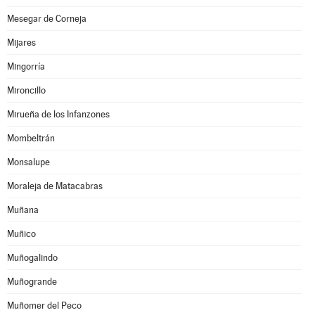
Mesegar de Corneja
Mijares
Mingorría
Mironcillo
Mirueña de los Infanzones
Mombeltrán
Monsalupe
Moraleja de Matacabras
Muñana
Muñico
Muñogalindo
Muñogrande
Muñomer del Peco