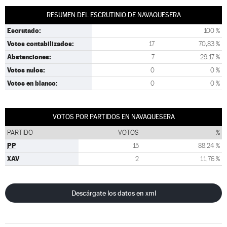
RESUMEN DEL ESCRUTINIO DE NAVAQUESERA
Escrutado:
100 %
Votos contabilizados:
17
70,83 %
Abstenciones:
7
29,17 %
Votos nulos:
0
0 %
Votos en blanco:
0
0 %
VOTOS POR PARTIDOS EN NAVAQUESERA
PARTIDO
VOTOS
%
PP
15
88,24 %
XAV
2
11,76 %
Descárgate los datos en xml