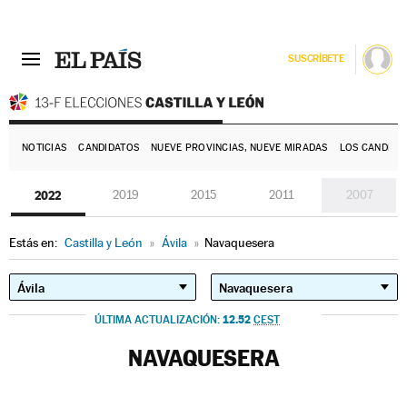
SUSCRÍBETE
E
NOTICIAS
CANDIDATOS
NUEVE PROVINCIAS, NUEVE MIRADAS
LOS CANDIDA
2022
2019
2015
2011
2007
Estás en:
Castilla y León
»
Ávila
»
Navaquesera
12.52
ÚLTIMA ACTUALIZACIÓN:
CEST
NAVAQUESERA