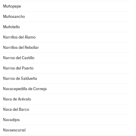
Muñopepe
Muñosancho
Muñotello
Narrillos del Álamo
Narrillos del Rebollar
Narros del Castillo
Narros del Puerto
Narros de Saldueña
Navacepedilla de Corneja
Nava de Arévalo
Nava del Barco
Navadijos
Navaescurial