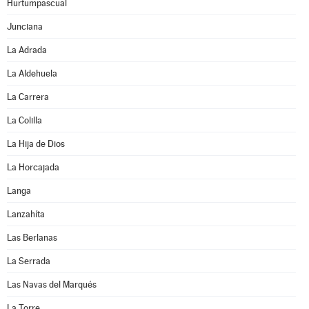
Hurtumpascual
Junciana
La Adrada
La Aldehuela
La Carrera
La Colilla
La Hija de Dios
La Horcajada
Langa
Lanzahíta
Las Berlanas
La Serrada
Las Navas del Marqués
La Torre