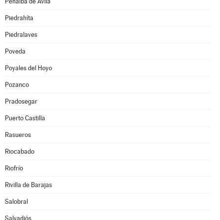
Peñalba de Ávila
Piedrahíta
Piedralaves
Poveda
Poyales del Hoyo
Pozanco
Pradosegar
Puerto Castilla
Rasueros
Riocabado
Riofrío
Rivilla de Barajas
Salobral
Salvadiós