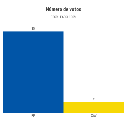
Número de votos
ESCRUTADO
100
%
15
2
PP
XAV