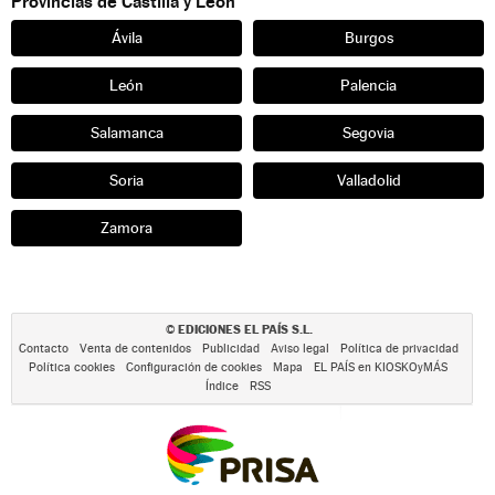
Provincias de Castilla y León
Ávila
Burgos
León
Palencia
Salamanca
Segovia
Soria
Valladolid
Zamora
EDICIONES EL PAÍS S.L.
©
Contacto
Venta de contenidos
Publicidad
Aviso legal
Política de privacidad
Política cookies
Configuración de cookies
Mapa
EL PAÍS en KIOSKOyMÁS
Índice
RSS