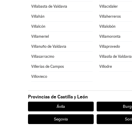
Villabasta de Valdavia
Villacidaler
Villahán
Villaherreros
Villalcón
Villalobón
Villameriel
Villamoronta
Villanuño de Valdavia
Villaprovedo
Villasarracino
Villasila de Valdavia
Villerías de Campos
Villodre
Villovieco
Provincias de Castilla y León
Ávila
Burg
Segovia
Sor