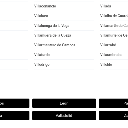
Villaconancio
Villada
Villalaco
Villalba de Guard
Villaluenga de la Vega
Villamartín de C
Villamuera de la Cueza
Villamuriel de Ce
Villarmentero de Campos
Villarrabé
Villaturde
Villaumbrales
Villodrigo
Villoldo
os
León
Pa
ia
Valladolid
Z