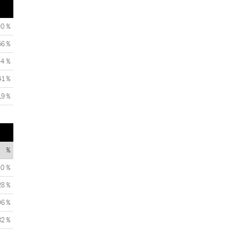
00 %
56 %
44 %
41 %
,9 %
%
0 %
28 %
06 %
82 %