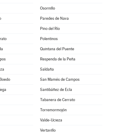
Osornillo
o
Paredes de Nava
Pino del Río
rato
Polentinos
da
Quintana del Puente
pos
Respenda de la Peña
eza
Saldaña
 Boedo
San Mamés de Campos
Vega
Santibáñez de Ecla
Tabanera de Cerrato
Torremormojón
Valde-Ucieza
Vertavillo