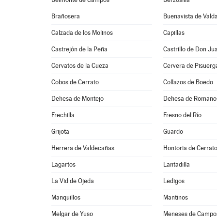
Brañosera
Buenavista de Vald
Calzada de los Molinos
Capillas
Castrejón de la Peña
Castrillo de Don Ju
Cervatos de la Cueza
Cervera de Pisuerg
Cobos de Cerrato
Collazos de Boedo
Dehesa de Montejo
Dehesa de Romano
Frechilla
Fresno del Río
Grijota
Guardo
Herrera de Valdecañas
Hontoria de Cerrat
Lagartos
Lantadilla
La Vid de Ojeda
Ledigos
Manquillos
Mantinos
Melgar de Yuso
Meneses de Campo