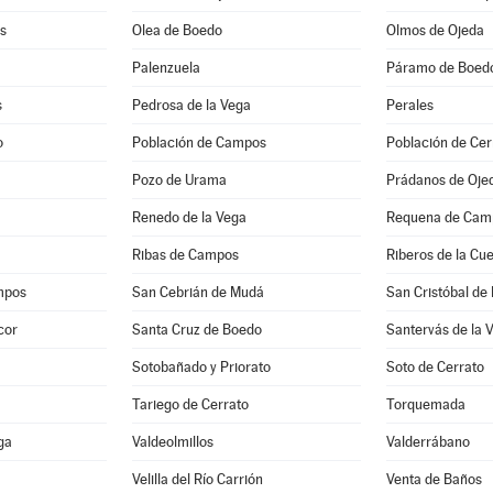
as
Olea de Boedo
Olmos de Ojeda
Palenzuela
Páramo de Boed
s
Pedrosa de la Vega
Perales
o
Población de Campos
Población de Cer
Pozo de Urama
Prádanos de Oje
Renedo de la Vega
Requena de Cam
Ribas de Campos
Riberos de la Cu
mpos
San Cebrián de Mudá
San Cristóbal de
cor
Santa Cruz de Boedo
Santervás de la 
Sotobañado y Priorato
Soto de Cerrato
Tariego de Cerrato
Torquemada
ga
Valdeolmillos
Valderrábano
Velilla del Río Carrión
Venta de Baños