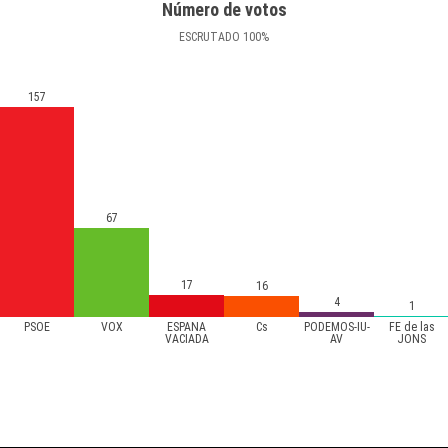
Número de votos
ESCRUTADO
100
%
157
67
17
16
4
1
PSOE
VOX
ESPAÑA
Cs
PODEMOS-IU-
FE de las
VACIADA
AV
JONS