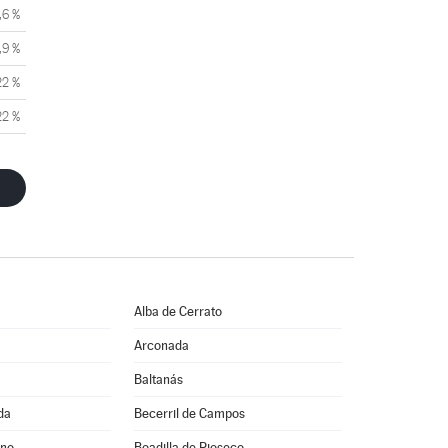
,6 %
,9 %
22 %
22 %
Alba de Cerrato
Arconada
Baltanás
da
Becerril de Campos
ino
Boadilla de Rioseco