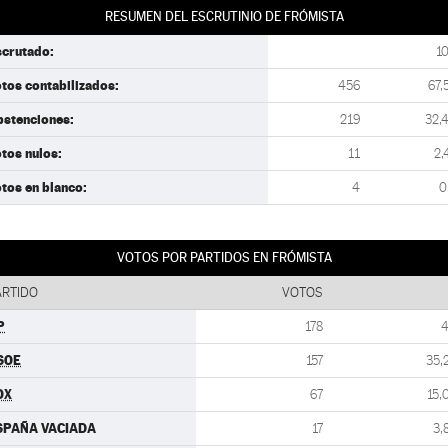
RESUMEN DEL ESCRUTINIO DE FRÓMISTA
scrutado:
1
tos contabilizados:
456
67,
bstenciones:
219
32,
tos nulos:
11
2,
tos en blanco:
4
0
VOTOS POR PARTIDOS EN FRÓMISTA
ARTIDO
VOTOS
P
178
4
SOE
157
35,
OX
67
15,
SPAÑA VACIADA
17
3,