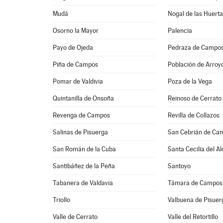
Mudá
Nogal de las Huert
Osorno la Mayor
Palencia
Payo de Ojeda
Pedraza de Campo
Piña de Campos
Población de Arroy
Pomar de Valdivia
Poza de la Vega
Quintanilla de Onsoña
Reinoso de Cerrato
Revenga de Campos
Revilla de Collazos
Salinas de Pisuerga
San Cebrián de Ca
San Román de la Cuba
Santa Cecilia del Al
Santibáñez de la Peña
Santoyo
Tabanera de Valdavia
Támara de Campos
Triollo
Valbuena de Pisuer
Valle de Cerrato
Valle del Retortillo