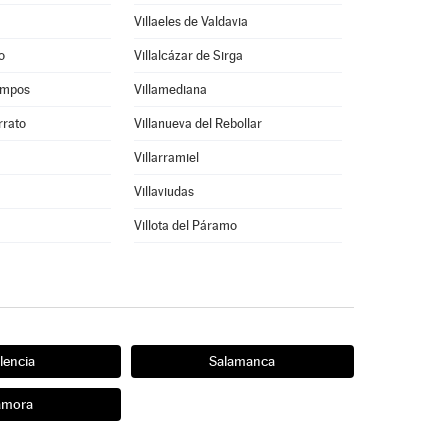
Villaeles de Valdavia
o
Villalcázar de Sirga
ampos
Villamediana
rrato
Villanueva del Rebollar
Villarramiel
Villaviudas
Villota del Páramo
lencia
Salamanca
amora