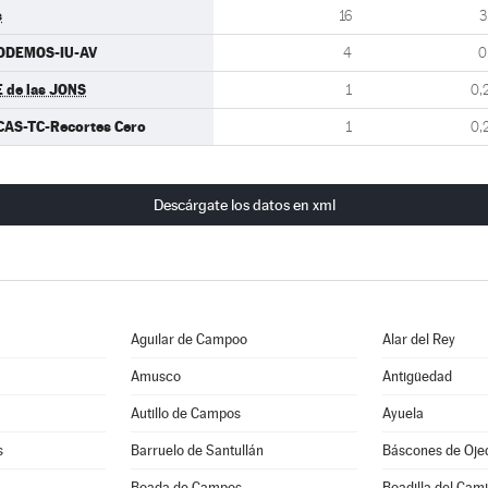
s
16
3
ODEMOS-IU-AV
4
0
E de las JONS
1
0,
CAS-TC-Recortes Cero
1
0,
Descárgate los datos en xml
Aguilar de Campoo
Alar del Rey
Amusco
Antigüedad
Autillo de Campos
Ayuela
s
Barruelo de Santullán
Báscones de Oje
Boada de Campos
Boadilla del Cam