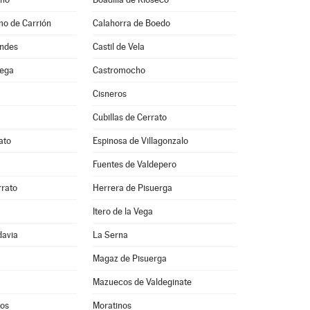
mo de Carrión
Calahorra de Boedo
ondes
Castil de Vela
vega
Castromocho
Cisneros
Cubillas de Cerrato
ato
Espinosa de Villagonzalo
Fuentes de Valdepero
rato
Herrera de Pisuerga
Itero de la Vega
davia
La Serna
Magaz de Pisuerga
Mazuecos de Valdeginate
os
Moratinos