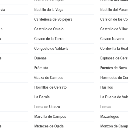
avia
Bustillo de la Vega
Bustillo del Pára
Cardeñosa de Volpejera
Carrión de los C
an
Castrillo de Onielo
Castrillo de Villa
a
Cevico de la Torre
Cevico Navero
Congosto de Valdavia
Cordovilla la Real
s
Dueñas
Espinosa de Cerr
Frómista
Fuentes de Nava
Guaza de Campos
Hérmedes de Cer
o
Hornillos de Cerrato
Husillos
La Pernía
La Puebla de Val
Loma de Ucieza
Lomas
Marcilla de Campos
Mazariegos
s
Micieces de Ojeda
Monzón de Camp