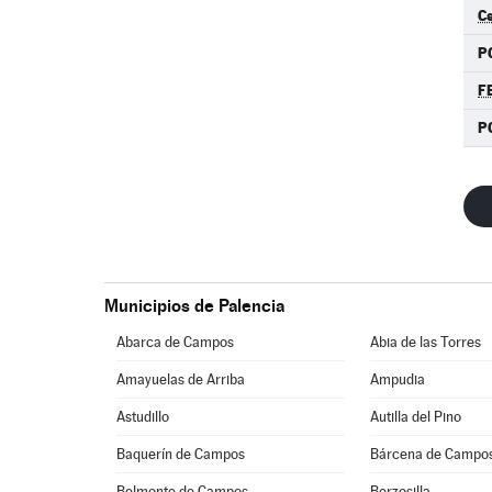
C
P
F
P
Municipios de Palencia
Abarca de Campos
Abia de las Torres
Amayuelas de Arriba
Ampudia
Astudillo
Autilla del Pino
Baquerín de Campos
Bárcena de Campo
Belmonte de Campos
Berzosilla