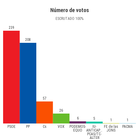
Número de votos
ESCRUTADO
100
%
239
208
57
26
6
5
1
1
PSOE
PP
Cs
VOX
PODEMOS-
IU-
FE de las
PACMA
EQUO
ANTICAPITALISTAS-
JONS
PCAS/TC-
ALTER