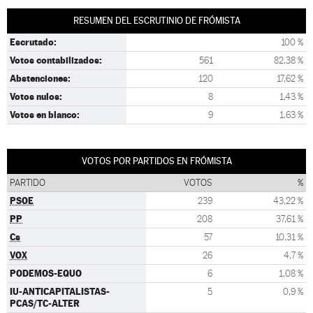
RESUMEN DEL ESCRUTINIO DE FRÓMISTA
Escrutado:
100 %
Votos contabilizados:
561
82,38 %
Abstenciones:
120
17,62 %
Votos nulos:
8
1,43 %
Votos en blanco:
9
1,63 %
VOTOS POR PARTIDOS EN FRÓMISTA
PARTIDO
VOTOS
%
PSOE
239
43,22 %
PP
208
37,61 %
Cs
57
10,31 %
VOX
26
4,7 %
PODEMOS-EQUO
6
1,08 %
IU-ANTICAPITALISTAS-
5
0,9 %
PCAS/TC-ALTER