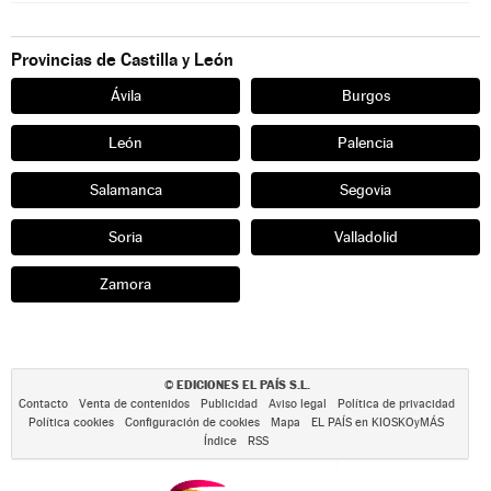
Provincias de Castilla y León
Ávila
Burgos
León
Palencia
Salamanca
Segovia
Soria
Valladolid
Zamora
EDICIONES EL PAÍS S.L.
©
Contacto
Venta de contenidos
Publicidad
Aviso legal
Política de privacidad
Política cookies
Configuración de cookies
Mapa
EL PAÍS en KIOSKOyMÁS
Índice
RSS