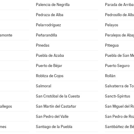
Palencia de Negrilla
Parada de Arriba
Pedraza de Alba
Pedrosillo de Alb
Pelarrodríguez
Pelayos
camonte
Peñarandilla
Peralejos de Aba
Pinedas
Pitiegua
Puebla de Azaba
Puebla de San M
Puerto de Béjar
Puerto Seguro
Robliza de Cojos
Rollán
Salmoral
Salvatierra de T
San Cristóbal de la Cuesta
Sancti-Spíritus
Gallegos
San Martín del Castañar
San Miguel del R
San Pedro del Valle
San Pedro de Ro
rmes
Santiago de la Puebla
Santibáñez de Bé