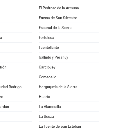
El Pedroso de la Armuña
Encina de San Silvestre
Escurial de la Sierra
na
Forfoleda
Fuenteliante
Galindo y Perahuy
irón
Garcibuey
Gomecello
iudad Rodrigo
Herguijuela de la Sierra
ro
Huerta
ardón
La Alamedilla
La Bouza
La Fuente de San Esteban