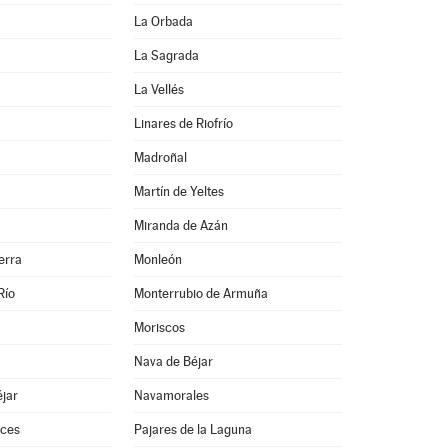
La Orbada
La Sagrada
La Vellés
Linares de Riofrío
Madroñal
Martín de Yeltes
Miranda de Azán
erra
Monleón
Río
Monterrubio de Armuña
Moriscos
Nava de Béjar
jar
Navamorales
ces
Pajares de la Laguna