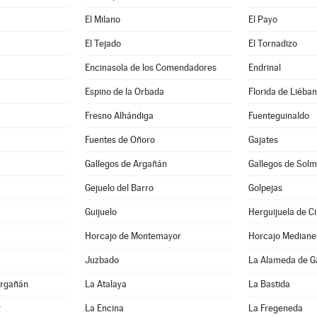
El Milano
El Payo
El Tejado
El Tornadizo
Encinasola de los Comendadores
Endrinal
Espino de la Orbada
Florida de Liéba
Fresno Alhándiga
Fuenteguinaldo
Fuentes de Oñoro
Gajates
Gallegos de Argañán
Gallegos de Solm
Gejuelo del Barro
Golpejas
Guijuelo
Herguijuela de C
Horcajo de Montemayor
Horcajo Mediane
Juzbado
La Alameda de G
Argañán
La Atalaya
La Bastida
r
La Encina
La Fregeneda