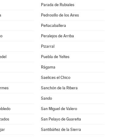
Parada de Rubiales
a
Pedrosillo de los Aires
Peñacaballera
jo
Peralejos de Arriba
Pizarral
edel
Puebla de Yeltes
Rágama
Saelices el Chico
ormes
Sanchón de la Ribera
Sando
obledo
San Miguel de Valero
zados
San Pelayo de Guareña
jar
Santibáñez de la Sierra