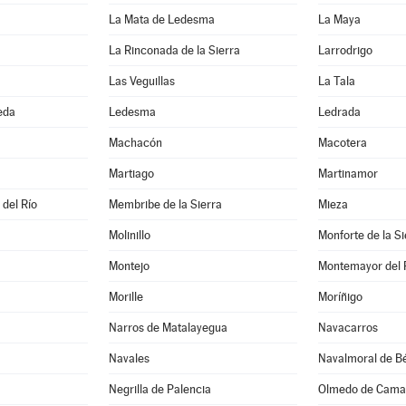
La Mata de Ledesma
La Maya
La Rinconada de la Sierra
Larrodrigo
Las Veguillas
La Tala
eda
Ledesma
Ledrada
Machacón
Macotera
Martiago
Martinamor
 del Río
Membribe de la Sierra
Mieza
Molinillo
Monforte de la Si
Montejo
Montemayor del 
Morille
Moríñigo
Narros de Matalayegua
Navacarros
Navales
Navalmoral de Bé
Negrilla de Palencia
Olmedo de Cama