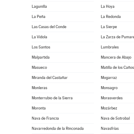
Lagunilla
La Hoya
La Peña
La Redonda
Las Casas del Conde
La Sierpe
La Vídola
La Zarza de Pumar
Los Santos
Lumbrales
Malpartida
Mancera de Abajo
Masueco
Matilla de los Caños
Miranda del Castañar
Mogarraz
Monleras
Monsagro
Monterrubio de la Sierra
Morasverdes
Moronta
Mozárbez
Nava de Francia
Nava de Sotrobal
Navarredonda de la Rinconada
Navasfrías