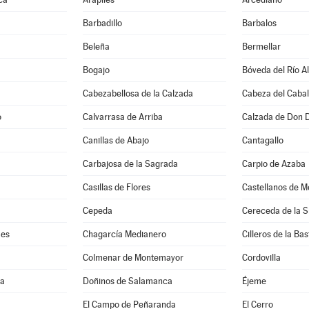
Barbadillo
Barbalos
Beleña
Bermellar
Bogajo
Bóveda del Río A
Cabezabellosa de la Calzada
Cabeza del Cabal
o
Calvarrasa de Arriba
Calzada de Don 
Canillas de Abajo
Cantagallo
Carbajosa de la Sagrada
Carpio de Azaba
Casillas de Flores
Castellanos de M
Cepeda
Cereceda de la S
mes
Chagarcía Medianero
Cilleros de la Bas
Colmenar de Montemayor
Cordovilla
ma
Doñinos de Salamanca
Éjeme
El Campo de Peñaranda
El Cerro