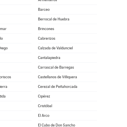
Barceo
Berrocal de Huebra
lmar
Brincones
lo
Cabrerizos
Diego
Calzada de Valdunciel
Cantalapiedra
Carrascal de Barregas
oriscos
Castellanos de Villiquera
ierra
Cerezal de Peñahorcada
tida
Cipérez
Cristóbal
El Arco
El Cubo de Don Sancho