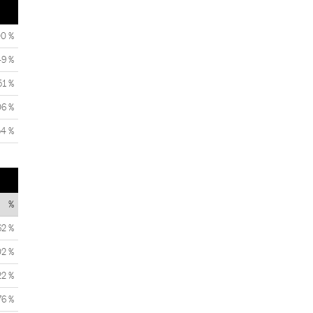
00 %
49 %
51 %
06 %
54 %
%
62 %
02 %
22 %
76 %