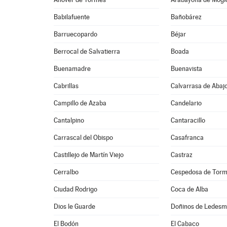
Babilafuente
Bañobárez
Barruecopardo
Béjar
Berrocal de Salvatierra
Boada
Buenamadre
Buenavista
Cabrillas
Calvarrasa de Abaj
Campillo de Azaba
Candelario
Cantalpino
Cantaracillo
Carrascal del Obispo
Casafranca
Castillejo de Martín Viejo
Castraz
Cerralbo
Cespedosa de Tor
Ciudad Rodrigo
Coca de Alba
Dios le Guarde
Doñinos de Ledes
El Bodón
El Cabaco