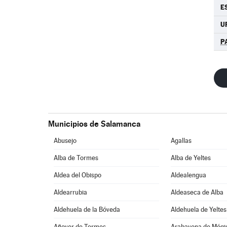
E
U
P
Municipios de Salamanca
Abusejo
Agallas
Alba de Tormes
Alba de Yeltes
Aldea del Obispo
Aldealengua
Aldearrubia
Aldeaseca de Alba
Aldehuela de la Bóveda
Aldehuela de Yeltes
Añover de Tormes
Arabayona de Mógi