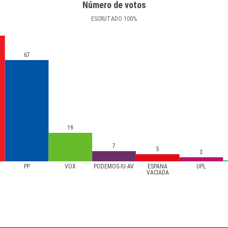
Número de votos
ESCRUTADO
100
%
67
19
7
5
3
PP
VOX
PODEMOS-IU-AV
ESPAÑA
UPL
VACIADA