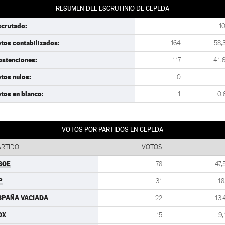
RESUMEN DEL ESCRUTINIO DE CEPEDA
scrutado:
1
tos contabilizados:
164
58,
bstenciones:
117
41,
tos nulos:
0
tos en blanco:
1
0,
VOTOS POR PARTIDOS EN CEPEDA
ARTIDO
VOTOS
SOE
78
47,
P
31
18
SPAÑA VACIADA
22
13,
OX
15
9,