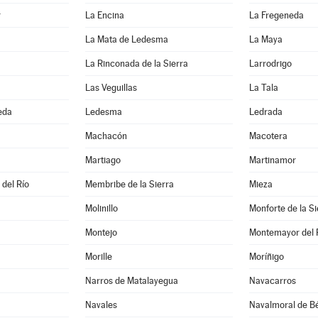
r
La Encina
La Fregeneda
La Mata de Ledesma
La Maya
La Rinconada de la Sierra
Larrodrigo
Las Veguillas
La Tala
eda
Ledesma
Ledrada
Machacón
Macotera
Martiago
Martinamor
 del Río
Membribe de la Sierra
Mieza
Molinillo
Monforte de la Si
Montejo
Montemayor del 
Morille
Moríñigo
Narros de Matalayegua
Navacarros
Navales
Navalmoral de Bé