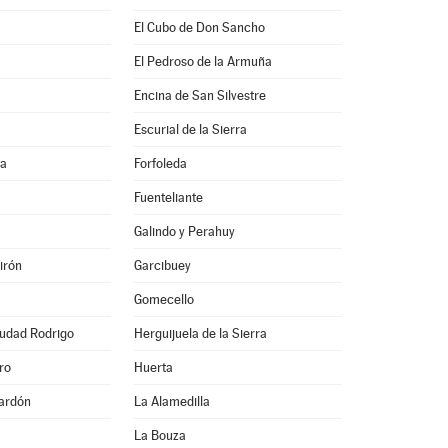
El Cubo de Don Sancho
El Pedroso de la Armuña
Encina de San Silvestre
Escurial de la Sierra
na
Forfoleda
Fuenteliante
Galindo y Perahuy
irón
Garcibuey
Gomecello
iudad Rodrigo
Herguijuela de la Sierra
ro
Huerta
ardón
La Alamedilla
La Bouza