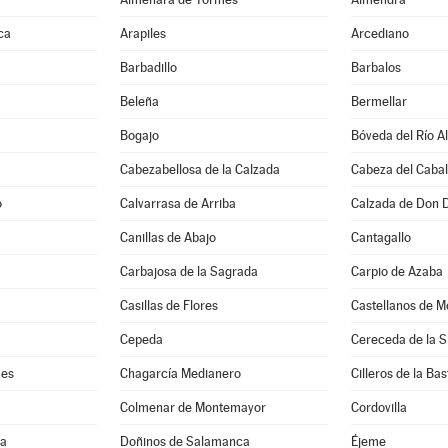
ca
Arapiles
Arcediano
Barbadillo
Barbalos
Beleña
Bermellar
Bogajo
Bóveda del Río A
Cabezabellosa de la Calzada
Cabeza del Cabal
o
Calvarrasa de Arriba
Calzada de Don 
Canillas de Abajo
Cantagallo
Carbajosa de la Sagrada
Carpio de Azaba
Casillas de Flores
Castellanos de M
Cepeda
Cereceda de la S
mes
Chagarcía Medianero
Cilleros de la Bas
Colmenar de Montemayor
Cordovilla
ma
Doñinos de Salamanca
Éjeme