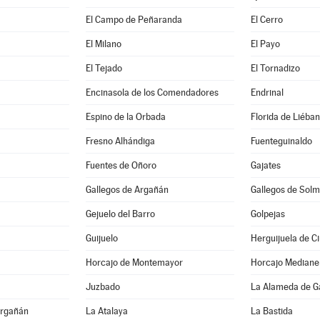
El Campo de Peñaranda
El Cerro
El Milano
El Payo
El Tejado
El Tornadizo
Encinasola de los Comendadores
Endrinal
Espino de la Orbada
Florida de Liéba
Fresno Alhándiga
Fuenteguinaldo
Fuentes de Oñoro
Gajates
Gallegos de Argañán
Gallegos de Solm
Gejuelo del Barro
Golpejas
Guijuelo
Herguijuela de C
Horcajo de Montemayor
Horcajo Mediane
Juzbado
La Alameda de G
Argañán
La Atalaya
La Bastida