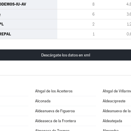
ODEMOS-IU-AV
8
4,
s
6
3,
PL
2
1,
REPAL
1
0,
Descárgate los datos en xml
Ahigal de los Aceiteros
Ahigal de Villarin
Alconada
Aldeacipreste
Aldeanueva de Figueroa
Aldeanueva de la
Aldeaseca de la Frontera
Aldeatejada
Almenara de Tormes
Almendra