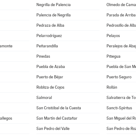
Negrilla de Palencia
Olmedo de Cama
Palencia de Negrilla
Parada de Arriba
Pedraza de Alba
Pedrosillo de Alb
Pelarrodríguez
Pelayos
camonte
Peñarandilla
Peralejos de Aba
Pinedas
Pitiegua
Puebla de Azaba
Puebla de San M
Puerto de Béjar
Puerto Seguro
Robliza de Cojos
Rollán
Salmoral
Salvatierra de T
San Cristóbal de la Cuesta
Sancti-Spíritus
Gallegos
San Martín del Castañar
San Miguel del R
San Pedro del Valle
San Pedro de Ro