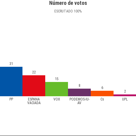
Número de votos
ESCRUTADO
100
%
31
22
15
8
6
2
PP
ESPAÑA
VOX
PODEMOS-IU-
Cs
UPL
VACIADA
AV