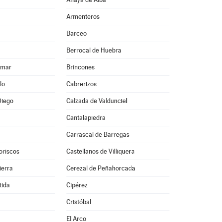
Armenteros
Barceo
Berrocal de Huebra
lmar
Brincones
lo
Cabrerizos
Diego
Calzada de Valdunciel
Cantalapiedra
Carrascal de Barregas
oriscos
Castellanos de Villiquera
ierra
Cerezal de Peñahorcada
tida
Cipérez
Cristóbal
El Arco