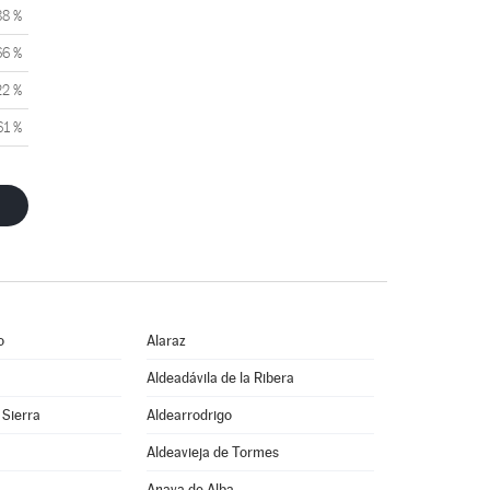
88 %
66 %
22 %
61 %
o
Alaraz
Aldeadávila de la Ribera
 Sierra
Aldearrodrigo
Aldeavieja de Tormes
Anaya de Alba