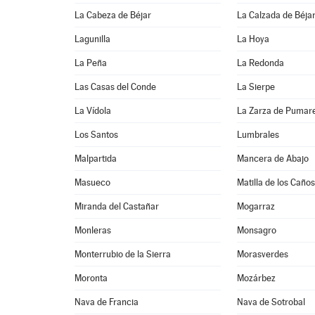
La Cabeza de Béjar
La Calzada de Béja
Lagunilla
La Hoya
La Peña
La Redonda
Las Casas del Conde
La Sierpe
La Vídola
La Zarza de Pumar
Los Santos
Lumbrales
Malpartida
Mancera de Abajo
Masueco
Matilla de los Caños
Miranda del Castañar
Mogarraz
Monleras
Monsagro
Monterrubio de la Sierra
Morasverdes
Moronta
Mozárbez
Nava de Francia
Nava de Sotrobal