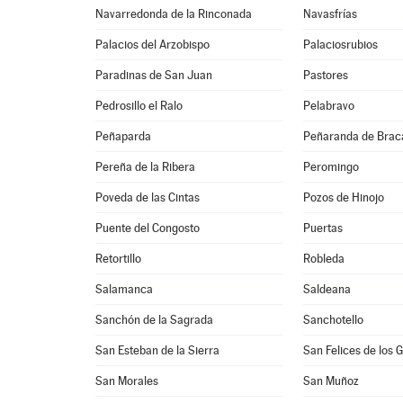
Navarredonda de la Rinconada
Navasfrías
Palacios del Arzobispo
Palaciosrubios
Paradinas de San Juan
Pastores
Pedrosillo el Ralo
Pelabravo
Peñaparda
Peñaranda de Bra
Pereña de la Ribera
Peromingo
Poveda de las Cintas
Pozos de Hinojo
Puente del Congosto
Puertas
Retortillo
Robleda
Salamanca
Saldeana
Sanchón de la Sagrada
Sanchotello
San Esteban de la Sierra
San Felices de los 
San Morales
San Muñoz