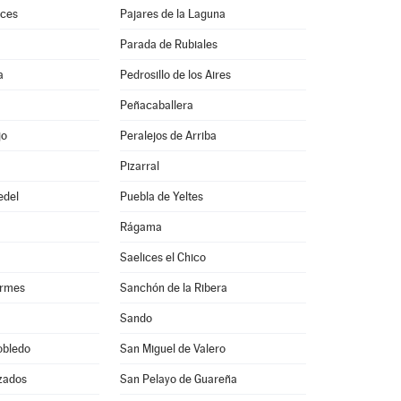
ces
Pajares de la Laguna
Parada de Rubiales
a
Pedrosillo de los Aires
Peñacaballera
jo
Peralejos de Arriba
Pizarral
edel
Puebla de Yeltes
Rágama
Saelices el Chico
ormes
Sanchón de la Ribera
Sando
obledo
San Miguel de Valero
zados
San Pelayo de Guareña