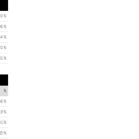
00 %
36 %
64 %
0 %
61 %
%
56 %
,9 %
41 %
15 %