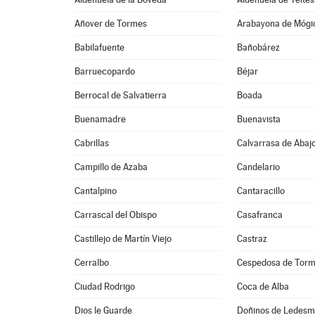
Añover de Tormes
Arabayona de Mógi
Babilafuente
Bañobárez
Barruecopardo
Béjar
Berrocal de Salvatierra
Boada
Buenamadre
Buenavista
Cabrillas
Calvarrasa de Abaj
Campillo de Azaba
Candelario
Cantalpino
Cantaracillo
Carrascal del Obispo
Casafranca
Castillejo de Martín Viejo
Castraz
Cerralbo
Cespedosa de Tor
Ciudad Rodrigo
Coca de Alba
Dios le Guarde
Doñinos de Ledes