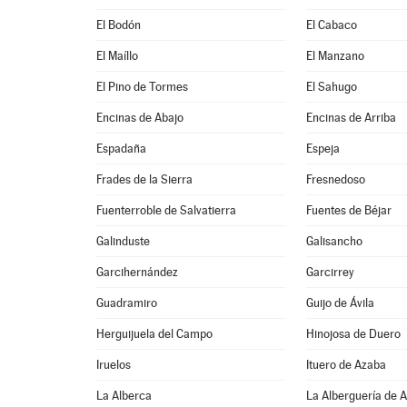
El Bodón
El Cabaco
El Maíllo
El Manzano
El Pino de Tormes
El Sahugo
Encinas de Abajo
Encinas de Arriba
Espadaña
Espeja
Frades de la Sierra
Fresnedoso
Fuenterroble de Salvatierra
Fuentes de Béjar
Galinduste
Galisancho
Garcihernández
Garcirrey
Guadramiro
Guijo de Ávila
Herguijuela del Campo
Hinojosa de Duero
Iruelos
Ituero de Azaba
La Alberca
La Alberguería de 