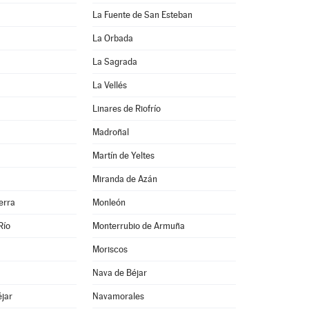
La Fuente de San Esteban
La Orbada
La Sagrada
La Vellés
Linares de Riofrío
Madroñal
Martín de Yeltes
Miranda de Azán
erra
Monleón
Río
Monterrubio de Armuña
Moriscos
Nava de Béjar
jar
Navamorales