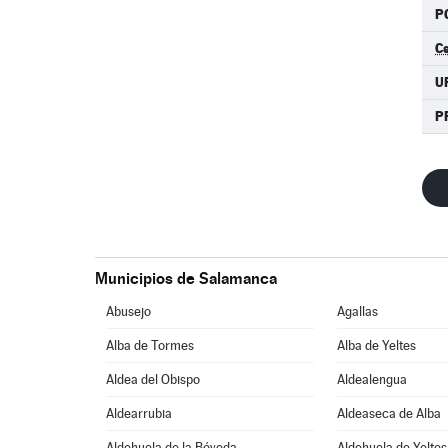
P
C
U
P
Municipios de Salamanca
Abusejo
Agallas
Alba de Tormes
Alba de Yeltes
Aldea del Obispo
Aldealengua
Aldearrubia
Aldeaseca de Alba
Aldehuela de la Bóveda
Aldehuela de Yeltes