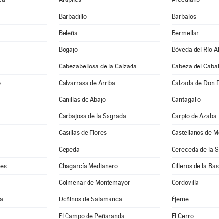
Barbadillo
Barbalos
Beleña
Bermellar
Bogajo
Bóveda del Río A
Cabezabellosa de la Calzada
Cabeza del Cabal
o
Calvarrasa de Arriba
Calzada de Don 
Canillas de Abajo
Cantagallo
Carbajosa de la Sagrada
Carpio de Azaba
Casillas de Flores
Castellanos de M
Cepeda
Cereceda de la S
mes
Chagarcía Medianero
Cilleros de la Bas
Colmenar de Montemayor
Cordovilla
ma
Doñinos de Salamanca
Éjeme
El Campo de Peñaranda
El Cerro