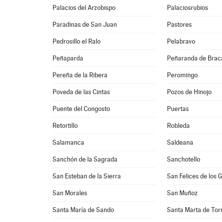
Palacios del Arzobispo
Palaciosrubios
Paradinas de San Juan
Pastores
Pedrosillo el Ralo
Pelabravo
Peñaparda
Peñaranda de Bra
Pereña de la Ribera
Peromingo
Poveda de las Cintas
Pozos de Hinojo
Puente del Congosto
Puertas
Retortillo
Robleda
Salamanca
Saldeana
Sanchón de la Sagrada
Sanchotello
San Esteban de la Sierra
San Felices de los 
San Morales
San Muñoz
Santa María de Sando
Santa Marta de To