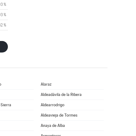
03 %
03 %
52 %
o
Alaraz
Aldeadávila de la Ribera
 Sierra
Aldearrodrigo
Aldeavieja de Tormes
Anaya de Alba
Armenteros