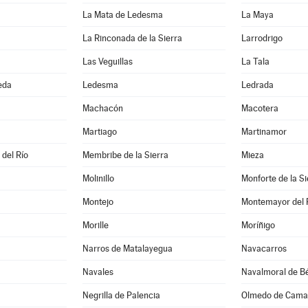
La Mata de Ledesma
La Maya
La Rinconada de la Sierra
Larrodrigo
Las Veguillas
La Tala
eda
Ledesma
Ledrada
Machacón
Macotera
Martiago
Martinamor
 del Río
Membribe de la Sierra
Mieza
Molinillo
Monforte de la Si
Montejo
Montemayor del 
Morille
Moríñigo
Narros de Matalayegua
Navacarros
Navales
Navalmoral de Bé
Negrilla de Palencia
Olmedo de Cama