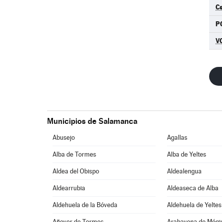
C
P
V
Municipios de Salamanca
Abusejo
Agallas
Alba de Tormes
Alba de Yeltes
Aldea del Obispo
Aldealengua
Aldearrubia
Aldeaseca de Alba
Aldehuela de la Bóveda
Aldehuela de Yeltes
Añover de Tormes
Arabayona de Mógi