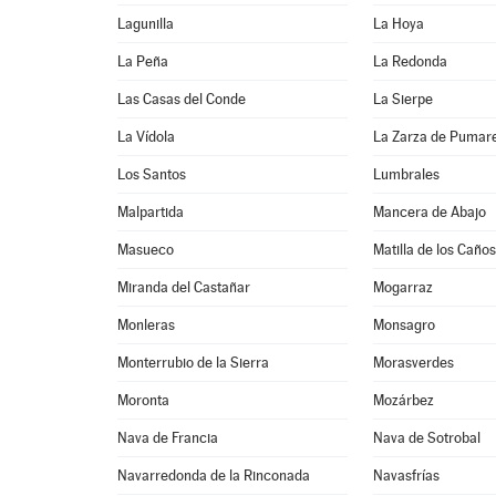
Lagunilla
La Hoya
La Peña
La Redonda
Las Casas del Conde
La Sierpe
La Vídola
La Zarza de Pumar
Los Santos
Lumbrales
Malpartida
Mancera de Abajo
Masueco
Matilla de los Caños
Miranda del Castañar
Mogarraz
Monleras
Monsagro
Monterrubio de la Sierra
Morasverdes
Moronta
Mozárbez
Nava de Francia
Nava de Sotrobal
Navarredonda de la Rinconada
Navasfrías