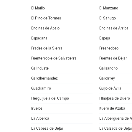
El Maíllo
El Manzano
El Pino de Tormes
El Sahugo
Encinas de Abajo
Encinas de Arriba
Espadaña
Espeja
Frades de la Sierra
Fresnedoso
Fuenterroble de Salvatierra
Fuentes de Béjar
Galinduste
Galisancho
Garcihernández
Garcirrey
Guadramiro
Guijo de Ávila
Herguijuela del Campo
Hinojosa de Duero
Iruelos
Ituero de Azaba
La Alberca
La Alberguería de 
La Cabeza de Béjar
La Calzada de Béja