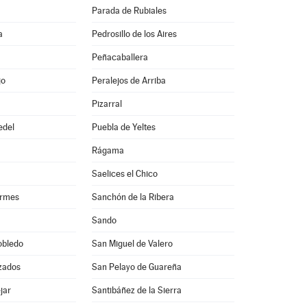
Parada de Rubiales
a
Pedrosillo de los Aires
Peñacaballera
jo
Peralejos de Arriba
Pizarral
edel
Puebla de Yeltes
Rágama
Saelices el Chico
ormes
Sanchón de la Ribera
Sando
obledo
San Miguel de Valero
zados
San Pelayo de Guareña
jar
Santibáñez de la Sierra