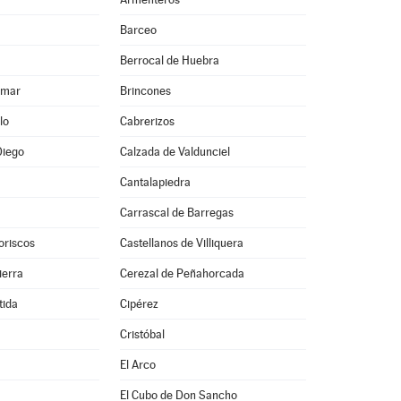
Barceo
Berrocal de Huebra
lmar
Brincones
lo
Cabrerizos
Diego
Calzada de Valdunciel
Cantalapiedra
Carrascal de Barregas
oriscos
Castellanos de Villiquera
ierra
Cerezal de Peñahorcada
tida
Cipérez
Cristóbal
El Arco
El Cubo de Don Sancho