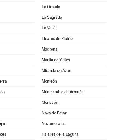
La Orbada
La Sagrada
La Vellés
Linares de Riofrío
Madroñal
Martín de Yeltes
Miranda de Azán
erra
Monleón
Río
Monterrubio de Armuña
Moriscos
Nava de Béjar
jar
Navamorales
ces
Pajares de la Laguna