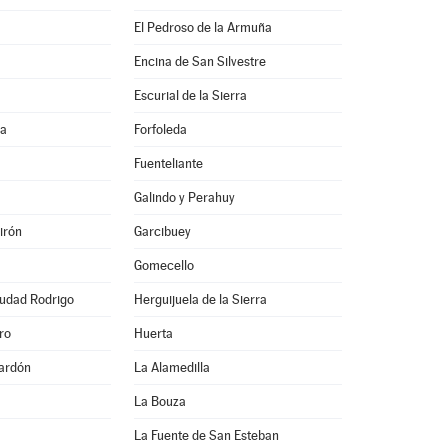
El Pedroso de la Armuña
Encina de San Silvestre
Escurial de la Sierra
na
Forfoleda
Fuenteliante
Galindo y Perahuy
irón
Garcibuey
Gomecello
iudad Rodrigo
Herguijuela de la Sierra
ro
Huerta
ardón
La Alamedilla
La Bouza
La Fuente de San Esteban