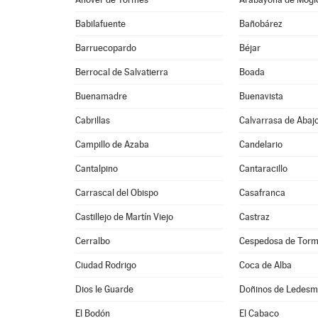
Babilafuente
Bañobárez
Barruecopardo
Béjar
Berrocal de Salvatierra
Boada
Buenamadre
Buenavista
Cabrillas
Calvarrasa de Abaj
Campillo de Azaba
Candelario
Cantalpino
Cantaracillo
Carrascal del Obispo
Casafranca
Castillejo de Martín Viejo
Castraz
Cerralbo
Cespedosa de Tor
Ciudad Rodrigo
Coca de Alba
Dios le Guarde
Doñinos de Ledes
El Bodón
El Cabaco