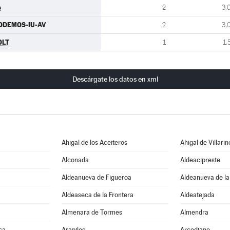
s
2
3,
ODEMOS-IU-AV
2
3,
OLT
1
1,
Descárgate los datos en xml
Ahigal de los Aceiteros
Ahigal de Villarin
Alconada
Aldeacipreste
Aldeanueva de Figueroa
Aldeanueva de la
Aldeaseca de la Frontera
Aldeatejada
Almenara de Tormes
Almendra
ca
Arapiles
Arcediano