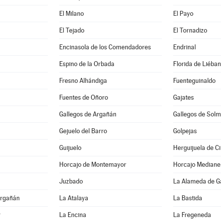
El Milano
El Payo
El Tejado
El Tornadizo
Encinasola de los Comendadores
Endrinal
Espino de la Orbada
Florida de Liéba
Fresno Alhándiga
Fuenteguinaldo
Fuentes de Oñoro
Gajates
Gallegos de Argañán
Gallegos de Solm
Gejuelo del Barro
Golpejas
Guijuelo
Herguijuela de C
Horcajo de Montemayor
Horcajo Mediane
Juzbado
La Alameda de G
Argañán
La Atalaya
La Bastida
r
La Encina
La Fregeneda