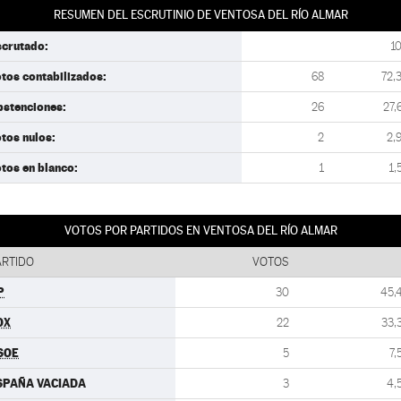
RESUMEN DEL ESCRUTINIO DE VENTOSA DEL RÍO ALMAR
scrutado:
1
tos contabilizados:
68
72,
bstenciones:
26
27,
tos nulos:
2
2,
tos en blanco:
1
1,
VOTOS POR PARTIDOS EN VENTOSA DEL RÍO ALMAR
ARTIDO
VOTOS
P
30
45,
OX
22
33,
SOE
5
7,
SPAÑA VACIADA
3
4,