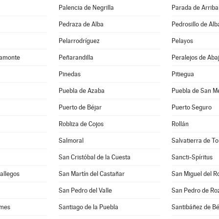
Palencia de Negrilla
Parada de Arriba
Pedraza de Alba
Pedrosillo de Alb
Pelarrodríguez
Pelayos
camonte
Peñarandilla
Peralejos de Aba
Pinedas
Pitiegua
Puebla de Azaba
Puebla de San M
Puerto de Béjar
Puerto Seguro
Robliza de Cojos
Rollán
Salmoral
Salvatierra de T
San Cristóbal de la Cuesta
Sancti-Spíritus
Gallegos
San Martín del Castañar
San Miguel del R
San Pedro del Valle
San Pedro de Ro
rmes
Santiago de la Puebla
Santibáñez de Bé