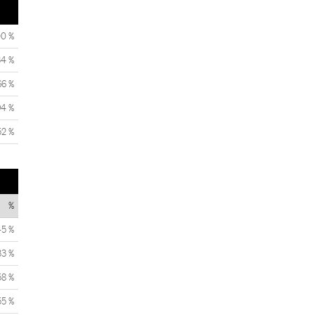
00 %
34 %
66 %
94 %
52 %
%
45 %
33 %
58 %
55 %