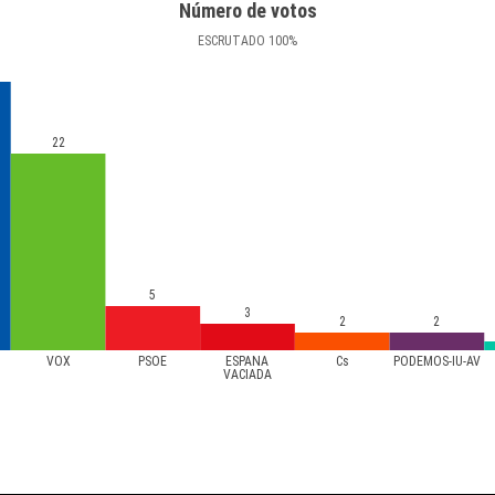
Número de votos
ESCRUTADO
100
%
22
5
3
2
2
VOX
PSOE
ESPAÑA
Cs
PODEMOS-IU-AV
VACIADA