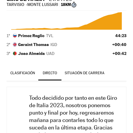
TARVISIO
MONTE LUSSARI
18KM
Primoz Roglic
44:23
1º
TVL
Geraint Thomas
+00:40
2º
IGD
Joao Almeida
+00:42
3º
UAD
CLASIFICACIÓN
DIRECTO
SITUACIÓN DE CARRERA
Todo decidido por tanto en este Giro
de Italia 2023, nosotros ponemos
punto y final por hoy, regresaremos
mañana para contarles todo lo que
suceda en la última etapa. Gracias