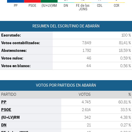
PP
PSOE
(IU+LV)RM
DN
FE de las
CDL
CCR
JONS
RESUMEN DEL ESCRUTINIO DE ABARÁN
Escrutado:
100 %
Votos contabilizados:
7.849
81,41 %
Abstenciones:
1.792
18,59 %
Votos nulos:
46
0,59 %
Votos en blanco:
44
0,56 %
VOTOS POR PARTIDOS EN ABARÁN
PARTIDO
VOTOS
%
PP
4.745
60,81 %
PSOE
2.614
33,5 %
(IU+LV)RM
342
4,38 %
DN
21
0,27 %