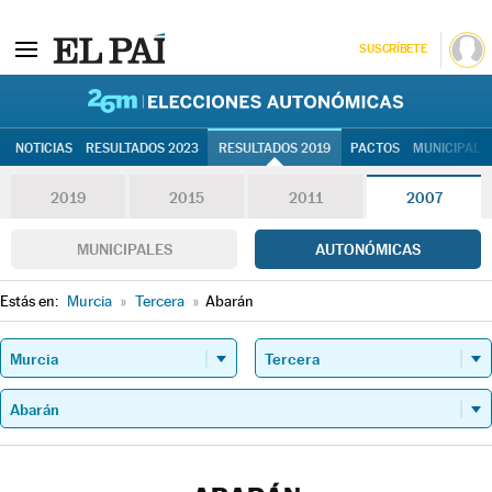
SUSCRÍBETE
26M | Elec
NOTICIAS
RESULTADOS 2023
RESULTADOS 2019
PACTOS
MUNICIPALE
2019
2015
2011
2007
MUNICIPALES
AUTONÓMICAS
Estás en:
Murcia
»
Tercera
»
Abarán