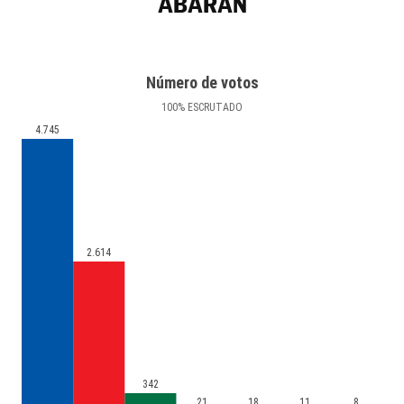
ABARÁN
Número de votos
100
%
ESCRUTADO
4.745
2.614
342
21
18
11
8