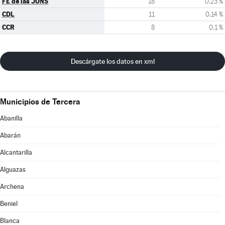
FE de las JONS
18
0,23 %
CDL
11
0,14 %
CCR
8
0,1 %
Descárgate los datos en xml
Municipios de Tercera
Abanilla
Abarán
Alcantarilla
Alguazas
Archena
Beniel
Blanca