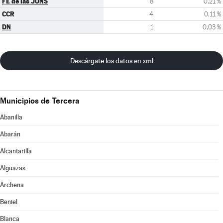
FE de las JONS
8
0,21 %
CCR
4
0,11 %
DN
1
0,03 %
Descárgate los datos en xml
Municipios de Tercera
Abanilla
Abarán
Alcantarilla
Alguazas
Archena
Beniel
Blanca