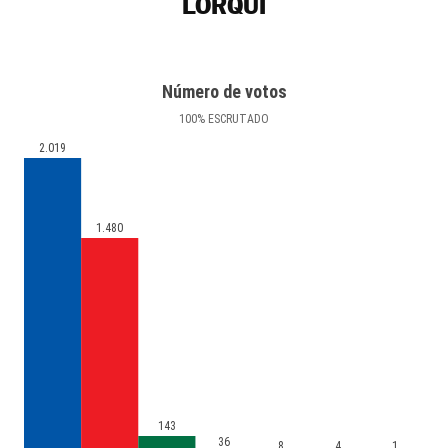
LORQUÍ
Número de votos
100
%
ESCRUTADO
2.019
1.480
143
36
8
4
1