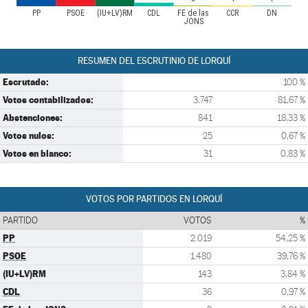
PP
PSOE
(IU+LV)RM
CDL
FE de las
CCR
DN
JONS
RESUMEN DEL ESCRUTINIO DE LORQUÍ
Escrutado:
100 %
Votos contabilizados:
3.747
81,67 %
Abstenciones:
841
18,33 %
Votos nulos:
25
0,67 %
Votos en blanco:
31
0,83 %
VOTOS POR PARTIDOS EN LORQUÍ
PARTIDO
VOTOS
%
PP
2.019
54,25 %
PSOE
1.480
39,76 %
(IU+LV)RM
143
3,84 %
CDL
36
0,97 %