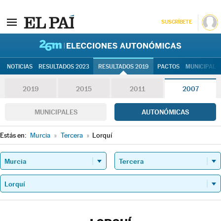
SUSCRÍBETE
26M | Elec
NOTICIAS
RESULTADOS 2023
RESULTADOS 2019
PACTOS
MUNICIPALE
2019
2015
2011
2007
MUNICIPALES
AUTONÓMICAS
Estás en:
Murcia
»
Tercera
»
Lorquí