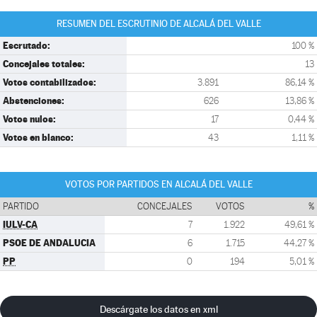
RESUMEN DEL ESCRUTINIO DE ALCALÁ DEL VALLE
Escrutado:
100 %
Concejales totales:
13
Votos contabilizados:
3.891
86,14 %
Abstenciones:
626
13,86 %
Votos nulos:
17
0,44 %
Votos en blanco:
43
1,11 %
VOTOS POR PARTIDOS EN ALCALÁ DEL VALLE
PARTIDO
CONCEJALES
VOTOS
%
IULV-CA
7
1.922
49,61 %
PSOE DE ANDALUCIA
6
1.715
44,27 %
PP
0
194
5,01 %
Descárgate los datos en xml