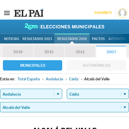
SUSCRÍBETE
26M | Elec
NOTICIAS
RESULTADOS 2023
RESULTADOS 2019
PACTOS
AUTONÓMIC
2019
2015
2011
2007
MUNICIPALES
AUTONÓMICAS
Estás en:
Total España
»
Andalucía
»
Cádiz
»
Alcalá del Valle