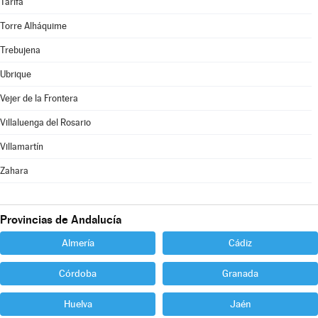
Tarifa
Torre Alháquime
Trebujena
Ubrique
Vejer de la Frontera
Villaluenga del Rosario
Villamartín
Zahara
Provincias de Andalucía
Almería
Cádiz
Córdoba
Granada
Huelva
Jaén