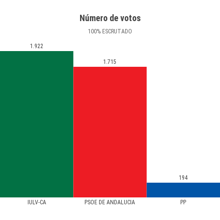
Número de votos
100
%
ESCRUTADO
1.922
1.715
194
IULV-CA
PSOE DE ANDALUCIA
PP