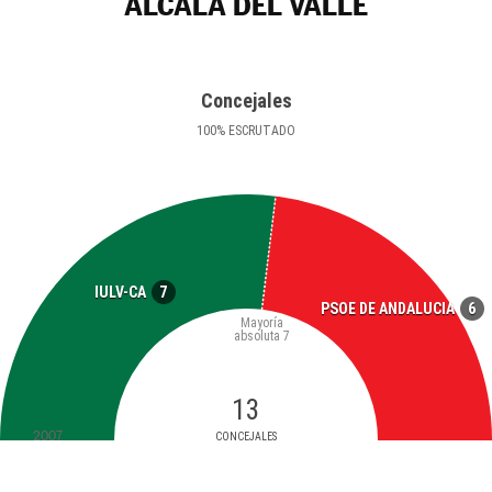
ALCALÁ DEL VALLE
Concejales
100
%
ESCRUTADO
7
IULV-CA
6
PSOE DE ANDALUCIA
Mayoría
absoluta
7
13
2007
CONCEJALES