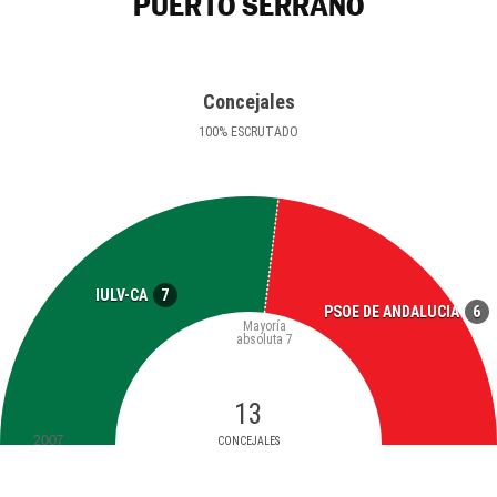
PUERTO SERRANO
Concejales
100
%
ESCRUTADO
7
IULV-CA
6
PSOE DE ANDALUCIA
Mayoría
absoluta
7
13
2007
CONCEJALES