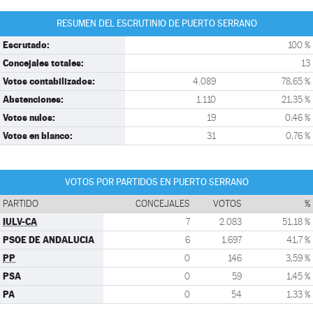
RESUMEN DEL ESCRUTINIO DE PUERTO SERRANO
Escrutado:
100 %
Concejales totales:
13
Votos contabilizados:
4.089
78,65 %
Abstenciones:
1.110
21,35 %
Votos nulos:
19
0,46 %
Votos en blanco:
31
0,76 %
VOTOS POR PARTIDOS EN PUERTO SERRANO
PARTIDO
CONCEJALES
VOTOS
%
IULV-CA
7
2.083
51,18 %
PSOE DE ANDALUCIA
6
1.697
41,7 %
PP
0
146
3,59 %
PSA
0
59
1,45 %
PA
0
54
1,33 %