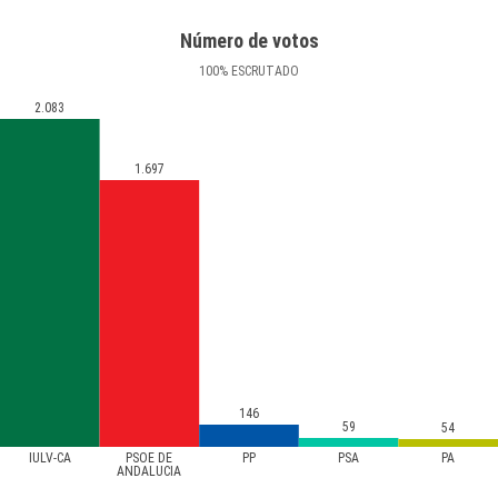
Número de votos
100
%
ESCRUTADO
2.083
1.697
146
59
54
IULV-CA
PSOE DE
PP
PSA
PA
ANDALUCIA