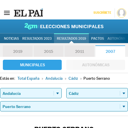
SUSCRÍBETE
26M | Elec
NOTICIAS
RESULTADOS 2023
RESULTADOS 2019
PACTOS
AUTONÓMIC
2019
2015
2011
2007
MUNICIPALES
AUTONÓMICAS
Estás en:
Total España
»
Andalucía
»
Cádiz
»
Puerto Serrano