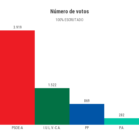
Número de votos
100
%
ESCRUTADO
3.919
1.522
869
282
PSOE-A
I.U.L.V.-C.A.
PP
P.A.