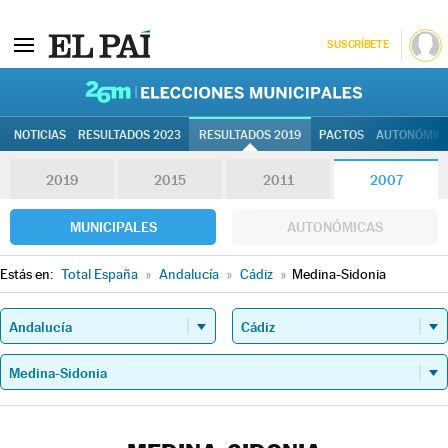
SUSCRÍBETE
26M | Elec
NOTICIAS
RESULTADOS 2023
RESULTADOS 2019
PACTOS
AUTONÓMIC
2019
2015
2011
2007
MUNICIPALES
AUTONÓMICAS
Estás en:
Total España
»
Andalucía
»
Cádiz
»
Medina-Sidonia