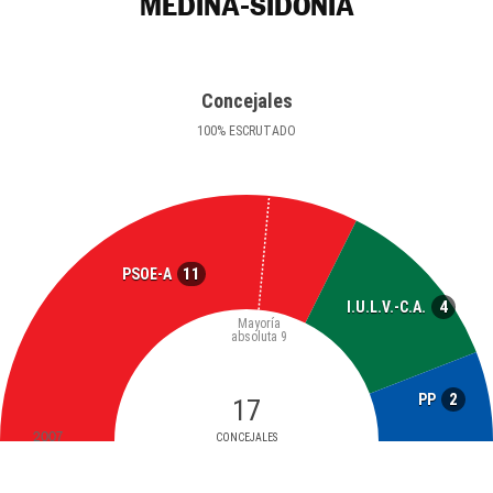
MEDINA-SIDONIA
Concejales
100
%
ESCRUTADO
11
PSOE-A
4
I.U.L.V.-C.A.
Mayoría
absoluta
9
2
PP
17
2007
CONCEJALES