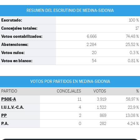
RESUMEN DEL ESCRUTINIO DE MEDINA-SIDONIA
Escrutado:
100 %
Concejales totales:
17
Votos contabilizados:
6.666
74,48 %
Abstenciones:
2.284
25,52 %
Votos nulos:
20
0,3 %
Votos en blanco:
54
0,81 %
VOTOS POR PARTIDOS EN MEDINA-SIDONIA
PARTIDO
CONCEJALES
VOTOS
%
PSOE-A
11
3.919
58,97 %
I.U.L.V.-C.A.
4
1.522
22,9 %
PP
2
869
13,08 %
P.A.
0
282
4,24 %