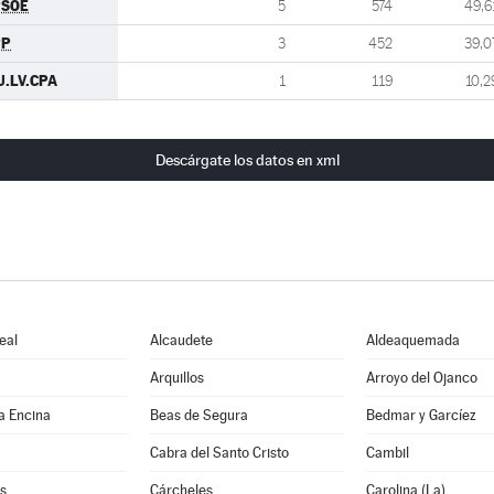
PSOE
5
574
49,6
PP
3
452
39,0
U.LV.CPA
1
119
10,2
Descárgate los datos en xml
eal
Alcaudete
Aldeaquemada
Arquillos
Arroyo del Ojanco
a Encina
Beas de Segura
Bedmar y Garcíez
Cabra del Santo Cristo
Cambil
s
Cárcheles
Carolina (La)