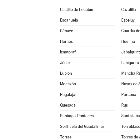
Castillo de Locubín
Cazalilla
Escañuela
Espelúy
Génave
Guardia de
Hornos
Huelma
Iznatoraf
Jabalquint
Jódar
Lahiguera
Lupión
Mancha Re
Montizón
Navas de 
Pegalajar
Porcuna
Quesada
Rus
Santiago-Pontones
Santisteba
Sorihuela del Guadalimar
Torreblas
Torres
Torres de