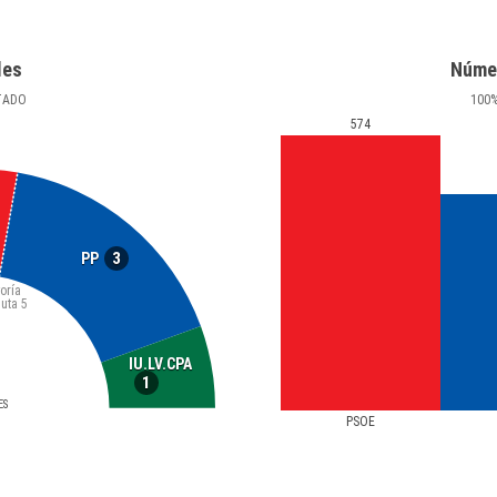
les
Núme
TADO
100
574
3
PP
oría
luta
5
IU.LV.CPA
1
ES
PSOE