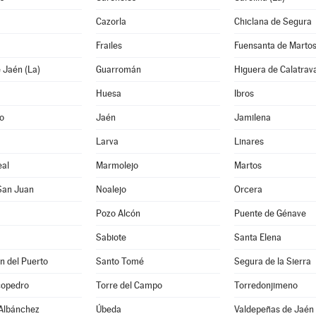
Cazorla
Chiclana de Segura
Frailes
Fuensanta de Marto
 Jaén (La)
Guarromán
Higuera de Calatrav
Huesa
Ibros
o
Jaén
Jamilena
Larva
Linares
al
Marmolejo
Martos
San Juan
Noalejo
Orcera
Pozo Alcón
Puente de Génave
Sabiote
Santa Elena
n del Puerto
Santo Tomé
Segura de la Sierra
copedro
Torre del Campo
Torredonjimeno
 Albánchez
Úbeda
Valdepeñas de Jaén