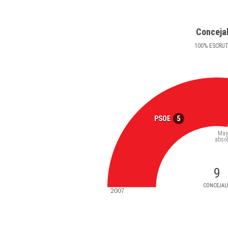
Conceja
100
%
ESCRU
5
PSOE
May
abso
9
CONCEJAL
2007