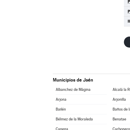
I
Municipios de Jaén
Albanchez de Mágina
Alcalá la R
Arjona
Arjonilla
Bailén
Baños de l
Bélmez de la Moraleda
Benatae
Canena
Carbonero