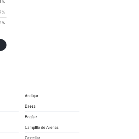
1 %
7 %
9 %
Andújar
Baeza
Begíjar
Campillo de Arenas
Castellar