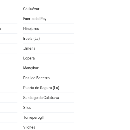
Chilluévar
s
Fuerte del Rey
a
Hinojares
Iruela (La)
Jimena
Lopera
Mengíbar
Peal de Becerro
Puerta de Segura (La)
Santiago de Calatrava
Siles
Torreperogil
Vilches