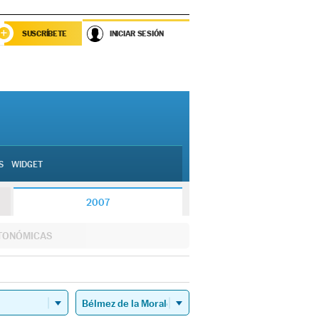
SUSCRÍBETE
INICIAR SESIÓN
S
WIDGET
2007
TONÓMICAS