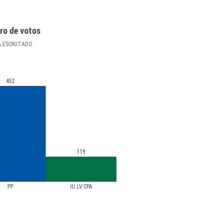
ro de votos
%
ESCRUTADO
452
119
PP
IU.LV.CPA