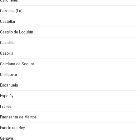
Cárcheles
Carolina (La)
Castellar
Castillo de Locubín
Cazalilla
Cazorla
Chiclana de Segura
Chilluévar
Escañuela
Espelúy
Frailes
Fuensanta de Martos
Fuerte del Rey
Génave