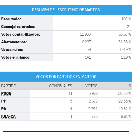
RESUMEN DEL ESCRUTINIO DE MARTOS
Escrutado:
100 %
Concejales totales:
21
Votos contabilizados:
11.933
65,67 %
Abstenciones:
6.237
34,33 %
Votos nulos:
59
0,49 %
Votos en blanco:
141
1,19 %
VOTOS POR PARTIDOS EN MARTOS
PARTIDO
CONCEJALES
VOTOS
%
PSOE
11
5.976
50,33 %
PP
5
2.678
22,55 %
PA
4
2.294
19,32 %
IULV-CA
1
785
6,61 %