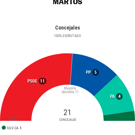
MARTOS
Concejales
100
%
ESCRUTADO
5
PP
11
PSOE
Mayoría
absoluta
11
4
PA
21
2007
CONCEJALES
IULV-CA
1