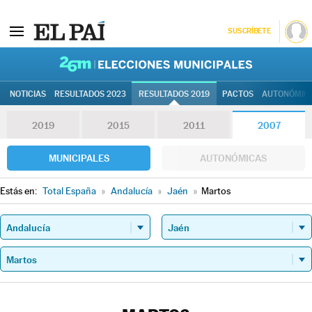
SUSCRÍBETE
26M | Elec
NOTICIAS
RESULTADOS 2023
RESULTADOS 2019
PACTOS
AUTONÓMIC
2019
2015
2011
2007
MUNICIPALES
AUTONÓMICAS
Estás en:
Total España
»
Andalucía
»
Jaén
»
Martos