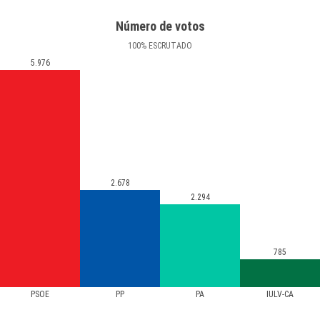
Número de votos
100
%
ESCRUTADO
5.976
2.678
2.294
785
PSOE
PP
PA
IULV-CA