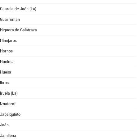
Guardia de Jaén (La)
Guarromán
Higuera de Calatrava
Hinojares
Hornos
Huelma
Huesa
Ibros
Iruela (La)
Iznatoraf
Jabalquinto
Jaén
Jamilena