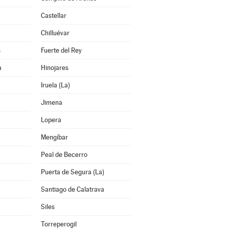
Castellar
Chilluévar
s
Fuerte del Rey
a
Hinojares
Iruela (La)
Jimena
Lopera
Mengíbar
Peal de Becerro
Puerta de Segura (La)
Santiago de Calatrava
Siles
Torreperogil