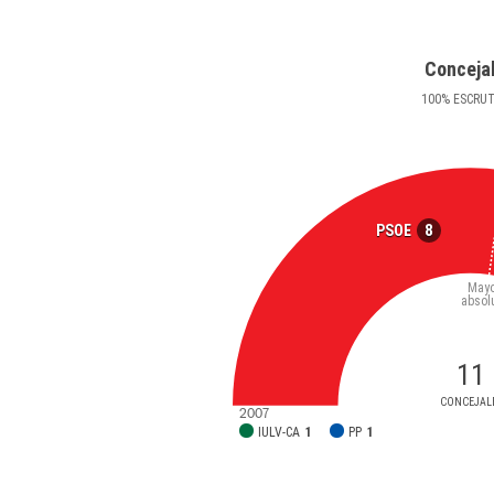
Conceja
100
%
ESCRU
8
PSOE
Mayo
absol
11
CONCEJAL
2007
IULV-CA
1
PP
1