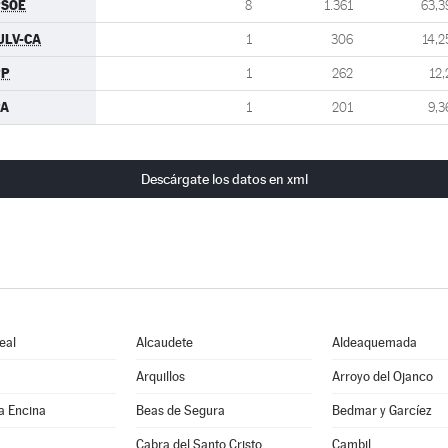
PSOE
8
1.361
63,3
ULV-CA
1
306
14,2
PP
1
262
12,
PA
1
201
9,3
Descárgate los datos en xml
eal
Alcaudete
Aldeaquemada
Arquillos
Arroyo del Ojanco
a Encina
Beas de Segura
Bedmar y Garcíez
Cabra del Santo Cristo
Cambil