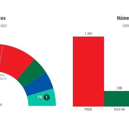
les
Núme
TADO
100
1.361
ría
uta
6
306
1
PA
ES
PSOE
IULV-CA