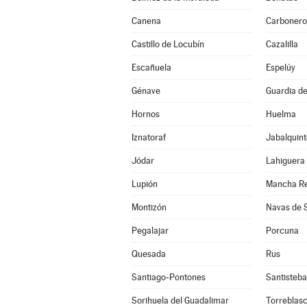
Canena
Carbonero
Castillo de Locubín
Cazalilla
Escañuela
Espelúy
Génave
Guardia de
Hornos
Huelma
Iznatoraf
Jabalquint
Jódar
Lahiguera
Lupión
Mancha Re
Montizón
Navas de 
Pegalajar
Porcuna
Quesada
Rus
Santiago-Pontones
Santisteba
Sorihuela del Guadalimar
Torreblas