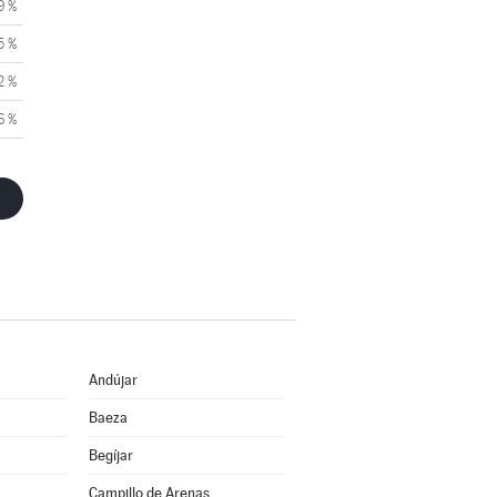
9 %
5 %
2 %
6 %
Andújar
Baeza
Begíjar
Campillo de Arenas