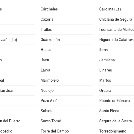
s
Cárcheles
Carolina (La)
Cazorla
Chiclana de Segura
Frailes
Fuensanta de Marto
 Jaén (La)
Guarromán
Higuera de Calatrav
Huesa
Ibros
o
Jaén
Jamilena
Larva
Linares
al
Marmolejo
Martos
San Juan
Noalejo
Orcera
Pozo Alcón
Puente de Génave
Sabiote
Santa Elena
n del Puerto
Santo Tomé
Segura de la Sierra
copedro
Torre del Campo
Torredonjimeno