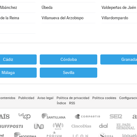
 Albánchez
Úbeda
Valdepeñas de Jaén
 de la Reina
Villanueva del Arzobispo
Villardompardo
Cádiz
Córdoba
Granada
Málaga
Sevilla
contenidos
Publicidad
Aviso legal
Política de privacidad
Política cookies
Configuraci
Índice
RSS