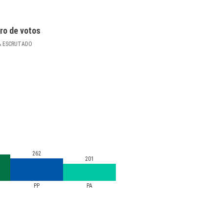
ro de votos
%
ESCRUTADO
262
201
PP
PA