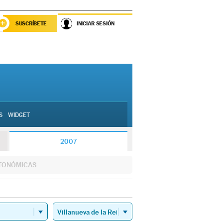
SUSCRÍBETE
INICIAR SESIÓN
S
WIDGET
2007
TONÓMICAS