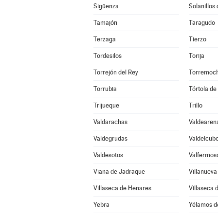
Sigüenza
Solanillos
Tamajón
Taragudo
Terzaga
Tierzo
Tordesilos
Torija
Torrejón del Rey
Torremoch
Torrubia
Tórtola de
Trijueque
Trillo
Valdarachas
Valdearen
Valdegrudas
Valdelcub
Valdesotos
Valfermos
Viana de Jadraque
Villanueva
Villaseca de Henares
Villaseca 
Yebra
Yélamos d