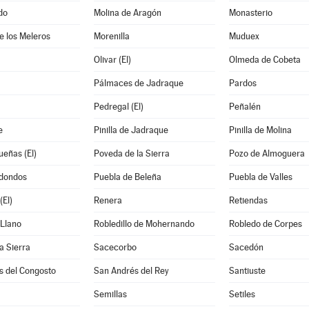
do
Molina de Aragón
Monasterio
de los Meleros
Morenilla
Muduex
Olivar (El)
Olmeda de Cobeta
Pálmaces de Jadraque
Pardos
Pedregal (El)
Peñalén
e
Pinilla de Jadraque
Pinilla de Molina
eñas (El)
Poveda de la Sierra
Pozo de Almoguera
dondos
Puebla de Beleña
Puebla de Valles
El)
Renera
Retiendas
 Llano
Robledillo de Mohernando
Robledo de Corpes
a Sierra
Sacecorbo
Sacedón
s del Congosto
San Andrés del Rey
Santiuste
Semillas
Setiles