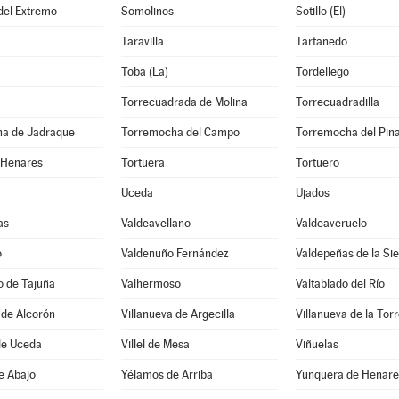
 del Extremo
Somolinos
Sotillo (El)
Taravilla
Tartanedo
Toba (La)
Tordellego
Torrecuadrada de Molina
Torrecuadradilla
a de Jadraque
Torremocha del Campo
Torremocha del Pin
 Henares
Tortuera
Tortuero
Uceda
Ujados
as
Valdeavellano
Valdeaveruelo
o
Valdenuño Fernández
Valdepeñas de la Sie
o de Tajuña
Valhermoso
Valtablado del Río
 de Alcorón
Villanueva de Argecilla
Villanueva de la Tor
de Uceda
Villel de Mesa
Viñuelas
e Abajo
Yélamos de Arriba
Yunquera de Henare