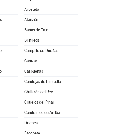
Arbeteta
s
Atanzón
Baños de Tajo
Brihuega
o
Campillo de Dueñas
Cañizar
o
Caspueñas
Cendejas de Enmedio
Chillarón del Rey
Ciruelos del Pinar
Condemios de Arriba
Driebes
Escopete