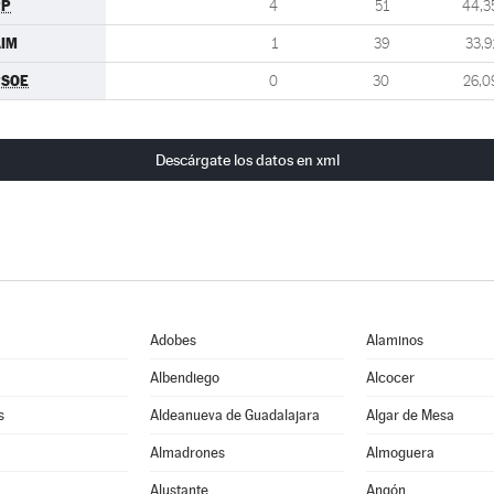
PP
4
51
44,3
IM
1
39
33,9
PSOE
0
30
26,0
Descárgate los datos en xml
Adobes
Alaminos
Albendiego
Alcocer
s
Aldeanueva de Guadalajara
Algar de Mesa
Almadrones
Almoguera
Alustante
Angón