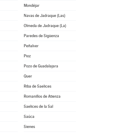
Mondéjar
Navas de Jadraque (Las)
Olmeda de Jadraque (La)
Paredes de Sigüenza
Peñalver
Pioz
Pozo de Guadalajara
Quer
Riba de Saelices
Romanillos de Atienza
Saelices de la Sal
Saúca
Sienes