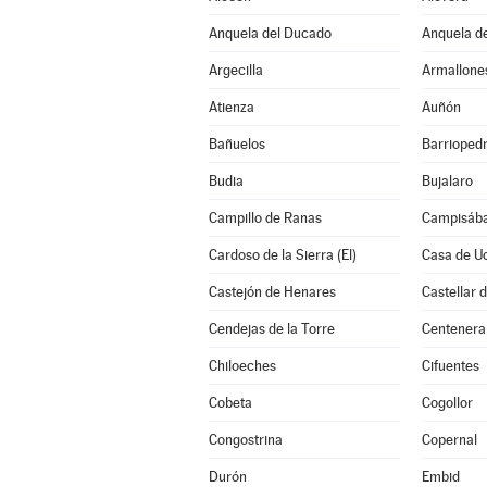
Anquela del Ducado
Anquela de
Argecilla
Armallone
Atienza
Auñón
Bañuelos
Barrioped
Budia
Bujalaro
Campillo de Ranas
Campisába
Cardoso de la Sierra (El)
Casa de U
Castejón de Henares
Castellar 
Cendejas de la Torre
Centenera
Chiloeches
Cifuentes
Cobeta
Cogollor
Congostrina
Copernal
Durón
Embid