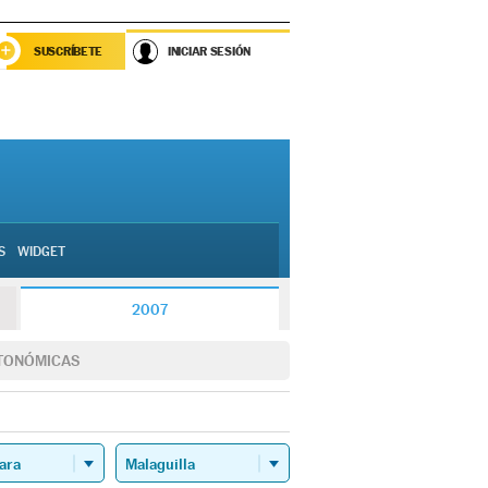
SUSCRÍBETE
INICIAR SESIÓN
S
WIDGET
2007
TONÓMICAS