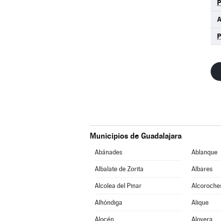
A
Municipios de Guadalajara
Abánades
Ablanque
Albalate de Zorita
Albares
Alcolea del Pinar
Alcoroche
Alhóndiga
Alique
Alocén
Alovera