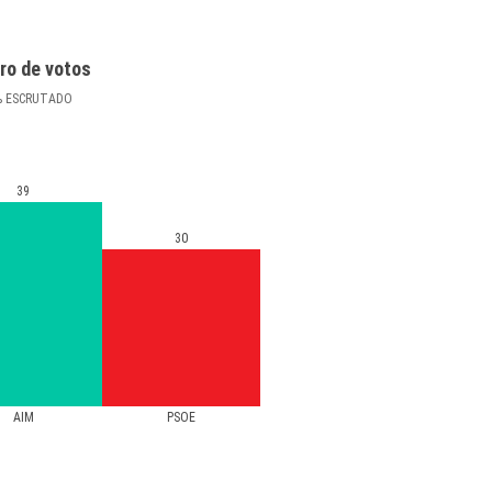
ro de votos
%
ESCRUTADO
39
30
AIM
PSOE