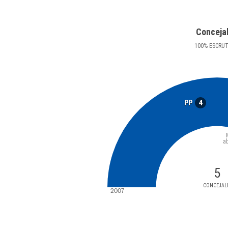
Conceja
100
%
ESCRU
4
PP
a
5
CONCEJAL
2007