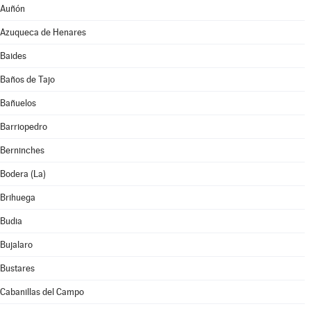
Auñón
Azuqueca de Henares
Baides
Baños de Tajo
Bañuelos
Barriopedro
Berninches
Bodera (La)
Brihuega
Budia
Bujalaro
Bustares
Cabanillas del Campo