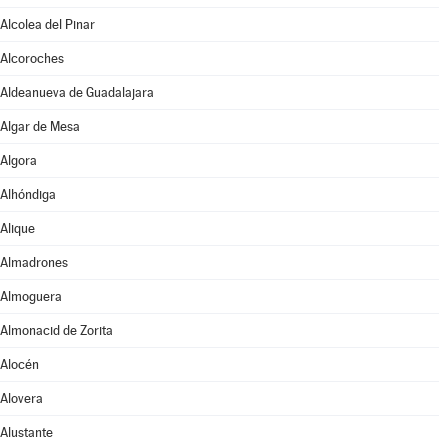
Alcolea del Pinar
Alcoroches
Aldeanueva de Guadalajara
Algar de Mesa
Algora
Alhóndiga
Alique
Almadrones
Almoguera
Almonacid de Zorita
Alocén
Alovera
Alustante