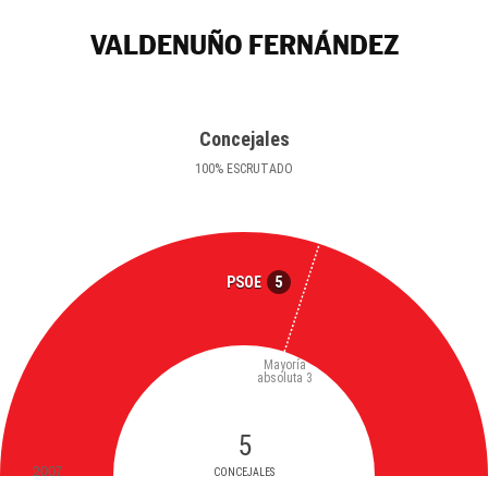
VALDENUÑO FERNÁNDEZ
Concejales
100
%
ESCRUTADO
5
PSOE
Mayoría
absoluta
3
5
2007
CONCEJALES