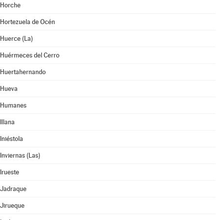
Horche
Hortezuela de Océn
Huerce (La)
Huérmeces del Cerro
Huertahernando
Hueva
Humanes
Illana
Iniéstola
Inviernas (Las)
Irueste
Jadraque
Jirueque