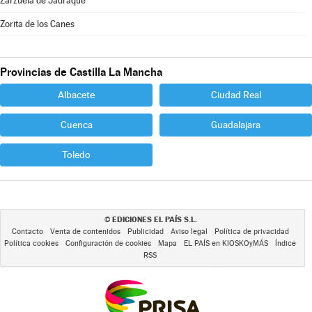
Zarzuela de Jadraque
Zorita de los Canes
Provincias de Castilla La Mancha
Albacete
Ciudad Real
Cuenca
Guadalajara
Toledo
EDICIONES EL PAÍS S.L.
©
Contacto
Venta de contenidos
Publicidad
Aviso legal
Política de privacidad
Política cookies
Configuración de cookies
Mapa
EL PAÍS en KIOSKOyMÁS
Índice
RSS