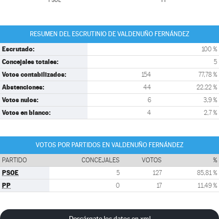
PSOE
PP
RESUMEN DEL ESCRUTINIO DE VALDENUÑO FERNÁNDEZ
Escrutado:
100 %
Concejales totales:
5
Votos contabilizados:
154
77,78 %
Abstenciones:
44
22,22 %
Votos nulos:
6
3,9 %
Votos en blanco:
4
2,7 %
VOTOS POR PARTIDOS EN VALDENUÑO FERNÁNDEZ
PARTIDO
CONCEJALES
VOTOS
%
PSOE
5
127
85,81 %
PP
0
17
11,49 %
Descárgate los datos en xml