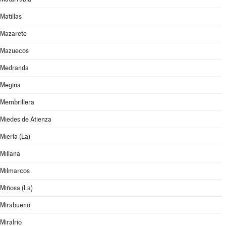
Matillas
Mazarete
Mazuecos
Medranda
Megina
Membrillera
Miedes de Atienza
Mierla (La)
Millana
Milmarcos
Miñosa (La)
Mirabueno
Miralrío