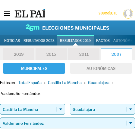
SUSCRÍBETE
26M | Elec
NOTICIAS
RESULTADOS 2023
RESULTADOS 2019
PACTOS
AUTONÓMIC
2019
2015
2011
2007
MUNICIPALES
AUTONÓMICAS
Estás en:
Total España
»
Castilla La Mancha
»
Guadalajara
»
Valdenuño Fernández