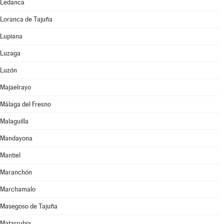
Ledanca
Loranca de Tajuña
Lupiana
Luzaga
Luzón
Majaelrayo
Málaga del Fresno
Malaguilla
Mandayona
Mantiel
Maranchón
Marchamalo
Masegoso de Tajuña
Matarrubia