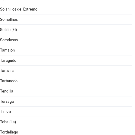
Solanillos del Extremo
Somolinos
Sotillo (El)
Sotodosos
Tamajón
Taragudo
Taravilla
Tartanedo
Tendilla
Terzaga
Tierzo
Toba (La)
Tordellego