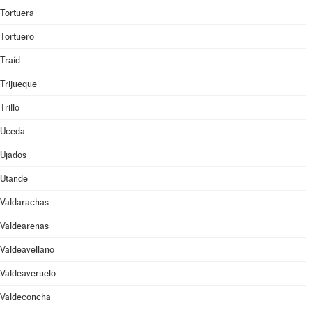
Tortuera
Tortuero
Traíd
Trijueque
Trillo
Uceda
Ujados
Utande
Valdarachas
Valdearenas
Valdeavellano
Valdeaveruelo
Valdeconcha