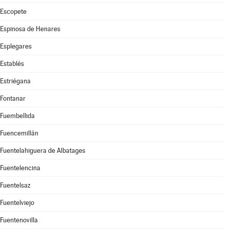
Escopete
Espinosa de Henares
Esplegares
Establés
Estriégana
Fontanar
Fuembellida
Fuencemillán
Fuentelahiguera de Albatages
Fuentelencina
Fuentelsaz
Fuentelviejo
Fuentenovilla