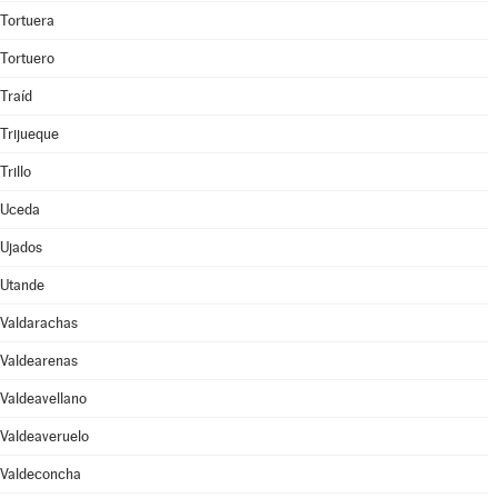
Tortuera
Tortuero
Traíd
Trijueque
Trillo
Uceda
Ujados
Utande
Valdarachas
Valdearenas
Valdeavellano
Valdeaveruelo
Valdeconcha