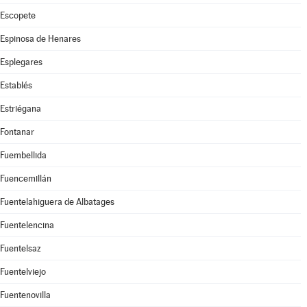
Escopete
Espinosa de Henares
Esplegares
Establés
Estriégana
Fontanar
Fuembellida
Fuencemillán
Fuentelahiguera de Albatages
Fuentelencina
Fuentelsaz
Fuentelviejo
Fuentenovilla