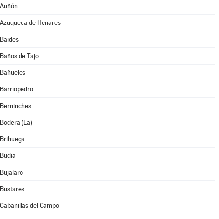
Auñón
Azuqueca de Henares
Baides
Baños de Tajo
Bañuelos
Barriopedro
Berninches
Bodera (La)
Brihuega
Budia
Bujalaro
Bustares
Cabanillas del Campo