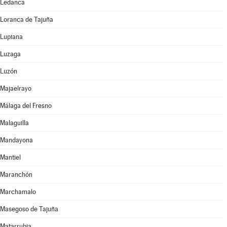
Ledanca
Loranca de Tajuña
Lupiana
Luzaga
Luzón
Majaelrayo
Málaga del Fresno
Malaguilla
Mandayona
Mantiel
Maranchón
Marchamalo
Masegoso de Tajuña
Matarrubia