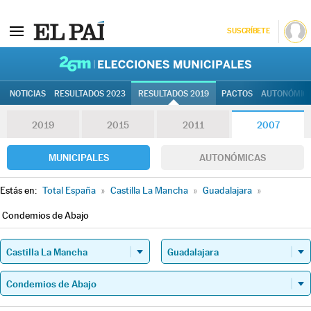
SUSCRÍBETE
26M | Elec
NOTICIAS
RESULTADOS 2023
RESULTADOS 2019
PACTOS
AUTONÓMIC
2019
2015
2011
2007
MUNICIPALES
AUTONÓMICAS
Estás en:
Total España
»
Castilla La Mancha
»
Guadalajara
»
Condemios de Abajo