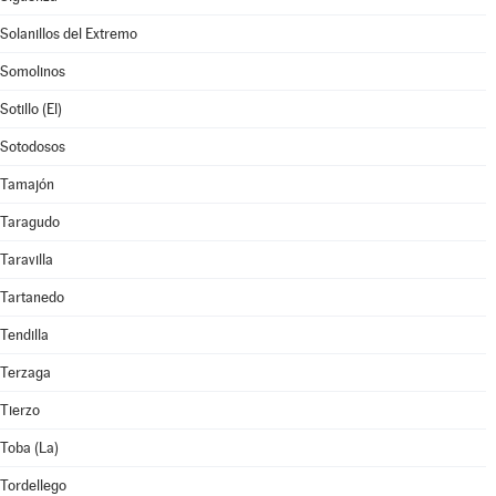
Solanillos del Extremo
Somolinos
Sotillo (El)
Sotodosos
Tamajón
Taragudo
Taravilla
Tartanedo
Tendilla
Terzaga
Tierzo
Toba (La)
Tordellego