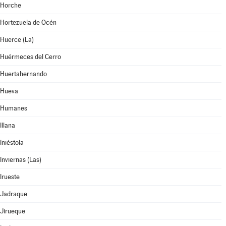
Horche
Hortezuela de Océn
Huerce (La)
Huérmeces del Cerro
Huertahernando
Hueva
Humanes
Illana
Iniéstola
Inviernas (Las)
Irueste
Jadraque
Jirueque