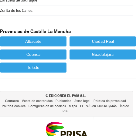
Zarzuela de Jadraque
Zorita de los Canes
Provincias de Castilla La Mancha
Albacete
Ciudad Real
Cuenca
Guadalajara
Toledo
EDICIONES EL PAÍS S.L.
©
Contacto
Venta de contenidos
Publicidad
Aviso legal
Política de privacidad
Política cookies
Configuración de cookies
Mapa
EL PAÍS en KIOSKOyMÁS
Índice
RSS