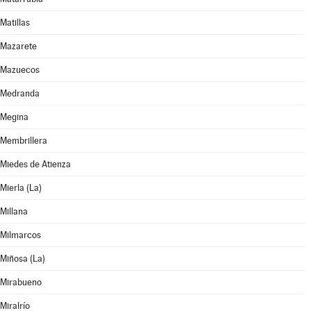
Matillas
Mazarete
Mazuecos
Medranda
Megina
Membrillera
Miedes de Atienza
Mierla (La)
Millana
Milmarcos
Miñosa (La)
Mirabueno
Miralrío