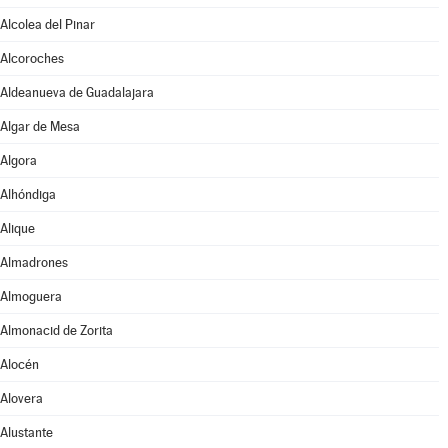
Alcolea del Pinar
Alcoroches
Aldeanueva de Guadalajara
Algar de Mesa
Algora
Alhóndiga
Alique
Almadrones
Almoguera
Almonacid de Zorita
Alocén
Alovera
Alustante