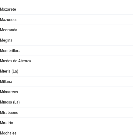
Mazarete
Mazuecos
Medranda
Megina
Membrillera
Miedes de Atienza
Mierla (La)
Millana
Milmarcos
Miñosa (La)
Mirabueno
Miralrío
Mochales