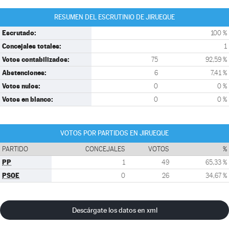
RESUMEN DEL ESCRUTINIO DE JIRUEQUE
Escrutado:
100 %
Concejales totales:
1
Votos contabilizados:
75
92,59 %
Abstenciones:
6
7,41 %
Votos nulos:
0
0 %
Votos en blanco:
0
0 %
VOTOS POR PARTIDOS EN JIRUEQUE
PARTIDO
CONCEJALES
VOTOS
%
PP
1
49
65,33 %
PSOE
0
26
34,67 %
Descárgate los datos en xml