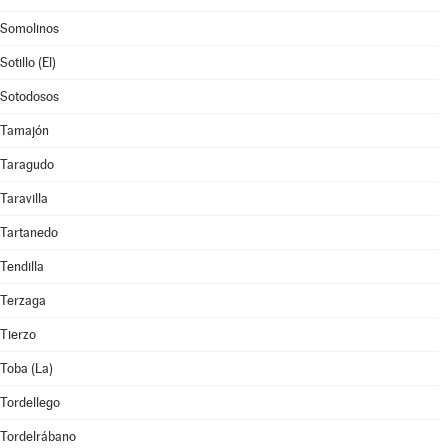
Somolinos
Sotillo (El)
Sotodosos
Tamajón
Taragudo
Taravilla
Tartanedo
Tendilla
Terzaga
Tierzo
Toba (La)
Tordellego
Tordelrábano