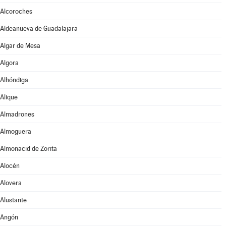
Alcoroches
Aldeanueva de Guadalajara
Algar de Mesa
Algora
Alhóndiga
Alique
Almadrones
Almoguera
Almonacid de Zorita
Alocén
Alovera
Alustante
Angón