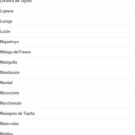
Loranca de Tajuña
Lupiana
Luzaga
Luzón
Majaelrayo
Málaga del Fresno
Malaguilla
Mandayona
Mantiel
Maranchón
Marchamalo
Masegoso de Tajuña
Matarrubia
Matillas