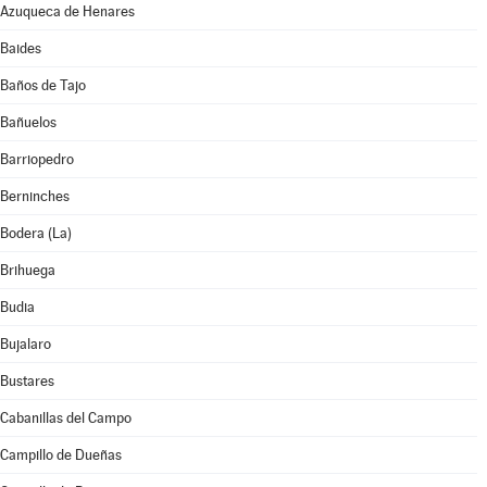
Azuqueca de Henares
Baides
Baños de Tajo
Bañuelos
Barriopedro
Berninches
Bodera (La)
Brihuega
Budia
Bujalaro
Bustares
Cabanillas del Campo
Campillo de Dueñas