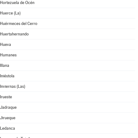
Hortezuela de Océn
Huerce (La)
Huérmeces del Cerro
Huertahernando
Hueva
Humanes
Illana
Iniéstola
Inviernas (Las)
Irueste
Jadraque
Jirueque
Ledanca