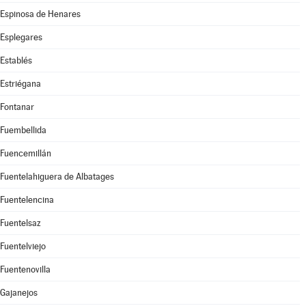
Espinosa de Henares
Esplegares
Establés
Estriégana
Fontanar
Fuembellida
Fuencemillán
Fuentelahiguera de Albatages
Fuentelencina
Fuentelsaz
Fuentelviejo
Fuentenovilla
Gajanejos