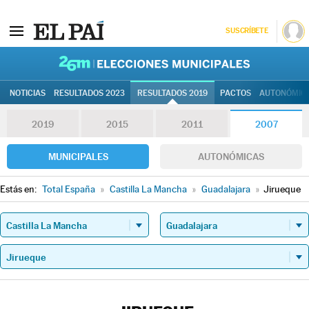
SUSCRÍBETE
26M | Elec
NOTICIAS
RESULTADOS 2023
RESULTADOS 2019
PACTOS
AUTONÓMIC
2019
2015
2011
2007
MUNICIPALES
AUTONÓMICAS
Estás en:
Total España
»
Castilla La Mancha
»
Guadalajara
»
Jirueque