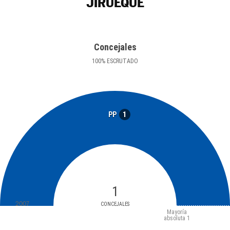
JIRUEQUE
Concejales
100
%
ESCRUTADO
1
PP
1
2007
CONCEJALES
Mayoría
absoluta
1