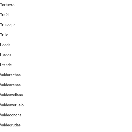
Tortuero
Traíd
Trijueque
Trillo
Uceda
Ujados
Utande
Valdarachas
Valdearenas
Valdeavellano
Valdeaveruelo
Valdeconcha
Valdegrudas