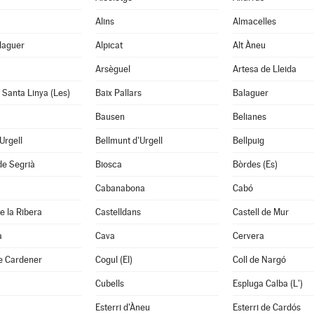
Alins
Almacelles
laguer
Alpicat
Alt Àneu
Arsèguel
Artesa de Lleida
i Santa Linya (Les)
Baix Pallars
Balaguer
Bausen
Belianes
'Urgell
Bellmunt d'Urgell
Bellpuig
de Segrià
Biosca
Bòrdes (Es)
Cabanabona
Cabó
e la Ribera
Castelldans
Castell de Mur
à
Cava
Cervera
e Cardener
Cogul (El)
Coll de Nargó
Cubells
Espluga Calba (L')
Esterri d'Àneu
Esterri de Cardós