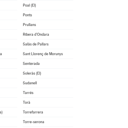
Poal (El)
Ponts
Prullans
Ribera d'Ondara
Salàs de Pallars
na
Sant Llorenç de Morunys
Senterada
Soleràs (El)
Sudanell
Tarrés
Torà
a)
Torrefarrera
Torre-serona