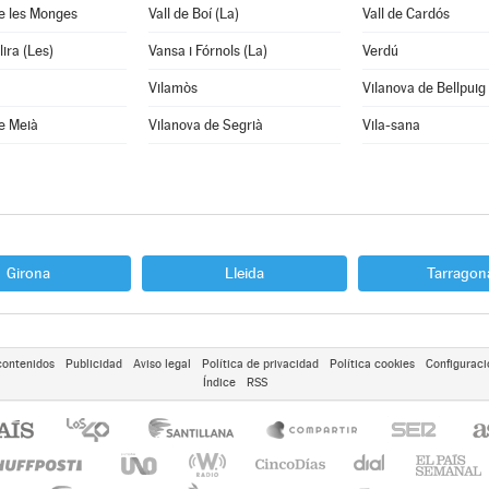
e les Monges
Vall de Boí (La)
Vall de Cardós
lira (Les)
Vansa i Fórnols (La)
Verdú
Vilamòs
Vilanova de Bellpuig
e Meià
Vilanova de Segrià
Vila-sana
Girona
Lleida
Tarragon
contenidos
Publicidad
Aviso legal
Política de privacidad
Política cookies
Configuraci
Índice
RSS