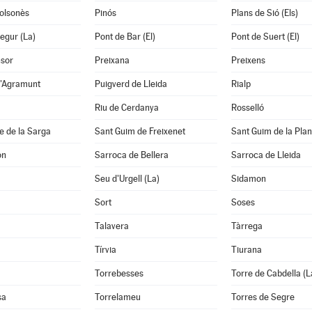
Solsonès
Pinós
Plans de Sió (Els)
egur (La)
Pont de Bar (El)
Pont de Suert (El)
nsor
Preixana
Preixens
d'Agramunt
Puigverd de Lleida
Rialp
Riu de Cerdanya
Rosselló
e de la Sarga
Sant Guim de Freixenet
Sant Guim de la Pla
on
Sarroca de Bellera
Sarroca de Lleida
Seu d'Urgell (La)
Sidamon
Sort
Soses
Talavera
Tàrrega
Tírvia
Tiurana
Torrebesses
Torre de Cabdella (L
sa
Torrelameu
Torres de Segre