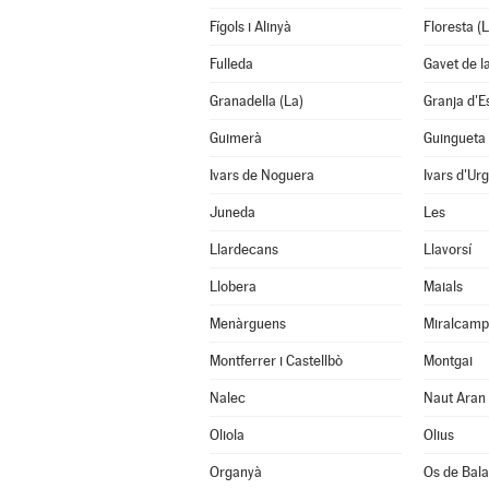
Fígols i Alinyà
Floresta (L
Fulleda
Gavet de l
Granadella (La)
Granja d'E
Guimerà
Guingueta 
Ivars de Noguera
Ivars d'Urg
Juneda
Les
Llardecans
Llavorsí
Llobera
Maials
Menàrguens
Miralcamp
Montferrer i Castellbò
Montgai
Nalec
Naut Aran
Oliola
Olius
Organyà
Os de Bal