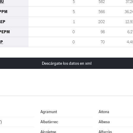
IU
5
582
37,2
IPPM
5
566
36,2
AEP
1
202
12,9
IPEPM
0
98
6,2
PP
0
70
4,4
Descárgate los datos en xml
Agramunt
Aitona
')
Albatàrrec
Albesa
Alcoletge
Alfarràs