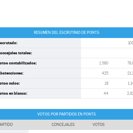
RESUMEN DEL ESCRUTINIO DE PONTS
scrutado:
10
oncejales totales:
otos contabilizados:
1.580
78,
bstenciones:
425
21,
otos nulos:
18
1,1
otos en blanco:
44
2,8
VOTOS POR PARTIDOS EN PONTS
ARTIDO
CONCEJALES
VOTOS