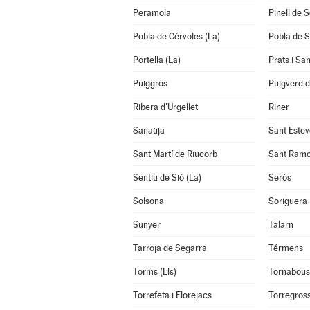
Peramola
Pinell de 
Pobla de Cérvoles (La)
Pobla de S
Portella (La)
Prats i Sa
Puiggròs
Puigverd 
Ribera d'Urgellet
Riner
Sanaüja
Sant Estev
Sant Martí de Riucorb
Sant Ram
Sentiu de Sió (La)
Seròs
Solsona
Soriguera
Sunyer
Talarn
Tarroja de Segarra
Térmens
Torms (Els)
Tornabous
Torrefeta i Florejacs
Torregros