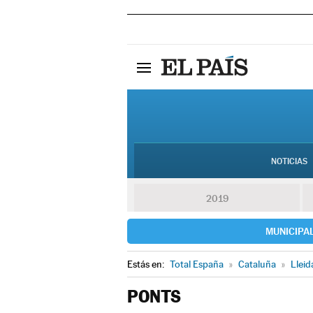
NOTICIAS
2019
MUNICIPA
Estás en:
Total España
»
Cataluña
»
Lleid
PONTS