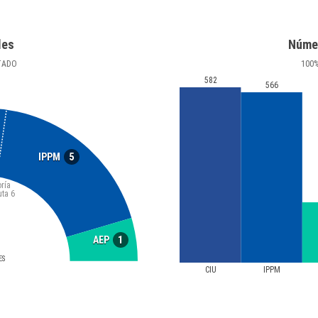
les
Núme
TADO
100
582
566
5
IPPM
ría
uta
6
1
AEP
ES
CIU
IPPM