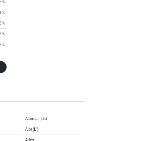
6 %
4 %
3 %
7 %
8 %
Alamús (Els)
Albi (L')
Alfés