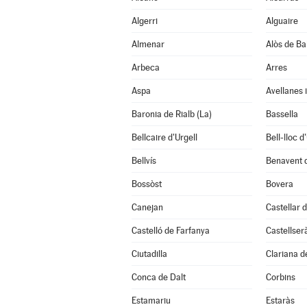
Algerri
Alguaire
Almenar
Alòs de Ba
Arbeca
Arres
Aspa
Avellanes 
Baronia de Rialb (La)
Bassella
Bellcaire d'Urgell
Bell-lloc d
Bellvís
Benavent 
Bossòst
Bovera
Canejan
Castellar d
Castelló de Farfanya
Castellser
Ciutadilla
Clariana d
Conca de Dalt
Corbins
Estamariu
Estaràs