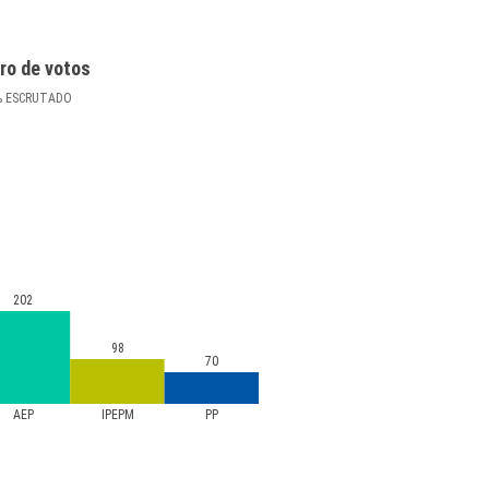
ro de votos
%
ESCRUTADO
202
98
70
AEP
IPEPM
PP