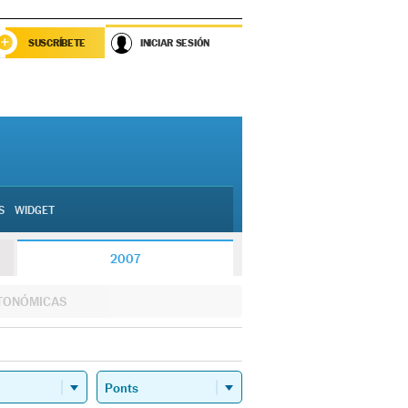
SUSCRÍBETE
INICIAR SESIÓN
S
WIDGET
2007
TONÓMICAS