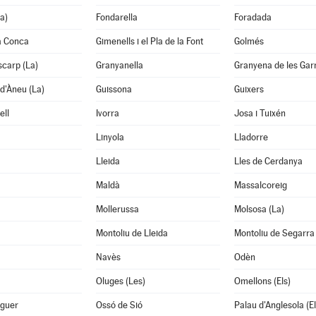
a)
Fondarella
Foradada
a Conca
Gimenells i el Pla de la Font
Golmés
scarp (La)
Granyanella
Granyena de les Gar
d'Àneu (La)
Guissona
Guixers
ell
Ivorra
Josa i Tuixén
Linyola
Lladorre
Lleida
Lles de Cerdanya
Maldà
Massalcoreig
Mollerussa
Molsosa (La)
Montoliu de Lleida
Montoliu de Segarra
Navès
Odèn
Oluges (Les)
Omellons (Els)
aguer
Ossó de Sió
Palau d'Anglesola (El