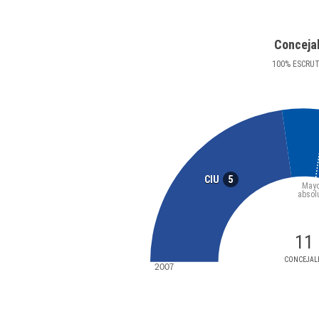
Conceja
100
%
ESCRU
5
CIU
Mayo
absol
11
CONCEJAL
2007