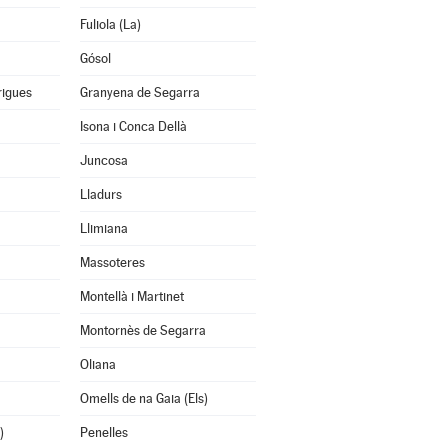
Fuliola (La)
Gósol
rigues
Granyena de Segarra
Isona i Conca Dellà
Juncosa
Lladurs
Llimiana
Massoteres
Montellà i Martinet
Montornès de Segarra
Oliana
Omells de na Gaia (Els)
)
Penelles