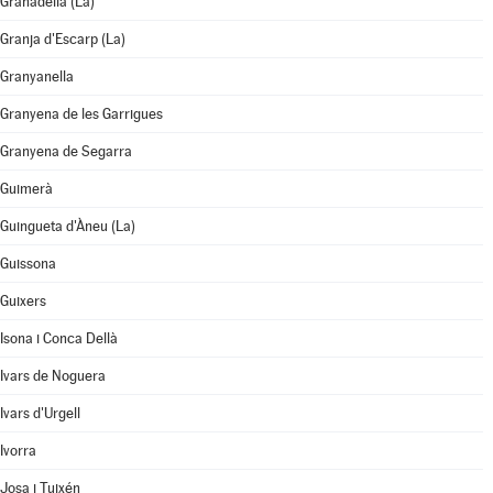
Granadella (La)
Granja d'Escarp (La)
Granyanella
Granyena de les Garrigues
Granyena de Segarra
Guimerà
Guingueta d'Àneu (La)
Guissona
Guixers
Isona i Conca Dellà
Ivars de Noguera
Ivars d'Urgell
Ivorra
Josa i Tuixén