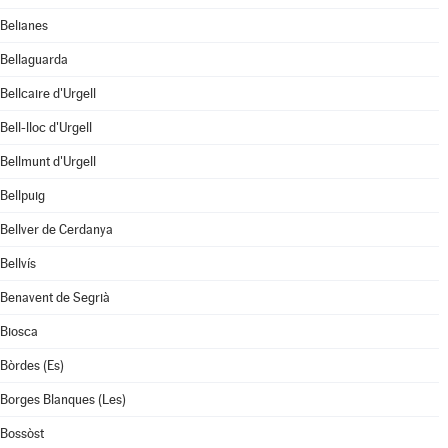
Belianes
Bellaguarda
Bellcaire d'Urgell
Bell-lloc d'Urgell
Bellmunt d'Urgell
Bellpuig
Bellver de Cerdanya
Bellvís
Benavent de Segrià
Biosca
Bòrdes (Es)
Borges Blanques (Les)
Bossòst