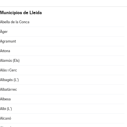
Municipios de Lleida
Abella de la Conca
Àger
Agramunt
Aitona
Alamús (Els)
Alàs i Cerc
Albagés (L')
Albatàrrec
Albesa
Albi (L')
Alcanó