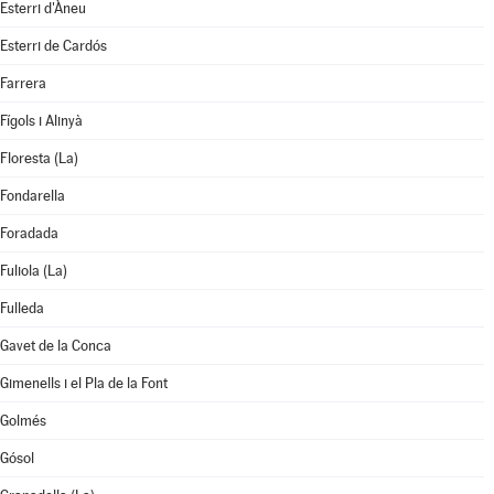
Esterri d'Àneu
Esterri de Cardós
Farrera
Fígols i Alinyà
Floresta (La)
Fondarella
Foradada
Fuliola (La)
Fulleda
Gavet de la Conca
Gimenells i el Pla de la Font
Golmés
Gósol