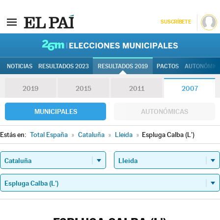
SUSCRÍBETE
26M | Elec
NOTICIAS
RESULTADOS 2023
RESULTADOS 2019
PACTOS
AUTONÓMIC
2019
2015
2011
2007
MUNICIPALES
AUTONÓMICAS
Estás en:
Total España
»
Cataluña
»
Lleida
»
Espluga Calba (L')