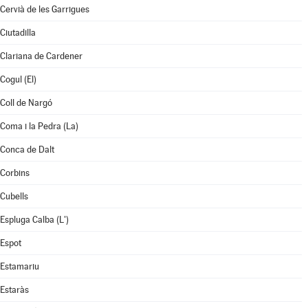
Cervià de les Garrigues
Ciutadilla
Clariana de Cardener
Cogul (El)
Coll de Nargó
Coma i la Pedra (La)
Conca de Dalt
Corbins
Cubells
Espluga Calba (L')
Espot
Estamariu
Estaràs