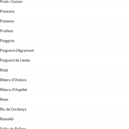
Prats i Sansor
Preixana
Preixens
Prullans
Puiggròs
Puigverd d'Agramunt
Puigverd de Lleida
Rialp
Ribera d'Ondara
Ribera d'Urgellet
Riner
Riu de Cerdanya
Rosselló
Salàs de Pallars