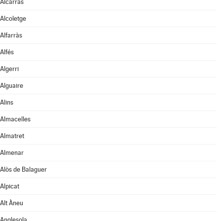
Alcarràs
Alcoletge
Alfarràs
Alfés
Algerri
Alguaire
Alins
Almacelles
Almatret
Almenar
Alòs de Balaguer
Alpicat
Alt Àneu
Anglesola