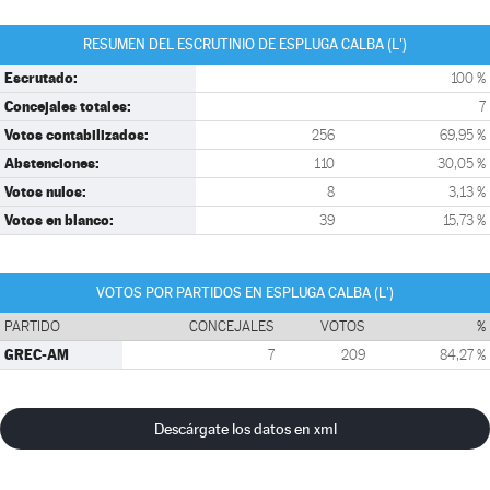
RESUMEN DEL ESCRUTINIO DE ESPLUGA CALBA (L')
Escrutado:
100 %
Concejales totales:
7
Votos contabilizados:
256
69,95 %
Abstenciones:
110
30,05 %
Votos nulos:
8
3,13 %
Votos en blanco:
39
15,73 %
VOTOS POR PARTIDOS EN ESPLUGA CALBA (L')
PARTIDO
CONCEJALES
VOTOS
%
GREC-AM
7
209
84,27 %
Descárgate los datos en xml