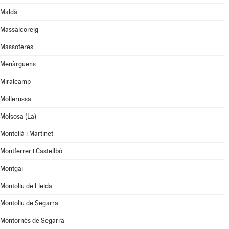
Maldà
Massalcoreig
Massoteres
Menàrguens
Miralcamp
Mollerussa
Molsosa (La)
Montellà i Martinet
Montferrer i Castellbò
Montgai
Montoliu de Lleida
Montoliu de Segarra
Montornès de Segarra