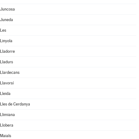
Juncosa
Juneda
Les
Linyola
Lladorre
Lladurs
Llardecans
Llavorsí
Lleida
Lles de Cerdanya
Llimiana
Llobera
Maials