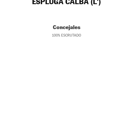
ESPLUGA CALBA (L')
Concejales
100
%
ESCRUTADO