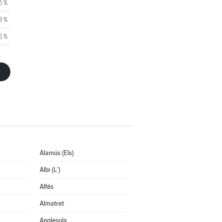
5 %
9 %
6 %
Alamús (Els)
Albi (L')
Alfés
Almatret
Anglesola