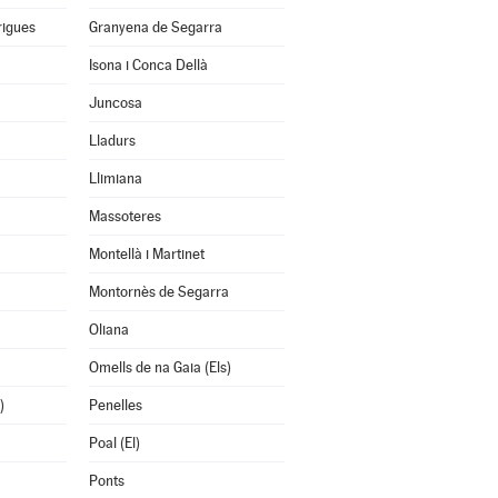
rigues
Granyena de Segarra
Isona i Conca Dellà
Juncosa
Lladurs
Llimiana
Massoteres
Montellà i Martinet
Montornès de Segarra
Oliana
Omells de na Gaia (Els)
)
Penelles
Poal (El)
Ponts