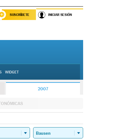
SUSCRÍBETE
INICIAR SESIÓN
S
WIDGET
2007
TONÓMICAS