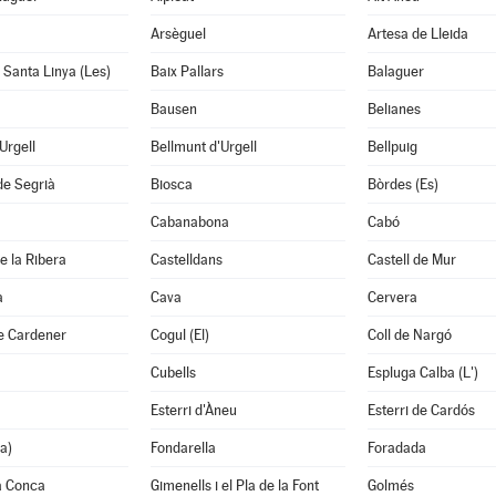
Arsèguel
Artesa de Lleida
i Santa Linya (Les)
Baix Pallars
Balaguer
Bausen
Belianes
'Urgell
Bellmunt d'Urgell
Bellpuig
de Segrià
Biosca
Bòrdes (Es)
Cabanabona
Cabó
e la Ribera
Castelldans
Castell de Mur
à
Cava
Cervera
e Cardener
Cogul (El)
Coll de Nargó
Cubells
Espluga Calba (L')
Esterri d'Àneu
Esterri de Cardós
a)
Fondarella
Foradada
a Conca
Gimenells i el Pla de la Font
Golmés