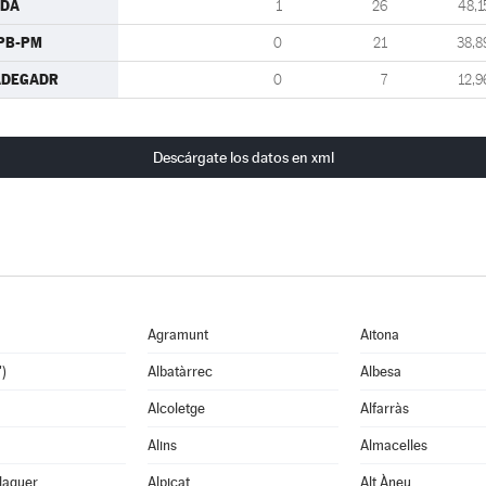
CDA
1
26
48,1
PB-PM
0
21
38,8
ADEGADR
0
7
12,9
Descárgate los datos en xml
Agramunt
Aitona
')
Albatàrrec
Albesa
Alcoletge
Alfarràs
Alins
Almacelles
laguer
Alpicat
Alt Àneu