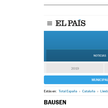
NOTICIAS
2019
MUNICIPA
Estás en:
Total España
»
Cataluña
»
Lleid
BAUSEN