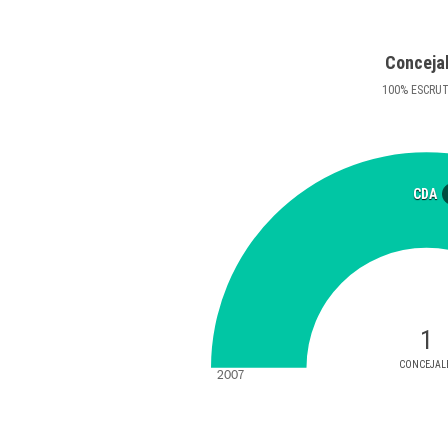
Conceja
100
%
ESCRU
CDA
1
CONCEJAL
2007