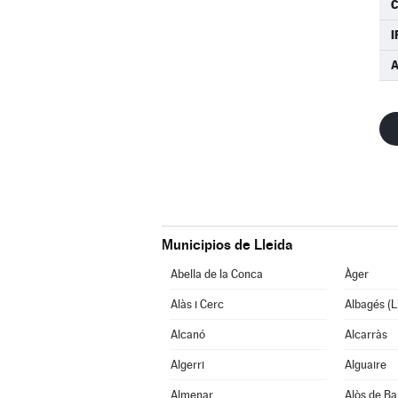
I
Municipios de Lleida
Abella de la Conca
Àger
Alàs i Cerc
Albagés (L
Alcanó
Alcarràs
Algerri
Alguaire
Almenar
Alòs de Ba