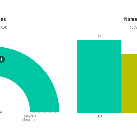
les
Núme
TADO
100
26
1
ES
Mayoría
CDA
absoluta
1