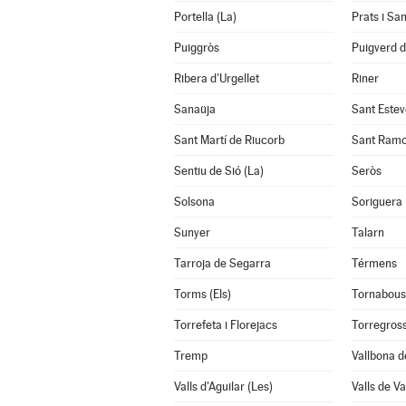
Portella (La)
Prats i Sa
Puiggròs
Puigverd 
Ribera d'Urgellet
Riner
Sanaüja
Sant Estev
Sant Martí de Riucorb
Sant Ram
Sentiu de Sió (La)
Seròs
Solsona
Soriguera
Sunyer
Talarn
Tarroja de Segarra
Térmens
Torms (Els)
Tornabous
Torrefeta i Florejacs
Torregros
Tremp
Vallbona d
Valls d'Aguilar (Les)
Valls de Va