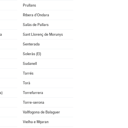
Prullans
Ribera d'Ondara
Salàs de Pallars
na
Sant Llorenç de Morunys
Senterada
Soleràs (El)
Sudanell
Tarrés
Torà
a)
Torrefarrera
Torre-serona
Vallfogona de Balaguer
Vielha e Mijaran