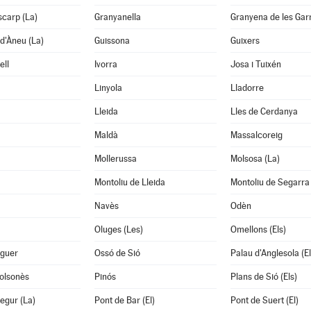
scarp (La)
Granyanella
Granyena de les Gar
d'Àneu (La)
Guissona
Guixers
ell
Ivorra
Josa i Tuixén
Linyola
Lladorre
Lleida
Lles de Cerdanya
Maldà
Massalcoreig
Mollerussa
Molsosa (La)
Montoliu de Lleida
Montoliu de Segarra
Navès
Odèn
Oluges (Les)
Omellons (Els)
aguer
Ossó de Sió
Palau d'Anglesola (El
Solsonès
Pinós
Plans de Sió (Els)
egur (La)
Pont de Bar (El)
Pont de Suert (El)