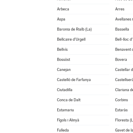
Arbeca
Arres
Aspa
Avellanes 
Baronia de Rialb (La)
Bassella
Bellcaire d'Urgell
Bell-lloc d
Bellvís
Benavent 
Bossòst
Bovera
Canejan
Castellar d
Castelló de Farfanya
Castellser
Ciutadilla
Clariana d
Conca de Dalt
Corbins
Estamariu
Estaràs
Fígols i Alinyà
Floresta (L
Fulleda
Gavet de l