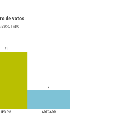
ro de votos
%
ESCRUTADO
21
7
IPB-PM
ADEGADR