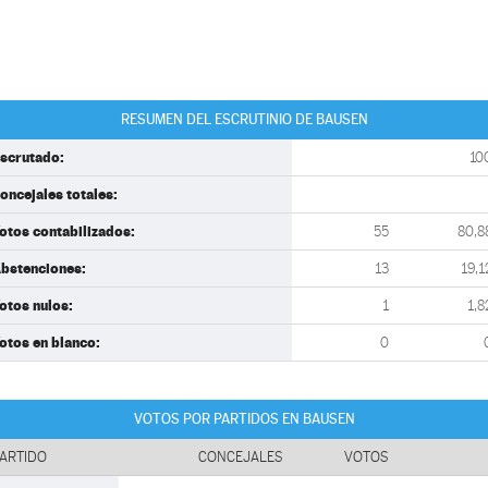
RESUMEN DEL ESCRUTINIO DE BAUSEN
scrutado:
10
oncejales totales:
otos contabilizados:
55
80,8
bstenciones:
13
19,1
otos nulos:
1
1,8
otos en blanco:
0
VOTOS POR PARTIDOS EN BAUSEN
ARTIDO
CONCEJALES
VOTOS