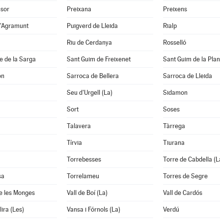
nsor
Preixana
Preixens
d'Agramunt
Puigverd de Lleida
Rialp
Riu de Cerdanya
Rosselló
e de la Sarga
Sant Guim de Freixenet
Sant Guim de la Pla
on
Sarroca de Bellera
Sarroca de Lleida
Seu d'Urgell (La)
Sidamon
Sort
Soses
Talavera
Tàrrega
Tírvia
Tiurana
Torrebesses
Torre de Cabdella (L
sa
Torrelameu
Torres de Segre
e les Monges
Vall de Boí (La)
Vall de Cardós
lira (Les)
Vansa i Fórnols (La)
Verdú