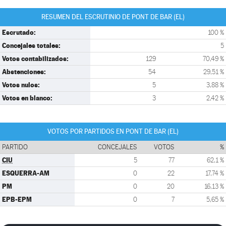
RESUMEN DEL ESCRUTINIO DE PONT DE BAR (EL)
Escrutado:
100 %
Concejales totales:
5
Votos contabilizados:
129
70,49 %
Abstenciones:
54
29,51 %
Votos nulos:
5
3,88 %
Votos en blanco:
3
2,42 %
VOTOS POR PARTIDOS EN PONT DE BAR (EL)
PARTIDO
CONCEJALES
VOTOS
%
CIU
5
77
62,1 %
ESQUERRA-AM
0
22
17,74 %
PM
0
20
16,13 %
EPB-EPM
0
7
5,65 %