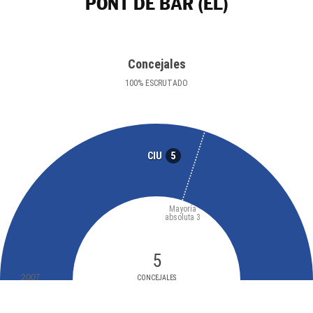
PONT DE BAR (EL)
Concejales
100
%
ESCRUTADO
5
CIU
Mayoría
absoluta
3
5
2007
CONCEJALES