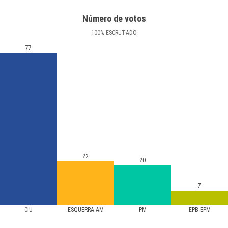
Número de votos
100
%
ESCRUTADO
77
22
20
7
CIU
ESQUERRA-AM
PM
EPB-EPM