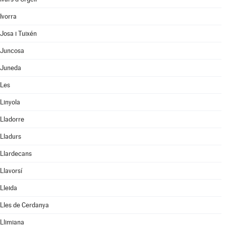
Ivorra
Josa i Tuixén
Juncosa
Juneda
Les
Linyola
Lladorre
Lladurs
Llardecans
Llavorsí
Lleida
Lles de Cerdanya
Llimiana