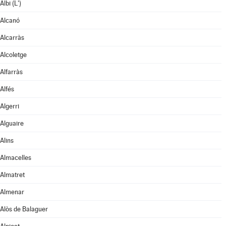
Albi (L')
Alcanó
Alcarràs
Alcoletge
Alfarràs
Alfés
Algerri
Alguaire
Alins
Almacelles
Almatret
Almenar
Alòs de Balaguer