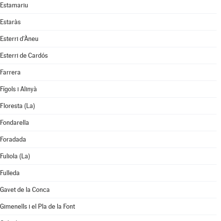
Estamariu
Estaràs
Esterri d'Àneu
Esterri de Cardós
Farrera
Fígols i Alinyà
Floresta (La)
Fondarella
Foradada
Fuliola (La)
Fulleda
Gavet de la Conca
Gimenells i el Pla de la Font