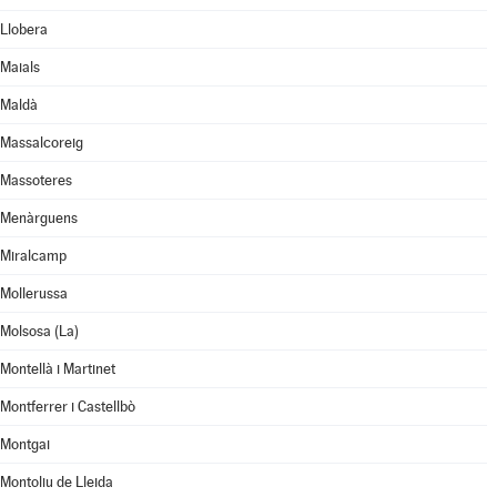
Llobera
Maials
Maldà
Massalcoreig
Massoteres
Menàrguens
Miralcamp
Mollerussa
Molsosa (La)
Montellà i Martinet
Montferrer i Castellbò
Montgai
Montoliu de Lleida