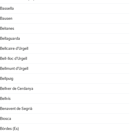
Bassella
Bausen
Belianes
Bellaguarda
Bellcaire d'Urgell
Bell-lloc d'Urgell
Bellmunt d'Urgell
Bellpuig
Bellver de Cerdanya
Bellvís
Benavent de Segrià
Biosca
Bòrdes (Es)