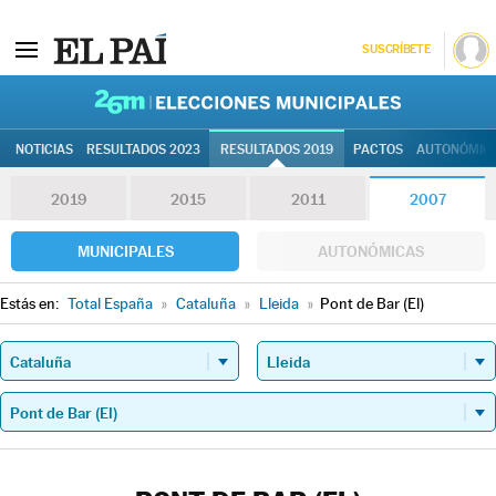
SUSCRÍBETE
26M | Elec
NOTICIAS
RESULTADOS 2023
RESULTADOS 2019
PACTOS
AUTONÓMIC
2019
2015
2011
2007
MUNICIPALES
AUTONÓMICAS
Estás en:
Total España
»
Cataluña
»
Lleida
»
Pont de Bar (El)