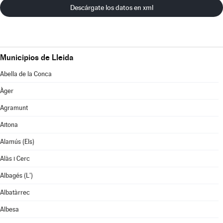
Descárgate los datos en xml
Municipios de Lleida
Abella de la Conca
Àger
Agramunt
Aitona
Alamús (Els)
Alàs i Cerc
Albagés (L')
Albatàrrec
Albesa