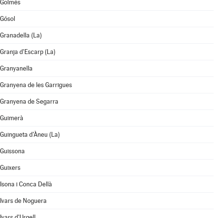
Golmés
Gósol
Granadella (La)
Granja d'Escarp (La)
Granyanella
Granyena de les Garrigues
Granyena de Segarra
Guimerà
Guingueta d'Àneu (La)
Guissona
Guixers
Isona i Conca Dellà
Ivars de Noguera
Ivars d'Urgell