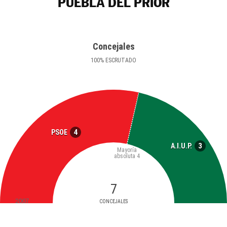
PUEBLA DEL PRIOR
Concejales
100
%
ESCRUTADO
4
PSOE
3
A.I.U.P.
Mayoría
absoluta
4
7
2007
CONCEJALES