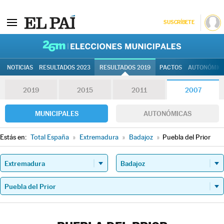
SUSCRÍBETE
26M | Elec
NOTICIAS
RESULTADOS 2023
RESULTADOS 2019
PACTOS
AUTONÓMIC
2019
2015
2011
2007
MUNICIPALES
AUTONÓMICAS
Estás en:
Total España
»
Extremadura
»
Badajoz
»
Puebla del Prior