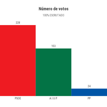
Número de votos
100
%
ESCRUTADO
228
153
24
PSOE
A.I.U.P.
PP