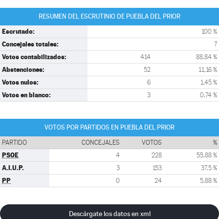
RESUMEN DEL ESCRUTINIO DE PUEBLA DEL PRIOR
Escrutado:
100 %
Concejales totales:
7
Votos contabilizados:
414
88,84 %
Abstenciones:
52
11,16 %
Votos nulos:
6
1,45 %
Votos en blanco:
3
0,74 %
VOTOS POR PARTIDOS EN PUEBLA DEL PRIOR
PARTIDO
CONCEJALES
VOTOS
%
PSOE
4
228
55,88 %
A.I.U.P.
3
153
37,5 %
PP
0
24
5,88 %
Descárgate los datos en xml