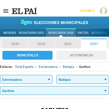
SUSCRÍBETE
26M | Elec
NOTICIAS
RESULTADOS 2023
RESULTADOS 2019
PACTOS
AUTONÓMIC
2019
2015
2011
2007
MUNICIPALES
AUTONÓMICAS
Estás en:
Total España
»
Extremadura
»
Badajoz
»
Garlitos