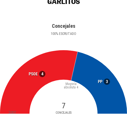
GARLITOS
Concejales
100
%
ESCRUTADO
4
PSOE
3
PP
Mayoría
absoluta
4
7
2007
CONCEJALES