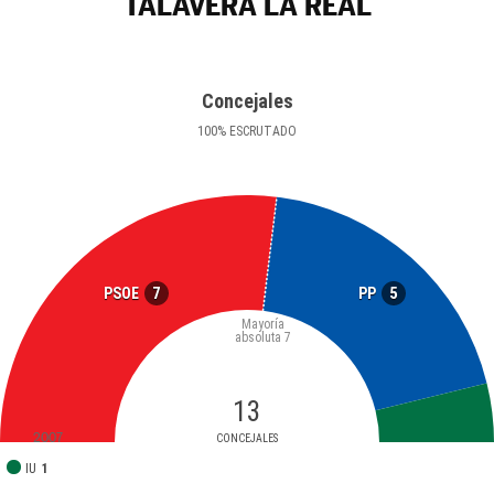
TALAVERA LA REAL
Concejales
100
%
ESCRUTADO
7
5
PSOE
PP
Mayoría
absoluta
7
13
2007
CONCEJALES
IU
1