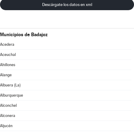
Descárgate los datos en xml
Municipios de Badajoz
Acedera
Aceuchal
Ahillones
Alange
Albuera (La)
Alburquerque
Alconchel
Alconera
Aljucén