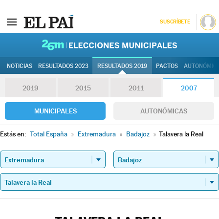
SUSCRÍBETE
26M | Elec
NOTICIAS
RESULTADOS 2023
RESULTADOS 2019
PACTOS
AUTONÓMIC
2019
2015
2011
2007
MUNICIPALES
AUTONÓMICAS
Estás en:
Total España
»
Extremadura
»
Badajoz
»
Talavera la Real