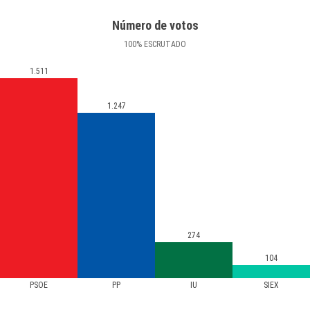
Número de votos
100
%
ESCRUTADO
1.511
1.247
274
104
PSOE
PP
IU
SIEX