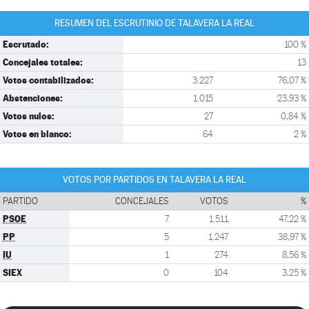
RESUMEN DEL ESCRUTINIO DE TALAVERA LA REAL
Escrutado:
100 %
Concejales totales:
13
Votos contabilizados:
3.227
76,07 %
Abstenciones:
1.015
23,93 %
Votos nulos:
27
0,84 %
Votos en blanco:
64
2 %
VOTOS POR PARTIDOS EN TALAVERA LA REAL
PARTIDO
CONCEJALES
VOTOS
%
PSOE
7
1.511
47,22 %
PP
5
1.247
38,97 %
IU
1
274
8,56 %
SIEX
0
104
3,25 %