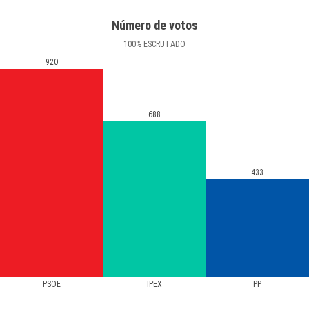
Número de votos
100
%
ESCRUTADO
920
688
433
PSOE
IPEX
PP