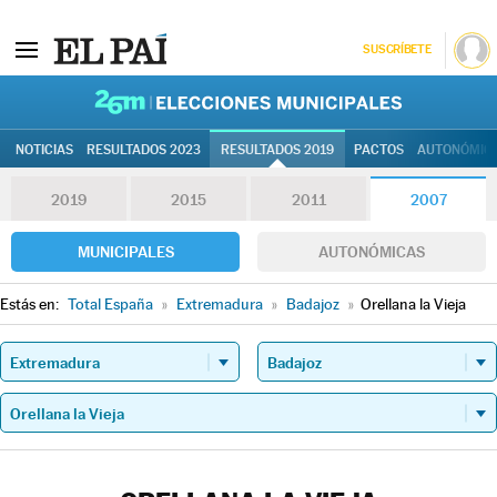
SUSCRÍBETE
26M | Elec
NOTICIAS
RESULTADOS 2023
RESULTADOS 2019
PACTOS
AUTONÓMIC
2019
2015
2011
2007
MUNICIPALES
AUTONÓMICAS
Estás en:
Total España
»
Extremadura
»
Badajoz
»
Orellana la Vieja