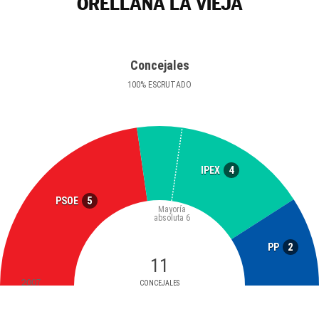
ORELLANA LA VIEJA
Concejales
100
%
ESCRUTADO
4
IPEX
5
PSOE
Mayoría
absoluta
6
2
PP
11
2007
CONCEJALES