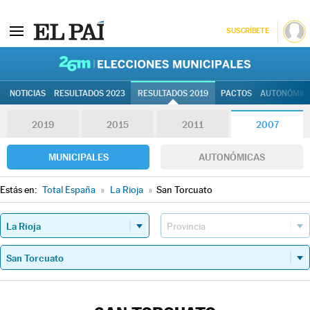
SUSCRÍBETE
26M | Elec
NOTICIAS
RESULTADOS 2023
RESULTADOS 2019
PACTOS
AUTONÓMIC
2019
2015
2011
2007
MUNICIPALES
AUTONÓMICAS
Estás en:
Total España
»
La Rioja
»
San Torcuato