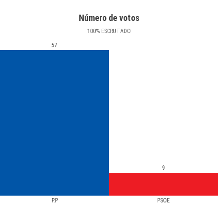
Número de votos
100
%
ESCRUTADO
57
9
P.P
PSOE