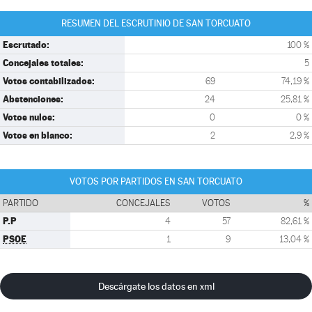
RESUMEN DEL ESCRUTINIO DE SAN TORCUATO
Escrutado:
100 %
Concejales totales:
5
Votos contabilizados:
69
74,19 %
Abstenciones:
24
25,81 %
Votos nulos:
0
0 %
Votos en blanco:
2
2,9 %
VOTOS POR PARTIDOS EN SAN TORCUATO
PARTIDO
CONCEJALES
VOTOS
%
P.P
4
57
82,61 %
PSOE
1
9
13,04 %
Descárgate los datos en xml