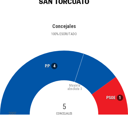
SAN TORCUATO
Concejales
100
%
ESCRUTADO
4
P.P
Mayoría
absoluta
3
1
PSOE
5
2007
CONCEJALES