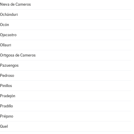
Nieva de Cameros
Ochánduri
Ocón
Ojacastro
Ollauri
Ortigosa de Cameros
Pazuengos
Pedroso
Pinillos
Pradejón
Pradillo
Préjano
Quel