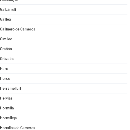
Galbárruli
Galilea
Gallinero de Cameros
Gimileo
Grañón
Grávalos
Haro
Herce
Herramélluri
Hervías
Hormilla
Hormilleja
Hornillos de Cameros