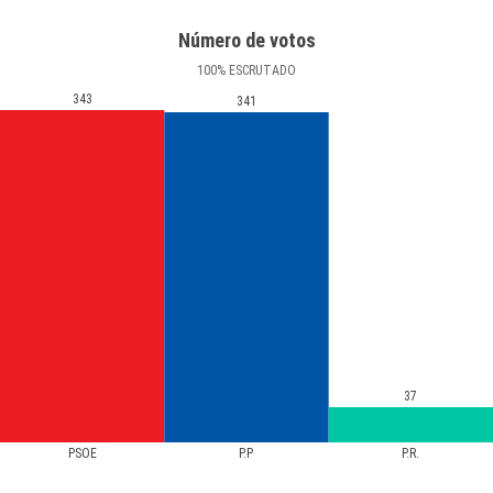
Número de votos
100
%
ESCRUTADO
343
341
37
PSOE
P.P
P.R.