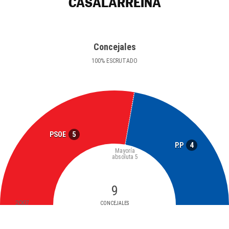
CASALARREINA
Concejales
100
%
ESCRUTADO
5
PSOE
4
P.P
Mayoría
absoluta
5
9
2007
CONCEJALES