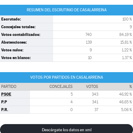
RESUMEN DEL ESCRUTINIO DE CASALARREINA
Escrutado:
100 %
Concejales totales:
9
Votos contabilizados:
740
84,19 %
Abstenciones:
139
15,81 %
Votos nulos:
9
1,22 %
Votos en blanco:
10
1,37 %
VOTOS POR PARTIDOS EN CASALARREINA
PARTIDO
CONCEJALES
VOTOS
%
PSOE
5
343
46,92 %
P.P
4
341
46,65 %
P.R.
0
37
5,06 %
Descárgate los datos en xml