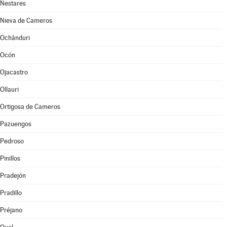
Nestares
Nieva de Cameros
Ochánduri
Ocón
Ojacastro
Ollauri
Ortigosa de Cameros
Pazuengos
Pedroso
Pinillos
Pradejón
Pradillo
Préjano