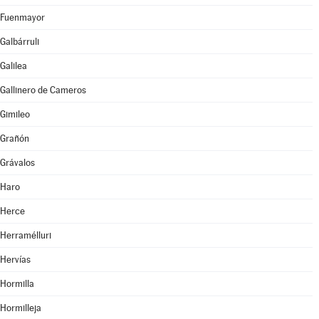
Fuenmayor
Galbárruli
Galilea
Gallinero de Cameros
Gimileo
Grañón
Grávalos
Haro
Herce
Herramélluri
Hervías
Hormilla
Hormilleja