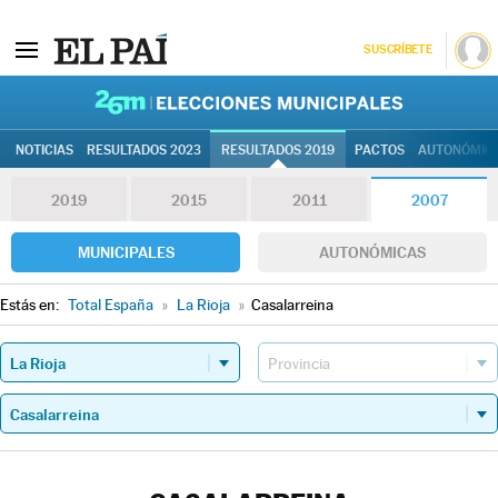
SUSCRÍBETE
26M | Elec
NOTICIAS
RESULTADOS 2023
RESULTADOS 2019
PACTOS
AUTONÓMIC
2019
2015
2011
2007
MUNICIPALES
AUTONÓMICAS
Estás en:
Total España
»
La Rioja
»
Casalarreina