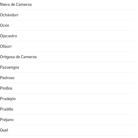
Nieva de Cameros
Ochánduri
Ocón
Ojacastro
Ollauri
Ortigosa de Cameros
Pazuengos
Pedroso
Pinillos
Pradejón
Pradillo
Préjano
Quel