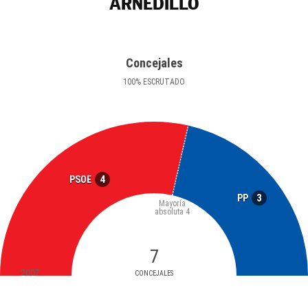
ARNEDILLO
Concejales
100
%
ESCRUTADO
4
PSOE
3
PP
Mayoría
absoluta
4
7
2007
CONCEJALES