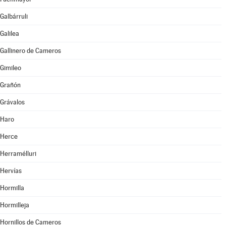
Galbárruli
Galilea
Gallinero de Cameros
Gimileo
Grañón
Grávalos
Haro
Herce
Herramélluri
Hervías
Hormilla
Hormilleja
Hornillos de Cameros