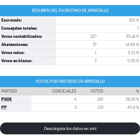
RESUMEN DEL ESCRUTINIO DE ARNEDILLO
Escrutado:
100 %
Concejales totales:
7
Votos contabilizados:
327
85,16 %
Abstenciones:
57
14,84 %
Votos nulos:
1
0,31 %
Votos en blanco:
3
0,92 %
VOTOS POR PARTIDOS EN ARNEDILLO
PARTIDO
CONCEJALES
VOTOS
%
PSOE
4
190
58,28 %
PP
3
133
40,8 %
Descárgate los datos en xml