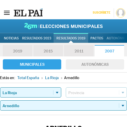
SUSCRÍBETE
26M | Elec
NOTICIAS
RESULTADOS 2023
RESULTADOS 2019
PACTOS
AUTONÓMIC
2019
2015
2011
2007
MUNICIPALES
AUTONÓMICAS
Estás en:
Total España
»
La Rioja
»
Arnedillo