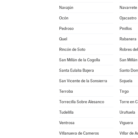
Navajún
Navarrete
Ocón
Ojacastro
Pedroso
Pinillos
Quel
Rabanera
Rincón de Soto
Robres del 
San Millán de la Cogolla
San Millán
Santa Eulalia Bajera
Santo Dom
San Vicente de la Sonsierra
Sojuela
Terroba
Tirgo
Torrecilla Sobre Alesanco
Torre en 
Tudelilla
Uruñuela
Ventrosa
Viguera
Villanueva de Cameros
Villar de A