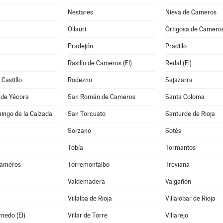
Nestares
Nieva de Cameros
Ollauri
Ortigosa de Camero
Pradejón
Pradillo
Rasillo de Cameros (El)
Redal (El)
Castillo
Rodezno
Sajazarra
 de Yécora
San Román de Cameros
Santa Coloma
ingo de la Calzada
San Torcuato
Santurde de Rioja
Sorzano
Sotés
Tobía
Tormantos
Cameros
Torremontalbo
Treviana
Valdemadera
Valgañón
Villalba de Rioja
Villalobar de Rioja
rnedo (El)
Villar de Torre
Villarejo