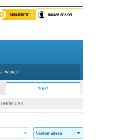
SUSCRÍBETE
INICIAR SESIÓN
S
WIDGET
2007
TONÓMICAS