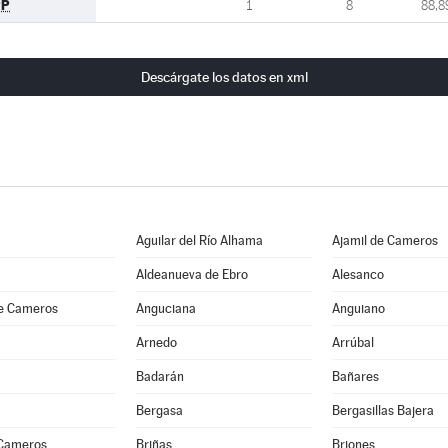
PP
1
8
88,8
Descárgate los datos en xml
Aguilar del Río Alhama
Ajamil de Cameros
Aldeanueva de Ebro
Alesanco
e Cameros
Anguciana
Anguiano
Arnedo
Arrúbal
Badarán
Bañares
Bergasa
Bergasillas Bajera
 Cameros
Briñas
Briones