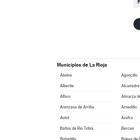
Municipios de La Rioja
Ábalos
Agoncillo
Alberite
Alcanadre
Alfaro
Almarza d
Arenzana de Arriba
Arnedillo
Autol
Azofra
Baños de Río Tobía
Berceo
Bobadilla
Brieva de