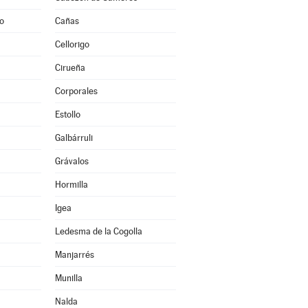
to
Cañas
Cellorigo
Cirueña
Corporales
Estollo
Galbárruli
Grávalos
Hormilla
Igea
Ledesma de la Cogolla
Manjarrés
Munilla
Nalda