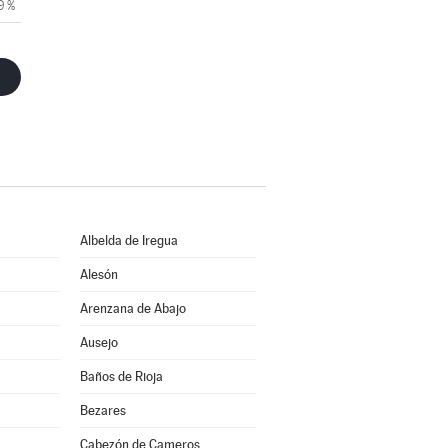
9 %
Albelda de Iregua
Alesón
Arenzana de Abajo
Ausejo
Baños de Rioja
Bezares
Cabezón de Cameros