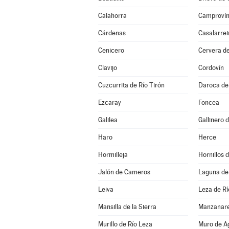
Calahorra
Camproví
Cárdenas
Casalarrei
Cenicero
Cervera de
Clavijo
Cordovín
Cuzcurrita de Río Tirón
Daroca de 
Ezcaray
Foncea
Galilea
Gallinero
Haro
Herce
Hormilleja
Hornillos
Jalón de Cameros
Laguna de
Leiva
Leza de Rí
Mansilla de la Sierra
Manzanare
Murillo de Río Leza
Muro de A