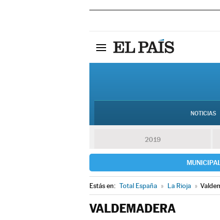
NOTICIAS
2019
MUNICIPA
Estás en:
Total España
»
La Rioja
»
Valde
VALDEMADERA