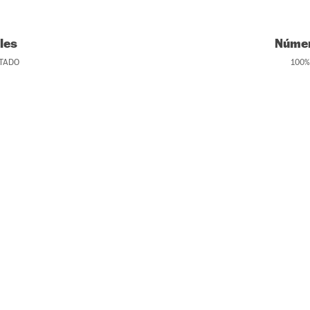
les
Númer
TADO
100
%