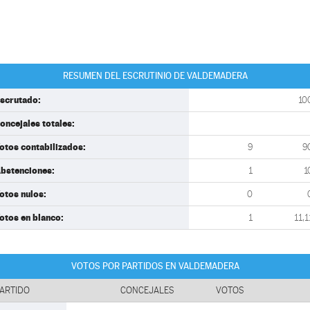
RESUMEN DEL ESCRUTINIO DE VALDEMADERA
scrutado:
10
oncejales totales:
otos contabilizados:
9
9
bstenciones:
1
1
otos nulos:
0
otos en blanco:
1
11,1
VOTOS POR PARTIDOS EN VALDEMADERA
ARTIDO
CONCEJALES
VOTOS