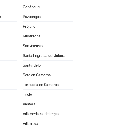
Ochánduri
s
Pazuengos
Préjano
Ribafrecha
San Asensio
Santa Engracia del Jubera
Santurdejo
Soto en Cameros
Torrecilla en Cameros
Tricio
Ventosa
Villamediana de Iregua
Villarroya